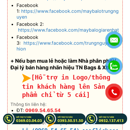
Facebook
1:
https://www.facebook.com/maybalotrungng
uyen
Facebook 2:
https://www.facebook.com/maybalogiarenhat
Facebook
3:
https://www.facebook.com/trungnguyenfas
hion
+ Nếu bạn mua lẻ hoặc làm Nhà phân phối/
Đại lý bán hàng nhãn hiệu TN Bags & Xbags:
[Hỗ trợ in Logo/thông
tin khách hàng lên Sản
.
phẩm chỉ từ 5 cái]
Thông tin liên hệ:
ĐT:
0969.54.65.54
Gọi/Chat Zalo Ms.
Hoặc Zalo: