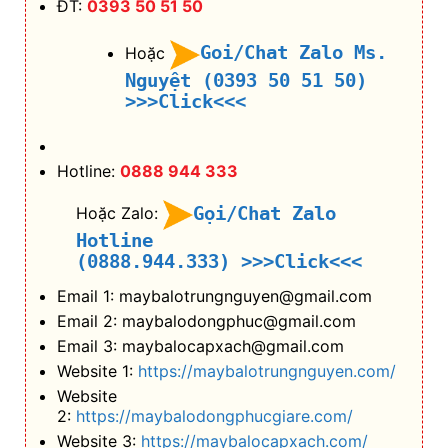
ĐT:
0393 50 51 50
Goi/Chat Zalo Ms.
Hoặc
Nguyệt (0393 50 51 50)
>>>Click<<<
Hotline:
0888 944 333
Gọi/Chat Zalo
Hoặc Zalo:
Hotline
(0888.944.333)
>>>Click<<<
Email 1: maybalotrungnguyen@gmail.com
Email 2: maybalodongphuc@gmail.com
Email 3: maybalocapxach@gmail.com
Website 1:
https://maybalotrungnguyen.com/
Website
2:
https://maybalodongphucgiare.com/
Website 3:
https://maybalocapxach.com/