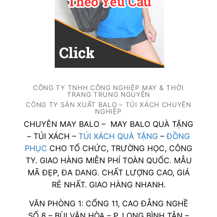
CÔNG TY TNHH CÔNG NGHIỆP MAY & THỜI
TRANG TRUNG NGUYÊN
CÔNG TY SẢN XUẤT BALO – TÚI XÁCH CHUYÊN
NGHIỆP
CHUYÊN MAY BALO – MAY BALO QUÀ TẶNG
– TÚI XÁCH –
TÚI XÁCH QUÀ TẶNG
–
ĐỒNG
PHỤC
CHO TỔ CHỨC, TRƯỜNG HỌC, CÔNG
TY. GIAO HÀNG MIỄN PHÍ TOÀN QUỐC. MẪU
MÃ ĐẸP, ĐA DANG. CHẤT LƯỢNG CAO, GIÁ
RẺ NHẤT. GIAO HÀNG NHANH.
VĂN PHÒNG 1: CỔNG 11, CAO ĐẲNG NGHỀ
SỐ 8 – BÙI VĂN HÒA – P. LONG BÌNH TÂN –