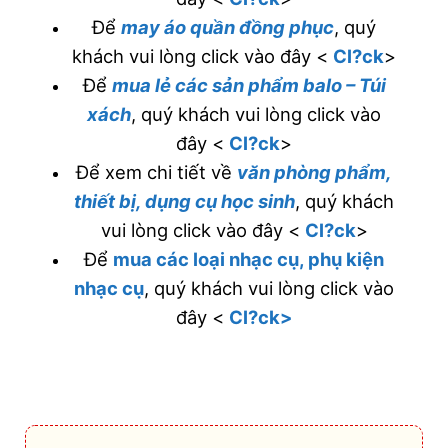
Để
may áo quần đồng phục
, quý
khách vui lòng click vào đây <
Cl?ck
>
Để
mua lẻ các sản phẩm balo – Túi
xách
, quý khách vui lòng click vào
đây <
Cl?ck
>
Để xem chi tiết về
văn phòng phẩm,
thiết bị, dụng cụ học sinh
, quý khách
vui lòng click vào đây <
Cl?ck
>
Để
mua các loại nhạc cụ, phụ kiện
nhạc cụ
, quý khách vui lòng click vào
đây <
Cl?ck>