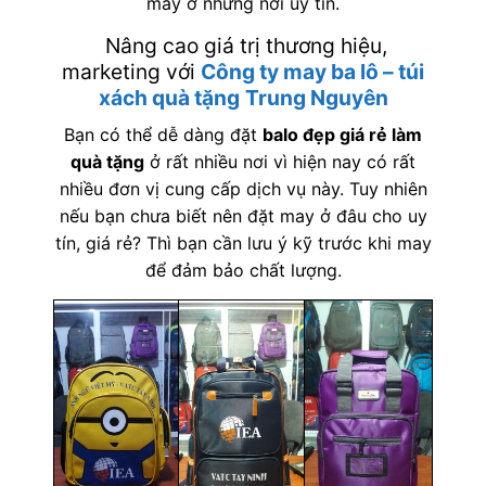
may ở những nơi uy tín.
Nâng cao giá trị thương hiệu,
marketing với
Công ty may ba lô – túi
xách quà tặng
Trung Nguyên
Bạn có thể dễ dàng đặt
balo đẹp giá rẻ làm
quà tặng
ở rất nhiều nơi vì hiện nay có rất
nhiều đơn vị cung cấp dịch vụ này. Tuy nhiên
nếu bạn chưa biết nên đặt may ở đâu cho uy
tín, giá rẻ? Thì bạn cần lưu ý kỹ trước khi may
để đảm bảo chất lượng.