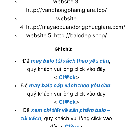
website 3
:
http://vanphongphamgiare.top/
website
4:
http://mayaoquandongphucgiare.com/
website 5:
http://balodep.shop/
Ghi chú:
Để
may balo túi xách theo yêu cầu
,
quý khách vui lòng click vào đây
<
Cl♥ck
>
Để
may balo cặp xách theo yêu cầu
,
quý khách vui lòng click vào đây
<
Cl♥ck
>
Để
xem chi tiết về sản phẩm balo –
túi xách
, quý khách vui lòng click vào
đây <
Cl?ck
>