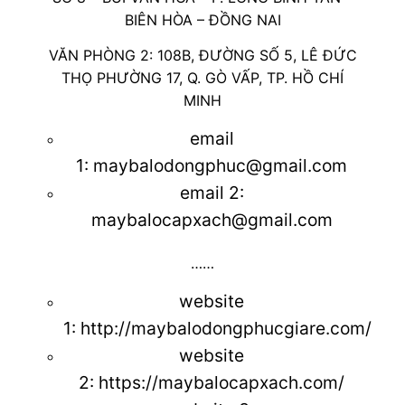
BIÊN HÒA – ĐỒNG NAI
VĂN PHÒNG 2: 108B, ĐƯỜNG SỐ 5, LÊ ĐỨC
THỌ PHƯỜNG 17, Q. GÒ VẤP, TP. HỒ CHÍ
MINH
email
1:
maybalodongphuc@gmail.com
email 2:
maybalocapxach@gmail.com
……
website
1:
http://maybalodongphucgiare.com/
website
2:
https://maybalocapxach.com/