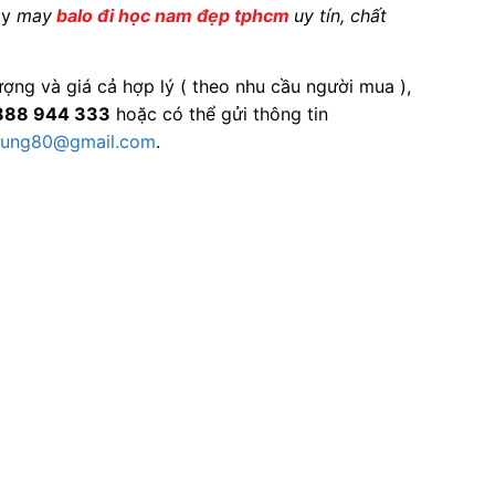
ty
may
balo đi học nam đẹp tphcm
uy tín, chất
ợng và giá cả hợp lý ( theo nhu cầu người mua ),
0888 944 333
hoặc có thể gửi thông tin
trung80@gmail.com
.