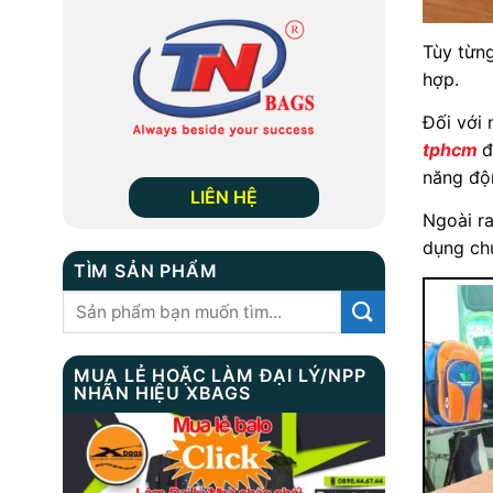
Tùy từn
hợp.
Đối với
tphcm
đ
năng độn
LIÊN HỆ
Ngoài ra
dụng chú
TÌM SẢN PHẨM
Tìm
kiếm:
MUA LẺ HOẶC LÀM ĐẠI LÝ/NPP
NHÃN HIỆU XBAGS