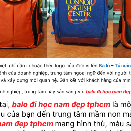
iệt, chỉ cần in hoặc thêu logo của đơn vị lên
Ba lô
–
Túi xá
 ảnh của doanh nghiệp, trung tâm ngoại ngữ đến với người 
 và xây dựng mối quan hệ. Gắn kết với khách hàng của mìn
nh nghiệp, trung tâm hãy sẵn sàng với
balo đi học nam đẹ
tại,
balo đi học nam đẹp tphcm
là mộ
êu của bạn đến trung tâm mầm non m
nam đẹp tphcm
mang hình thù, màu s