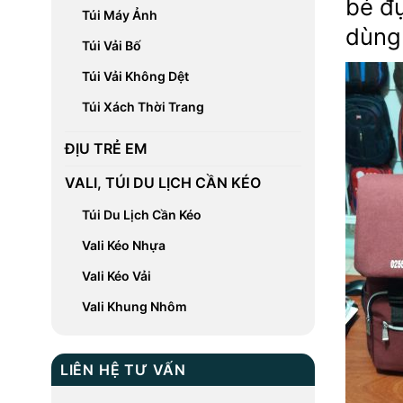
bé đự
Túi Máy Ảnh
dùng
Túi Vải Bố
Túi Vải Không Dệt
Túi Xách Thời Trang
ĐỊU TRẺ EM
VALI, TÚI DU LỊCH CẦN KÉO
Túi Du Lịch Cần Kéo
Vali Kéo Nhựa
Vali Kéo Vải
Vali Khung Nhôm
LIÊN HỆ TƯ VẤN