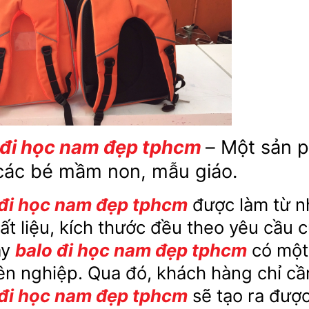
 đi học nam đẹp tphcm
– Một sản p
các bé mầm non, mẫu giáo.
 đi học nam đẹp tphcm
được làm từ nh
ất liệu, kích thước đều theo yêu cầu
ay
balo đi học nam đẹp tphcm
có một 
n nghiệp. Qua đó, khách hàng chỉ cầ
 đi học nam đẹp tphcm
sẽ tạo ra đượ