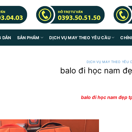
G DẪN
SẢN PHẨM
DỊCH VỤ MAY THEO YÊU CẦU
CHÍN
DỊCH VỤ MAY THEO YÊU 
balo đi học nam đ
balo đi học nam đẹp 