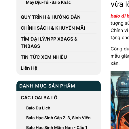
vừa l
May Địu-Túi-Balo Khác
balo đi
QUY TRÌNH & HƯỚNG DẪN
tượng s
CHÍNH SÁCH & KHUYẾN MÃI
Chính vì
tặng cho
TÌM ĐẠI LÝ/NPP XBAGS &
TNBAGS
Công dụ
mẫu giáo
TIN TỨC XEM NHIỀU
xắn.
Liên Hệ
DANH MỤC SẢN PHẨM
CÁC LOẠI BA LÔ
Balo Du Lịch
Balo Học Sinh Cấp 2, 3, Sinh Viên
Balo Học Sinh Mầm Non - Cấp 1