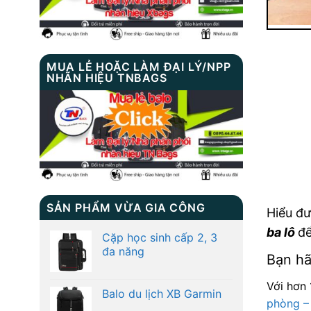
MUA LẺ HOẶC LÀM ĐẠI LÝ/NPP
NHÃN HIỆU TNBAGS
SẢN PHẨM VỪA GIA CÔNG
Hiểu đư
ba lô
để
Cặp học sinh cấp 2, 3
đa năng
Bạn hã
Với hơn 
Balo du lịch XB Garmin
phòng –