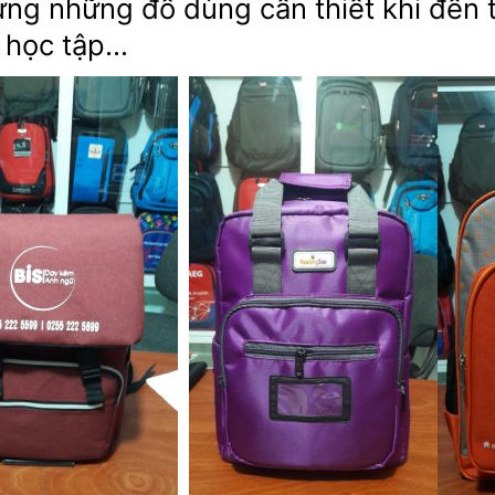
ng những đồ dùng cần thiết khi đến 
 học tập…