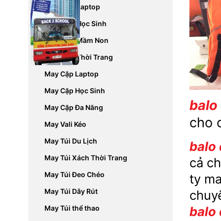
May Balo Laptop
May Balo Học Sinh
May Balo Mầm Non
May Balo Thời Trang
May Cặp Laptop
May Cặp Học Sinh
balo
May Cặp Đa Năng
cho 
May Vali Kéo
May Túi Du Lịch
balo
May Túi Xách Thời Trang
cả ch
May Túi Đeo Chéo
ty m
May Túi Dây Rút
chuyê
balo
May Túi thể thao