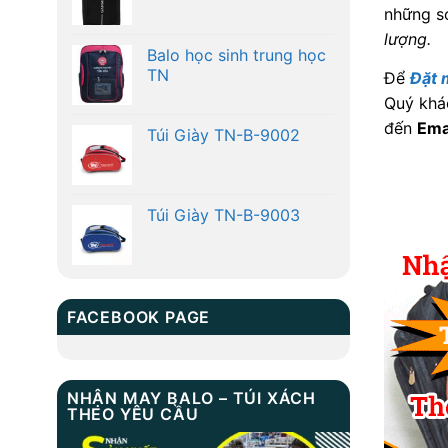
những s
lượng.
Balo học sinh trung học
TN
Để
Đặt 
Quý khác
đến
Ema
Túi Giày TN-B-9002
Túi Giày TN-B-9003
FACEBOOK PAGE
NHẬN MAY BALO – TÚI XÁCH
THEO YÊU CẦU