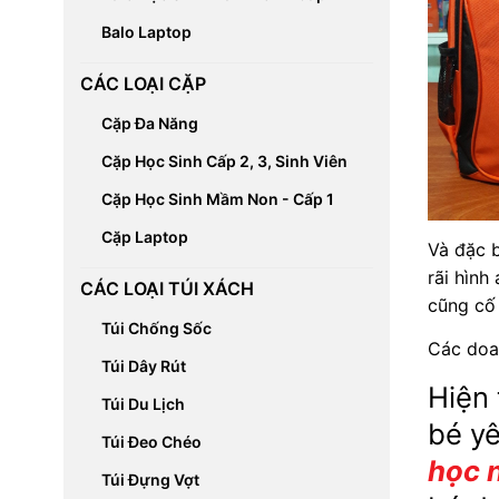
Balo Laptop
CÁC LOẠI CẶP
Cặp Đa Năng
Cặp Học Sinh Cấp 2, 3, Sinh Viên
Cặp Học Sinh Mầm Non - Cấp 1
Cặp Laptop
Và đặc b
rãi hình
CÁC LOẠI TÚI XÁCH
cũng cố
Túi Chống Sốc
Các doa
Túi Dây Rút
Hiện 
Túi Du Lịch
bé y
Túi Đeo Chéo
học 
Túi Đựng Vợt