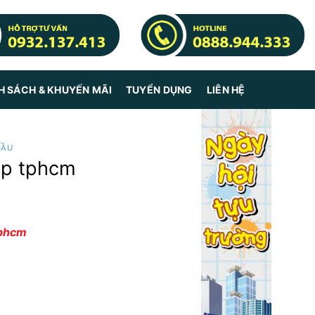
H SÁCH & KHUYẾN MÃI
TUYỂN DỤNG
LIÊN HỆ
CẦU
ẹp tphcm
tphcm