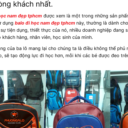
òng khách nhất.
 học nam đẹp tphcm
được xem là một trong những sản phẩm
ử dụng
balo đi học nam đẹp tphcm
này, thường là dành ch
 sự tiện dụng, thiết thực của nó, nhiều doanh nghiệp đang
 khách hàng, nhân viên, học sinh của mình.
ng của ba lô mang lại cho chúng ta là điều không thể phủ
, sẽ tạo động lực đi học hơn, mỗi khi các bé được đeo trê