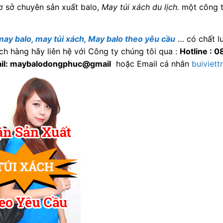
ơ sở chuyên sản xuất balo,
May túi xách du lịch.
một công 
may balo, may túi xách, May balo theo yêu cầu
… có chất lư
h hàng hãy liên hệ với Công ty chúng tôi qua :
Hotline : 
il: maybalodongphuc@gmail
hoặc Email cá nhân
buiviet