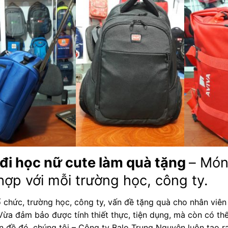
 đi học nữ cute làm quà tặng
– Món
hợp với mỗi trường học, công ty.
 chức, trường học, công ty, vấn đề tặng quà cho nhân viên
 Vừa đảm bảo được tính thiết thực, tiện dụng, mà còn có th
n đề đó, chúng tôi – Công ty Balo Trung Nguyên luôn tạo 