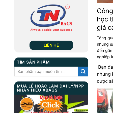
Công
học t
giá c
Tặng quà
những s
LIÊN HỆ
đến gần 
nghiệp l
TÌM SẢN PHẨM
Bạn đa
Tìm
nhưng k
kiếm:
được s
MUA LẺ HOẶC LÀM ĐẠI LÝ/NPP
NHÃN HIỆU XBAGS