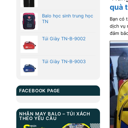
quà 
Balo học sinh trung học
Bạn có 
TN
dịch vụ 
đảm bảo
Túi Giày TN-B-9002
Túi Giày TN-B-9003
FACEBOOK PAGE
NHẬN MAY BALO – TÚI XÁCH
THEO YÊU CẦU