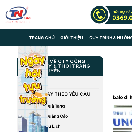
Skip
to
content
TRANG CHỦ
GIỚI THIỆU
QUY TRÌNH & HƯỚN
THÔNG TIN VỀ CTY CÔNG
NGHIỆP MAY & THỜI TRANG
TRUNG NGUYÊN
GIỚI THIỆU
DỊCH VỤ MAY THEO YÊU CẦU
balo đi 
May Balo Quà Tặng
May Balo Quảng Cáo
May Balo Du Lịch