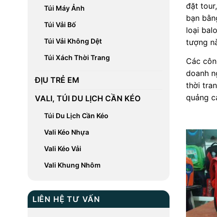
đặt tour
Túi Máy Ảnh
bạn bằn
Túi Vải Bố
loại bal
Túi Vải Không Dệt
tượng n
Túi Xách Thời Trang
Các côn
doanh ng
ĐỊU TRẺ EM
thời tra
quảng c
VALI, TÚI DU LỊCH CẦN KÉO
Túi Du Lịch Cần Kéo
Vali Kéo Nhựa
Vali Kéo Vải
Vali Khung Nhôm
LIÊN HỆ TƯ VẤN