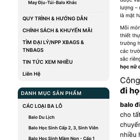
May Địu-Túi-Balo Khác
lượng – 
là mặt h
QUY TRÌNH & HƯỚNG DẪN
Mỗi món 
CHÍNH SÁCH & KHUYẾN MÃI
thiết th
TÌM ĐẠI LÝ/NPP XBAGS &
trường h
TNBAGS
các trư
sắc riên
TIN TỨC XEM NHIỀU
học nữ 
Liên Hệ
Công
đi h
DANH MỤC SẢN PHẨM
balo đ
CÁC LOẠI BA LÔ
cho tấ
Balo Du Lịch
chuyến
Balo Học Sinh Cấp 2, 3, Sinh Viên
nhiều 
Balo Học Sinh Mầm Non - Cấp 1