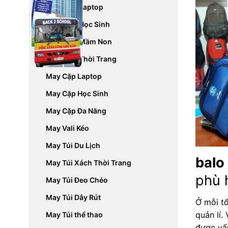
May Balo Laptop
May Balo Học Sinh
May Balo Mầm Non
May Balo Thời Trang
May Cặp Laptop
May Cặp Học Sinh
May Cặp Đa Năng
May Vali Kéo
May Túi Du Lịch
balo
May Túi Xách Thời Trang
phù 
May Túi Đeo Chéo
May Túi Dây Rút
Ở mỗi tổ
quản lí.
May Túi thể thao
được vấ