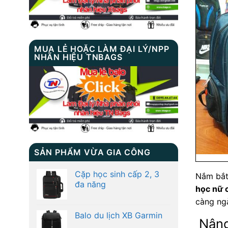
MUA LẺ HOẶC LÀM ĐẠI LÝ/NPP
NHÃN HIỆU TNBAGS
SẢN PHẨM VỪA GIA CÔNG
Cặp học sinh cấp 2, 3
Nắm bắt
đa năng
học nữ 
càng ngà
Balo du lịch XB Garmin
Nâng 