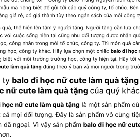
mẫu mã riêng biệt để gửi tới các quý công ty, tổ chức. Bê
àng giá rẻ, có giá thành tùy theo ngân sách của mỗi công t
quà, thể hiện lên tâm ý người tặng. Người tặng cần lựa c
ực với cuộc sống hiện tại cũng như đối tượng được nhận quà
ọc, công nhân trong mỗi tổ chức, công ty. Thì món quà càn
ờng học, công ty khác. Hãy lựa chọn một chiếc
balo đi học
g biệt với môi trường trường học, công ty hiện tại. Hãy tới
cute làm quà tặng
đúng theo ý bạn và mọi người trong trườ
 ty
balo đi học nữ cute làm quà tặng
ọc nữ cute làm quà tặng
của quý khác
i học nữ cute làm quà tặng
là một sản phẩm dù
t cả mọi đối tượng. Đây là sản phẩm vô cùng tiện
 dã ngoại. Vì vậy sản phẩm
balo đi học nữ cut
hơn.