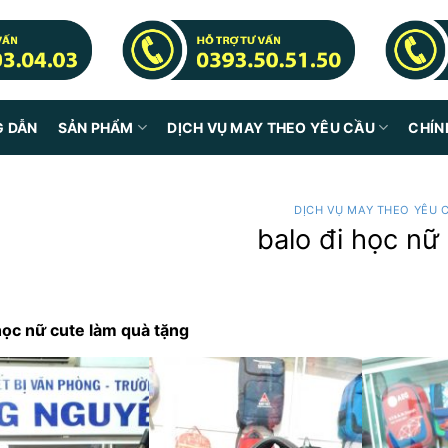
G DẪN
SẢN PHẨM
DỊCH VỤ MAY THEO YÊU CẦU
CHÍN
DỊCH VỤ MAY THEO YÊU 
balo đi học nữ
học nữ cute làm quà tặng