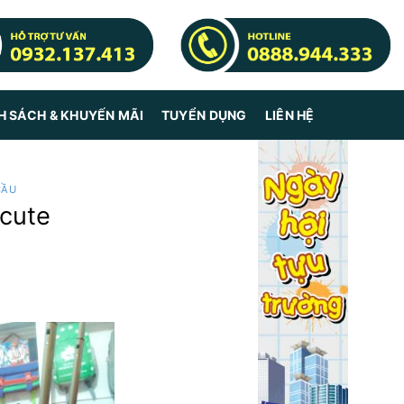
H SÁCH & KHUYẾN MÃI
TUYỂN DỤNG
LIÊN HỆ
CẦU
 cute