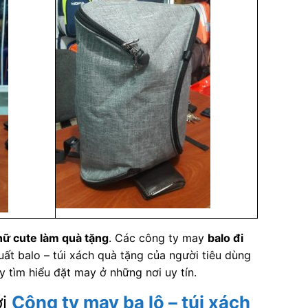
 nữ cute làm quà tặng
. Các công ty may
balo đi
uất balo – túi xách quà tặng của người tiêu dùng
 tìm hiểu đặt may ở những nơi uy tín.
ới
Công ty may ba lô – túi xách