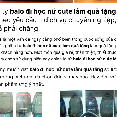
 ty
balo đi học nữ cute làm quà tặng
heo yêu cầu – dịch vụ chuyên nghiệp
ả phải chăng.
 là một vấn đề ngày càng phổ biến trong cuộc sống của ch
ản phẩm từ
balo đi học nữ cute làm quà tặng
làm quà tặng 
khách hàng hơn. Một món quà giá rẻ, thân thiện, thiết th
ựa chọn sử dụng hiện nay chính là từ
balo đi học nữ cute l
ng muốn đặt
balo đi học nữ cute làm quà tặng
số lư
hông biết nên lựa chọn đơn vị may nào. Hãy đến vớ
ản phẩm ưng ý nhất.