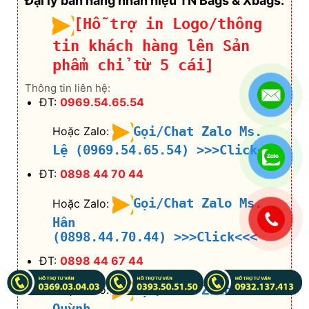
Đại lý bán hàng nhãn hiệu TN Bags & Xbags:
[Hỗ trợ in Logo/thông
tin khách hàng lên Sản
phẩm chỉ từ 5 cái]
Thông tin liên hệ:
ĐT:
0969.54.65.54
Gọi/Chat Zalo Ms.
Hoặc Zalo:
Lệ (0969.54.65.54)
>>>Click<<<
ĐT:
0898 44 70 44
Gọi/Chat Zalo Ms.
Hoặc Zalo:
.
Hân
(0898.44.70.44)
>>>Click<<<
ĐT:
0898 44 67 44
Gọi/Chat Zalo Ms.
Hoặc Zalo:
Quỳnh