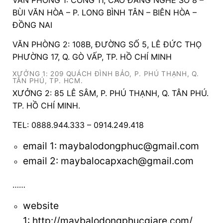
BÙI VĂN HÒA – P. LONG BÌNH TÂN – BIÊN HÒA –
ĐỒNG NAI
VĂN PHÒNG 2: 108B, ĐƯỜNG SỐ 5, LÊ ĐỨC THỌ
PHƯỜNG 17, Q. GÒ VẤP, TP. HỒ CHÍ MINH
XƯỞNG 1: 209 QUÁCH ĐÌNH BẢO, P. PHÚ THẠNH, Q.
TÂN PHÚ, TP. HCM.
XƯỞNG 2: 85 LÊ SÂM, P. PHÚ THẠNH, Q. TÂN PHÚ.
TP. HỒ CHÍ MINH.
TEL: 0888.944.333 – 0914.249.418
email 1:
maybalodongphuc@gmail.com
email 2: maybalocapxach@gmail.com
……
website
1:
http://maybalodongphucgiare.com/