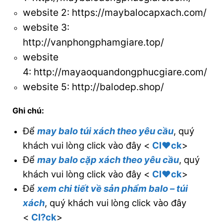
website 2:
https://maybalocapxach.com/
website 3
:
http://vanphongphamgiare.top/
website
4:
http://mayaoquandongphucgiare.com/
website 5:
http://balodep.shop/
Ghi chú:
Để
may balo túi xách theo yêu cầu
, quý
khách vui lòng click vào đây <
Cl♥ck
>
Để
may balo cặp xách theo yêu cầu
, quý
khách vui lòng click vào đây <
Cl♥ck
>
Để
xem chi tiết về sản phẩm balo – túi
xách
, quý khách vui lòng click vào đây
<
Cl?ck
>