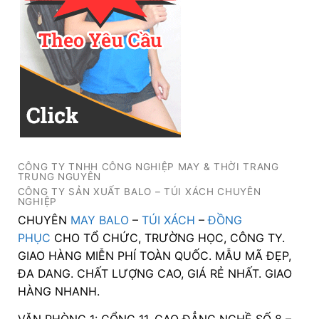
CÔNG TY TNHH CÔNG NGHIỆP MAY & THỜI TRANG
TRUNG NGUYÊN
CÔNG TY SẢN XUẤT BALO – TÚI XÁCH CHUYÊN
NGHIỆP
CHUYÊN
MAY BALO
–
TÚI XÁCH
–
ĐỒNG
PHỤC
CHO TỔ CHỨC, TRƯỜNG HỌC, CÔNG TY.
GIAO HÀNG MIỄN PHÍ TOÀN QUỐC. MẪU MÃ ĐẸP,
ĐA DANG. CHẤT LƯỢNG CAO, GIÁ RẺ NHẤT. GIAO
HÀNG NHANH.
VĂN PHÒNG 1: CỔNG 11, CAO ĐẲNG NGHỀ SỐ 8 –