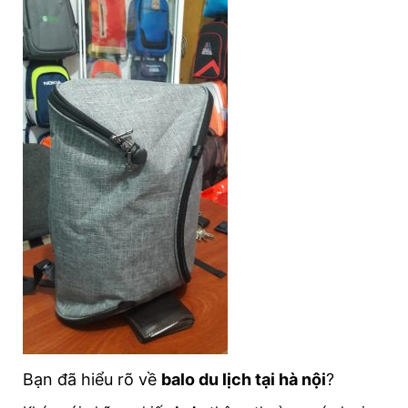
Bạn đã hiểu rõ về
balo du lịch tại hà nội
?