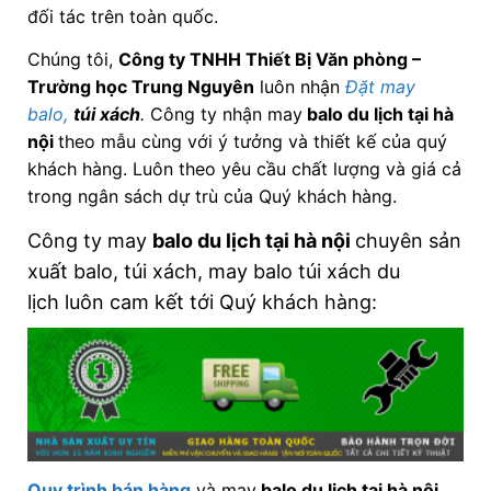
đối tác trên toàn quốc.
Chúng tôi,
Công ty TNHH Thiết Bị Văn phòng –
Trường học Trung Nguyên
luôn nhận
Đặt may
balo,
túi xách
.
Công ty nhận may
balo du lịch tại hà
nội
theo mẫu cùng với ý tưởng và thiết kế của quý
khách hàng. Luôn theo yêu cầu chất lượng và giá cả
trong ngân sách dự trù của Quý khách hàng.
Công ty may
balo du lịch tại hà nội
chuyên sản
xuất balo, túi xách, may balo túi xách du
lịch luôn cam kết tới Quý khách hàng:
Quy trình bán hàng
và may
balo du lịch tại hà nội