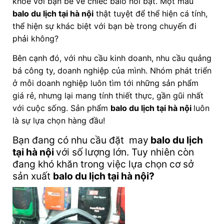
khoe với bạn bè về chiếc balo nổi bật. Một mẫu
balo du lịch tại hà nội
thật tuyệt để thể hiện cá tính,
thể hiện sự khác biệt với bạn bè trong chuyến đi
phải không?
Bên cạnh đó, với nhu cầu kinh doanh, nhu cầu quảng
bá công ty, doanh nghiệp của mình. Nhóm phát triển
ở mỗi doanh nghiệp luôn tìm tới những sản phẩm
giá rẻ, nhưng lại mang tính thiết thực, gần gũi nhất
với cuộc sống. Sản phẩm
balo du lịch tại hà nội
luôn
là sự lựa chọn hàng đầu!
Bạn đang có nhu cầu đặt may
balo du lịch
tại hà nội
với số lượng lớn. Tuy nhiên còn
đang khó khăn trong việc lựa chọn cơ sở
sản xuất
balo du lịch tại hà nội
?