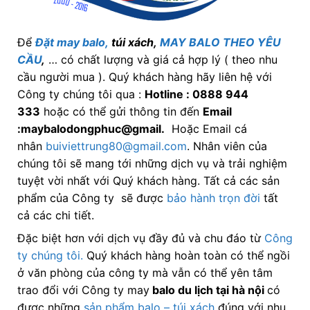
Để
Đặt may balo,
túi xách,
MAY BALO THEO YÊU
CẦU
,
… có chất lượng và giá cả hợp lý ( theo nhu
cầu người mua ). Quý khách hàng hãy liên hệ với
Công ty chúng tôi qua :
Hotline : 0888 944
333
hoặc có thể gửi thông tin đến
Email
:maybalodongphuc@gmail.
Hoặc Email cá
nhân
buiviettrung80@gmail.com
. Nhân viên của
chúng tôi sẽ mang tới những dịch vụ và trải nghiệm
tuyệt vời nhất với Quý khách hàng. Tất cả các sản
phẩm của Công ty sẽ được
bảo hành trọn đời
tất
cả các chi tiết.
Đặc biệt hơn với dịch vụ đầy đủ và chu đáo từ
Công
ty chúng tôi.
Quý khách hàng hoàn toàn có thể ngồi
ở văn phòng của công ty mà vẫn có thể yên tâm
trao đổi với Công ty may
balo du lịch tại hà nội
có
được những
sản phẩm balo – túi xách
đúng với nhu