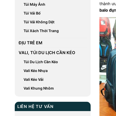
thành ưu
Túi Máy Ảnh
balo đự
Túi Vải Bố
Túi Vải Không Dệt
Túi Xách Thời Trang
ĐỊU TRẺ EM
VALI, TÚI DU LỊCH CẦN KÉO
Túi Du Lịch Cần Kéo
Vali Kéo Nhựa
Vali Kéo Vải
Vali Khung Nhôm
LIÊN HỆ TƯ VẤN