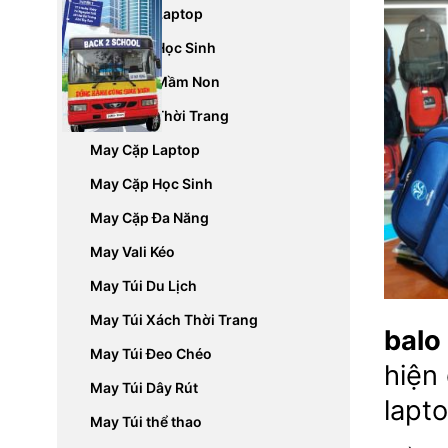
May Balo Laptop
May Balo Học Sinh
May Balo Mầm Non
May Balo Thời Trang
May Cặp Laptop
May Cặp Học Sinh
May Cặp Đa Năng
May Vali Kéo
May Túi Du Lịch
May Túi Xách Thời Trang
balo
May Túi Đeo Chéo
hiện
May Túi Dây Rút
lapt
May Túi thể thao