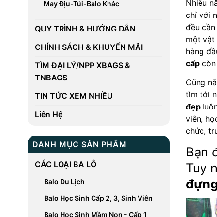
Nhiều nă
May Địu-Túi-Balo Khác
chỉ với 
đều cần 
QUY TRÌNH & HƯỚNG DẪN
một vật
CHÍNH SÁCH & KHUYẾN MÃI
hàng đầu
cấp
còn 
TÌM ĐẠI LÝ/NPP XBAGS &
TNBAGS
Cũng nắm
tìm tới 
TIN TỨC XEM NHIỀU
đẹp
luô
Liên Hệ
viên, họ
chức, tr
DANH MỤC SẢN PHẨM
Bạn 
CÁC LOẠI BA LÔ
Tuy n
đựng
Balo Du Lịch
Balo Học Sinh Cấp 2, 3, Sinh Viên
Balo Học Sinh Mầm Non - Cấp 1