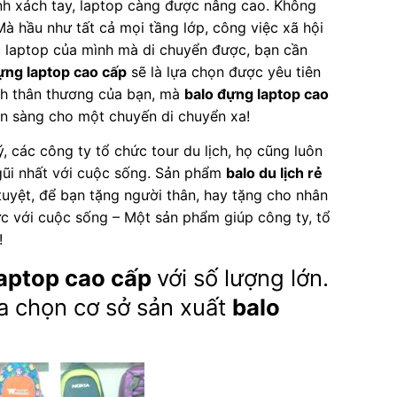
tính xách tay, laptop càng được nâng cao. Không
Mà hầu như tất cả mọi tầng lớp, công việc xã hội
c laptop của mình mà di chuyển được, bạn cần
ựng laptop cao cấp
sẽ là lựa chọn được yêu tiên
ính thân thương của bạn, mà
balo đựng laptop cao
ẵn sàng cho một chuyến di chuyển xa!
, các công ty tổ chức tour du lịch, họ cũng luôn
 gũi nhất với cuộc sống. Sản phẩm
balo du lịch rẻ
tuyệt, để bạn tặng người thân, hay tặng cho nhân
hực với cuộc sống – Một sản phẩm giúp công ty, tổ
!
aptop cao cấp
với số lượng lớn.
ựa chọn cơ sở sản xuất
balo