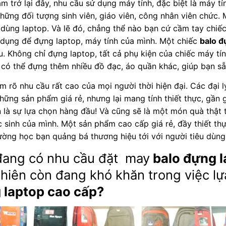
m trở lại đây, nhu cầu sử dụng máy tính, đặc biệt là máy 
những đối tượng sinh viên, giáo viên, công nhân viên chức. 
dùng laptop. Và lẽ đó, chẳng thể nào bạn cứ cầm tay chiế
 dụng để đựng laptop, máy tính của mình. Một chiếc
balo đ
. Không chỉ đựng laptop, tất cả phụ kiện của chiếc máy t
có thể đựng thêm nhiều đồ đạc, áo quần khác, giúp bạn s
 rõ nhu cầu rất cao của mọi người thời hiện đại. Các đại lý
những sản phẩm giá rẻ, nhưng lại mang tính thiết thực, gần
n là sự lựa chọn hàng đầu! Và cũng sẽ là một món quà thật 
c sinh của mình. Một sản phẩm cao cấp giá rẻ, đầy thiết t
ường học bạn quảng bá thương hiệu tới với người tiêu dùng
đang có nhu cầu đặt may
balo đựng l
hiên còn đang khó khăn trong việc l
 laptop cao cấp
?