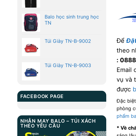
Balo học sinh trung học
TN
Để
Đặ
Túi Giày TN-B-9002
theo n
: 088
Túi Giày TN-B-9003
Email 
vụ và 
được
b
FACEBOOK PAGE
Đặc biệt
phòng c
phẩm bal
NHẬN MAY BALO – TÚI XÁCH
THEO YÊU CẦU
* Về chấ
sáng lâu