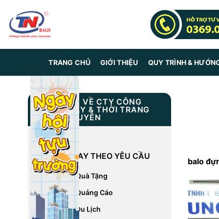
Skip
to
content
TRANG CHỦ
GIỚI THIỆU
QUY TRÌNH & HƯỚN
THÔNG TIN VỀ CTY CÔNG
NGHIỆP MAY & THỜI TRANG
TRUNG NGUYÊN
GIỚI THIỆU
DỊCH VỤ MAY THEO YÊU CẦU
balo đự
May Balo Quà Tặng
May Balo Quảng Cáo
May Balo Du Lịch