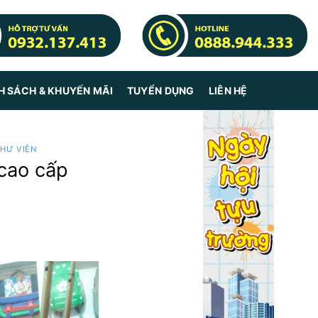
H SÁCH & KHUYẾN MÃI
TUYỂN DỤNG
LIÊN HỆ
THƯ VIỆN
 cao cấp