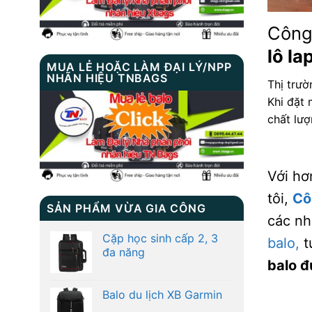
Công
lô l
MUA LẺ HOẶC LÀM ĐẠI LÝ/NPP
NHÃN HIỆU TNBAGS
Thị trườ
Khi đặt
chất lư
Với hơ
tôi,
Cô
SẢN PHẨM VỪA GIA CÔNG
các nh
Cặp học sinh cấp 2, 3
balo,
t
đa năng
balo đ
Balo du lịch XB Garmin