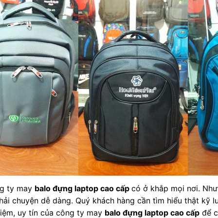
g ty may
balo đựng laptop cao cấp
có ở khắp mọi nơi. Như
hải chuyện dễ dàng. Quý khách hàng cần tìm hiểu thật kỹ 
hiệm, uy tín của công ty may
balo đựng laptop cao cấp
để c