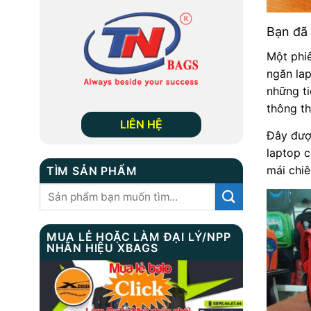
Bạn đã 
Một phi
ngăn la
những ti
thông t
LIÊN HỆ
Đây đượ
laptop c
mái chiê
TÌM SẢN PHẨM
Tìm
kiếm:
MUA LẺ HOẶC LÀM ĐẠI LÝ/NPP
NHÃN HIỆU XBAGS