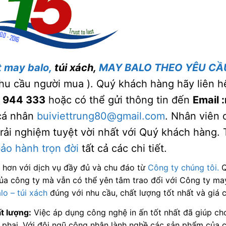
t may balo,
túi xách,
MAY BALO THEO YÊU CẦ
hu cầu người mua ). Quý khách hàng hãy liên h
8 944 333
hoặc có thể gửi thông tin đến
Email
cá nhân
buiviettrung80@gmail.com
. Nhân viên 
trải nghiệm tuyệt vời nhất với Quý khách hàng.
ảo hành trọn đời
tất cả các chi tiết.
 hơn với dịch vụ đầy đủ và chu đáo từ
Công ty chúng tôi.
Q
ủa công ty mà vẫn có thể yên tâm trao đổi với Công ty ma
o – túi xách
đúng với nhu cầu, chất lượng tốt nhất và giá 
t lượng:
Việc áp dụng công nghệ in ấn tốt nhất đã giúp ch
 phai. Với đội ngũ công nhân lành nghề các sản phẩm của c