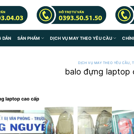
G DẪN
SẢN PHẨM
DỊCH VỤ MAY THEO YÊU CẦU
CHÍN
DỊCH VỤ MAY THEO YÊU CẦU
,
balo đựng laptop
ng laptop cao cấp