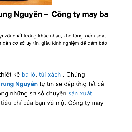
ung Nguyên – Công ty may ba
ấp
với chất lượng khác nhau, khó lòng kiểm soát.
m đến cơ sở uy tín, giàu kinh nghiệm để đảm bảo
–
thiết kế
ba lô
,
túi xách
. Chúng
 Trung Nguyên
tự tin sẽ đáp ứng tất cả
rong những sơ sở chuyên
sản xuất
c tiêu chí của bạn về một Công ty may