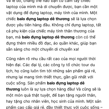
Và lẽ đó, chẳng thể nào bạn cứ cầm tay chiếc
laptop của mình mà di chuyển được, bạn cần một
vật dụng để đựng laptop, máy tính của mình. Một
chiếc
balo đựng laptop dễ thương
sẽ là lựa chọn
được yêu tiên hàng đầu. Không chỉ đựng laptop, tất
cả phụ kiện của chiếc máy tính thân thương của
bạn, mà
balo đựng laptop dễ thương
còn có thể
đựng thêm nhiều đồ đạc, áo quần khác, giúp bạn
sẵn sàng cho một chuyến di chuyển xa!
Cũng nắm rõ nhu cầu rất cao của mọi người thời
hiện đại. Các đại lý, các công ty tổ chức tour du
lịch, họ cũng luôn tìm tới những sản phẩm giá rẻ,
nhưng lại mang tính thiết thực, gần gũi nhất với
cuộc sống. Sản phẩm
balo đựng laptop dễ
thương
luôn là sự lựa chọn hàng đầu! Và cũng sẽ là
một món quà thật tuyệt, để bạn tặng người thân,
hay tặng cho nhân viên, học sinh của mình. Một sản
phẩm cao cấp giá rẻ, đầy thiết thực với cuộc sống –