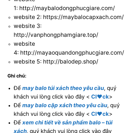
1:
http://maybalodongphucgiare.com/
website 2:
https://maybalocapxach.com/
website 3
:
http://vanphongphamgiare.top/
website
4:
http://mayaoquandongphucgiare.com/
website 5:
http://balodep.shop/
Ghi chú:
Để
may balo túi xách theo yêu cầu
, quý
khách vui lòng click vào đây <
Cl♥ck
>
Để
may balo cặp xách theo yêu cầu
, quý
khách vui lòng click vào đây <
Cl♥ck
>
Để
xem chi tiết về sản phẩm balo – túi
xách
, quý khách vui lòng click vào đây