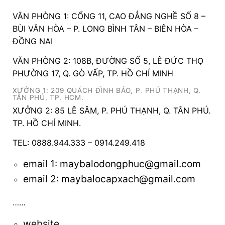
VĂN PHÒNG 1: CỔNG 11, CAO ĐẲNG NGHỀ SỐ 8 –
BÙI VĂN HÒA – P. LONG BÌNH TÂN – BIÊN HÒA –
ĐỒNG NAI
VĂN PHÒNG 2: 108B, ĐƯỜNG SỐ 5, LÊ ĐỨC THỌ
PHƯỜNG 17, Q. GÒ VẤP, TP. HỒ CHÍ MINH
XƯỞNG 1: 209 QUÁCH ĐÌNH BẢO, P. PHÚ THẠNH, Q.
TÂN PHÚ, TP. HCM.
XƯỞNG 2: 85 LÊ SÂM, P. PHÚ THẠNH, Q. TÂN PHÚ.
TP. HỒ CHÍ MINH.
TEL: 0888.944.333 – 0914.249.418
email 1:
maybalodongphuc@gmail.com
email 2: maybalocapxach@gmail.com
……
website