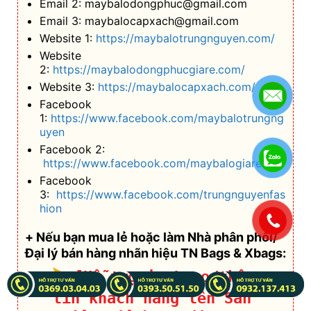
Email 2: maybalodongphuc@gmail.com
Email 3: maybalocapxach@gmail.com
Website 1:
https://maybalotrungnguyen.com/
Website
2:
https://maybalodongphucgiare.com/
Website 3:
https://maybalocapxach.com/
Facebook
1:
https://www.facebook.com/maybalotrungng
uyen
Facebook 2:
https://www.facebook.com/maybalogiarenhat
Facebook
3:
https://www.facebook.com/trungnguyenfas
hion
.
+ Nếu bạn mua lẻ hoặc làm Nhà phân phối/
Đại lý bán hàng nhãn hiệu TN Bags & Xbags:
[Hỗ trợ in Logo/thông
tin khách hàng lên Sản