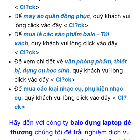
<
Cl?ck
>
Để
may áo quần đồng phục
, quý khách vui
lòng click vào đây <
Cl?ck
>
Để
mua lẻ các sản phẩm balo – Túi
xách
, quý khách vui lòng click vào đây
<
Cl?ck
>
Để xem chi tiết về
văn phòng phẩm, thiết
bị, dụng cụ học sinh
, quý khách vui lòng
click vào đây <
Cl?ck
>
Để
mua các loại nhạc cụ, phụ kiện nhạc
cụ
, quý khách vui lòng click vào đây <
Cl?
ck>
Hãy đến với công ty
balo đựng laptop dễ
thương
chúng tôi
để trải nghiệm dịch vụ