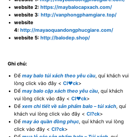
website 2:
https://maybalocapxach.com/
website 3
: http://vanphongphamgiare.top/
website
4:
http://mayaoquandongphucgiare.com/
website 5:
http://balodep.shop/
Ghi chú:
Để
may balo túi xách theo yêu cầu
, quí khách vui
lòng click vào đây <
Cl♥ck
>
Để
may balo cặp xách theo yêu cầu
, quí khách
vui lòng click vào đây <
Cl♥ck
>
Để
xem chi tiết về sản phẩm balo – túi xách
, quí
khách vui lòng click vào đây <
Cl?ck
>
Để
may áo quần đồng phục
, quí khách vui lòng
click vào đây <
Cl?ck
>
Để
mua lẻ các sản phẩm balo – Túi xách
, quí