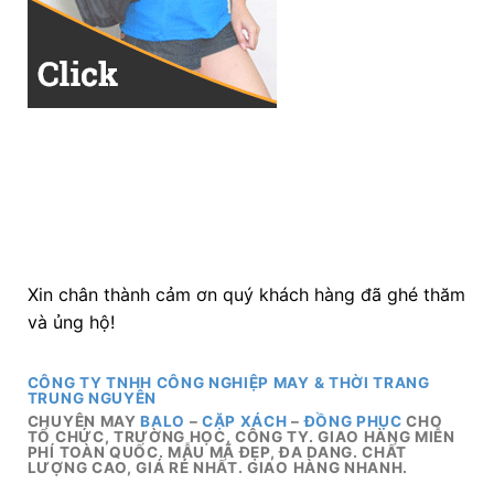
Xin chân thành cảm ơn quý khách hàng đã ghé thăm
và ủng hộ!
CÔNG TY TNHH CÔNG NGHIỆP MAY & THỜI TRANG
TRUNG NGUYÊN
CHUYÊN MAY
BALO
–
CẶP XÁCH
–
ĐỒNG PHỤC
CHO
TỔ CHỨC, TRƯỜNG HỌC, CÔNG TY. GIAO HÀNG MIỄN
PHÍ TOÀN QUỐC. MẪU MÃ ĐẸP, ĐA DANG. CHẤT
LƯỢNG CAO, GIÁ RẺ NHẤT. GIAO HÀNG NHANH.