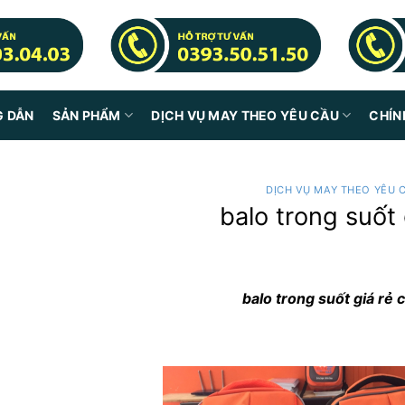
G DẪN
SẢN PHẨM
DỊCH VỤ MAY THEO YÊU CẦU
CHÍN
DỊCH VỤ MAY THEO YÊU 
balo trong suốt 
balo trong suốt giá rẻ 