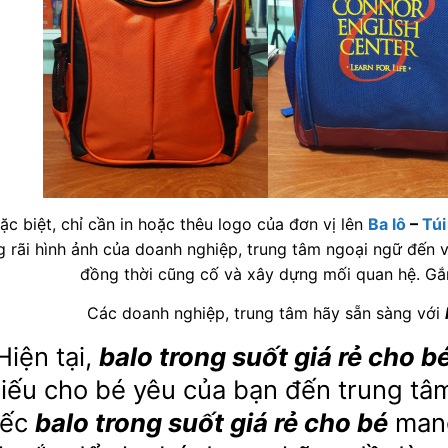
ặc biệt, chỉ cần in hoặc thêu logo của đơn vị lên
Ba lô
–
Túi
g rãi hình ảnh của doanh nghiệp, trung tâm ngoại ngữ đến v
đồng thời cũng cố và xây dựng mối quan hệ. Gắ
Các doanh nghiệp, trung tâm hãy sẵn sàng với
Hiện tại,
balo trong suốt giá rẻ cho b
hiếu cho bé yêu của bạn đến trung t
iếc
balo trong suốt giá rẻ cho bé
mang