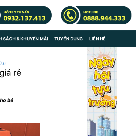
H SÁCH & KHUYẾN MÃI
TUYỂN DỤNG
LIÊN HỆ
CẦU
giá rẻ
cho bé