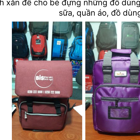
nh xắn để cho bé đựng những đồ dùng 
sữa, quần áo, đồ dùn