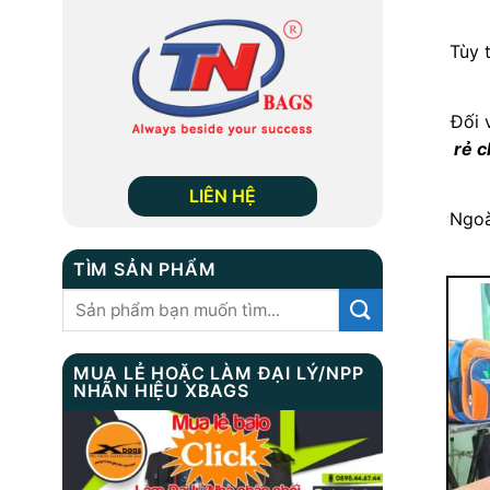
Tùy 
Đối 
rẻ c
LIÊN HỆ
Ngoà
TÌM SẢN PHẨM
Tìm
kiếm:
MUA LẺ HOẶC LÀM ĐẠI LÝ/NPP
NHÃN HIỆU XBAGS