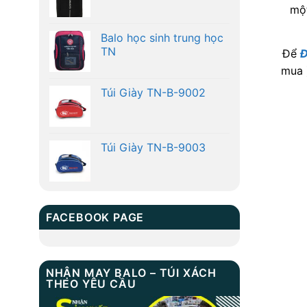
một
Balo học sinh trung học
TN
Để
Đ
mua 
Túi Giày TN-B-9002
Túi Giày TN-B-9003
FACEBOOK PAGE
NHẬN MAY BALO – TÚI XÁCH
THEO YÊU CẦU