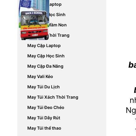
May Balo Laptop
May Balo Học Sinh
May Balo Mầm Non
May Balo Thời Trang
May Cặp Laptop
May Cặp Học Sinh
b
May Cặp Đa Năng
May Vali Kéo
May Túi Du Lịch
May Túi Xách Thời Trang
n
May Túi Đeo Chéo
Ng
May Túi Dây Rút
May Túi thể thao