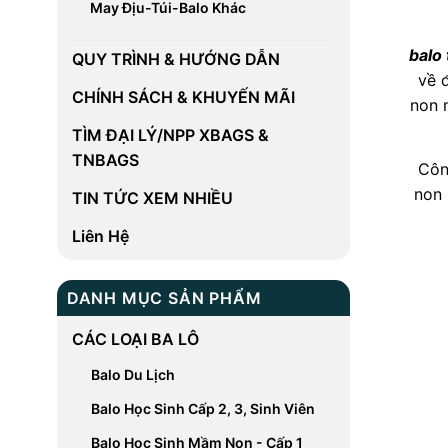
May Địu-Túi-Balo Khác
balo 
QUY TRÌNH & HƯỚNG DẪN
về 
CHÍNH SÁCH & KHUYẾN MÃI
non 
TÌM ĐẠI LÝ/NPP XBAGS &
TNBAGS
Côn
non 
TIN TỨC XEM NHIỀU
Liên Hệ
DANH MỤC SẢN PHẨM
CÁC LOẠI BA LÔ
Balo Du Lịch
Balo Học Sinh Cấp 2, 3, Sinh Viên
Balo Học Sinh Mầm Non - Cấp 1