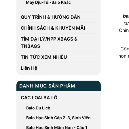
May Địu-Túi-Balo Khác
ba
QUY TRÌNH & HƯỚNG DẪN
t
CHÍNH SÁCH & KHUYẾN MÃI
Chín
TÌM ĐẠI LÝ/NPP XBAGS &
TNBAGS
Côn
non 
TIN TỨC XEM NHIỀU
Liên Hệ
DANH MỤC SẢN PHẨM
CÁC LOẠI BA LÔ
Balo Du Lịch
Balo Học Sinh Cấp 2, 3, Sinh Viên
Balo Học Sinh Mầm Non - Cấp 1