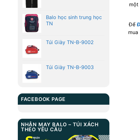
một 
Balo học sinh trung học
TN
Để
Đ
mua 
Túi Giày TN-B-9002
Túi Giày TN-B-9003
FACEBOOK PAGE
NHẬN MAY BALO – TÚI XÁCH
THEO YÊU CẦU