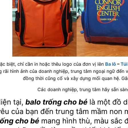
ặc biệt, chỉ cần in hoặc thêu logo của đơn vị lên
Ba lô
–
Túi
g rãi hình ảnh của doanh nghiệp, trung tâm ngoại ngữ đến v
đồng thời cũng cố và xây dựng mối quan hệ. Gắ
Các doanh nghiệp, trung tâm hãy sẵn sà
iện tại,
balo trống cho bé
là một đồ d
yêu của bạn đến trung tâm mầm non 
rống cho bé
mang hình thù, màu sắc đ