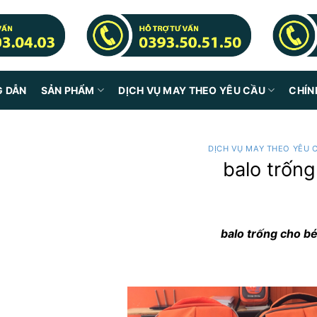
G DẪN
SẢN PHẨM
DỊCH VỤ MAY THEO YÊU CẦU
CHÍN
DỊCH VỤ MAY THEO YÊU 
balo trống
balo trống cho b