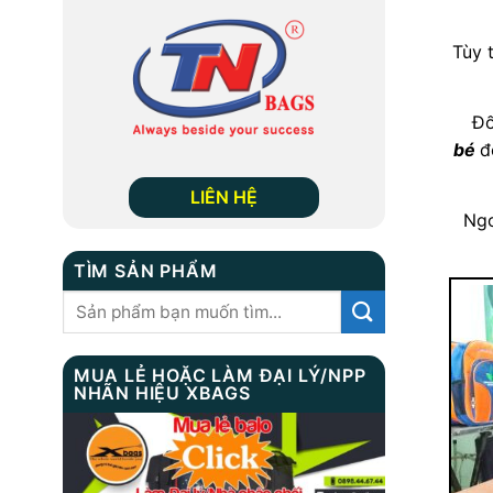
Tùy 
Đố
bé
đ
LIÊN HỆ
Ngo
TÌM SẢN PHẨM
Tìm
kiếm:
MUA LẺ HOẶC LÀM ĐẠI LÝ/NPP
NHÃN HIỆU XBAGS