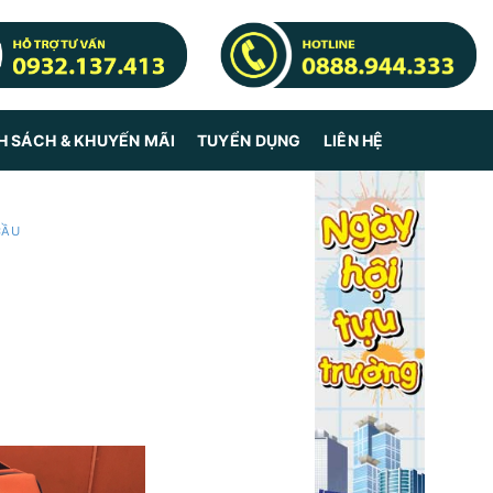
H SÁCH & KHUYẾN MÃI
TUYỂN DỤNG
LIÊN HỆ
CẦU
é