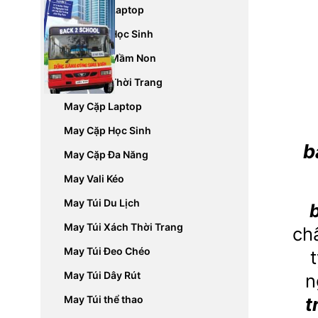
May Balo Laptop
May Balo Học Sinh
May Balo Mầm Non
May Balo Thời Trang
May Cặp Laptop
May Cặp Học Sinh
b
May Cặp Đa Năng
May Vali Kéo
May Túi Du Lịch
May Túi Xách Thời Trang
ch
May Túi Đeo Chéo
May Túi Dây Rút
n
t
May Túi thể thao