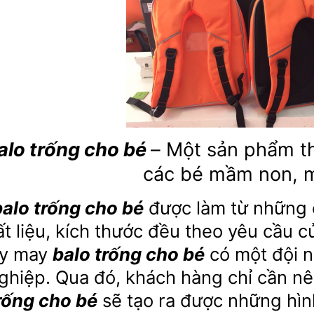
alo trống cho bé
– Một sản phẩm th
các bé mầm non, m
balo trống cho bé
được làm từ những ch
ất liệu, kích thước đều theo yêu cầu 
ty may
balo trống cho bé
có một đội ng
ghiệp. Qua đó, khách hàng chỉ cần nê
rống cho bé
sẽ tạo ra được những hìn