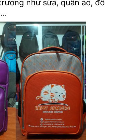
trường như sữa, quần áo, đồ
p…