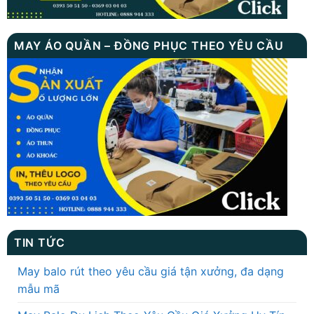
MAY ÁO QUẦN – ĐỒNG PHỤC THEO YÊU CẦU
TIN TỨC
May balo rút theo yêu cầu giá tận xưởng, đa dạng
mẫu mã