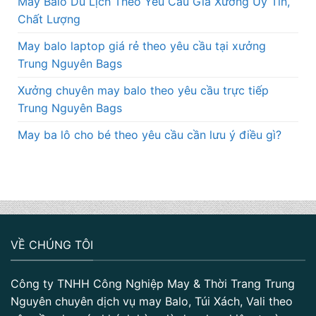
May Balo Du Lịch Theo Yêu Cầu Giá Xưởng Uy Tín,
Chất Lượng
May balo laptop giá rẻ theo yêu cầu tại xưởng
Trung Nguyên Bags
Xưởng chuyên may balo theo yêu cầu trực tiếp
Trung Nguyên Bags
May ba lô cho bé theo yêu cầu cần lưu ý điều gì?
VỀ CHÚNG TÔI
Công ty TNHH Công Nghiệp May & Thời Trang Trung
Nguyên chuyên dịch vụ may Balo, Túi Xách, Vali theo