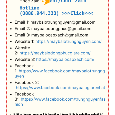
Gọi/Chat Zalo
Hoặc Zalo:
Hotline
(0888.944.333)
>>>Click<<<
Email 1: maybalotrungnguyen@gmail.com
Email 2: maybalodongphuc@gmail.com
Email 3: maybalocapxach@gmail.com
Website 1:
https://maybalotrungnguyen.com/
Website
2:
https://maybalodongphucgiare.com/
Website 3:
https://maybalocapxach.com/
Facebook
1:
https://www.facebook.com/maybalotrungng
uyen
Facebook 2:
https://www.facebook.com/maybalogiarenhat
Facebook
3:
https://www.facebook.com/trungnguyenfas
hion
+ Nếu bạn mua lẻ hoặc làm Nhà phân phối/