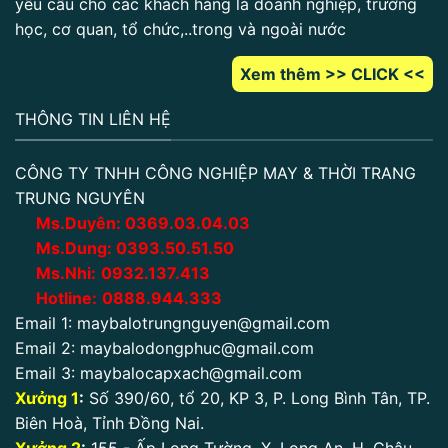
yêu cầu cho các khách hàng là doanh nghiệp, trường
học, cơ quan, tổ chức,..trong và ngoài nước
Xem thêm >> CLICK <<
THÔNG TIN LIÊN HỆ
CÔNG TY TNHH CÔNG NGHIỆP MAY & THỜI TRANG
TRUNG NGUYÊN
Ms.Duyên:
0
369.03.04.03
Ms.Dung:
0393.50.51.50
Ms.Nhi:
0932.137.413
Hotline:
0888.944.333
Email 1:
maybalotrungnguyen@gmail.com
Email 2:
maybalodongphuc@gmail.com
Email 3:
maybalocapxach@gmail.com
Xưởng 1
:
Số 390/60, tổ 20, KP 3, P. Long Bình Tân, TP.
Biên Hoà, Tỉnh Đồng Nai.