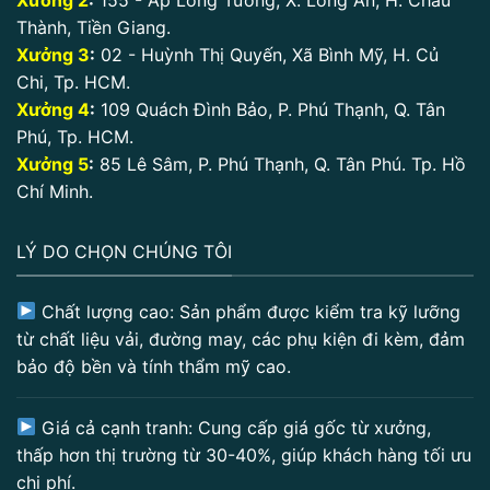
Xưởng 2
:
155 - Ấp Long Tường, X. Long An, H. Châu
Thành, Tiền Giang.
Xưởng 3
:
02 - Huỳnh Thị Quyến, Xã Bình Mỹ, H. Củ
Chi, Tp. HCM.
Xưởng 4
:
109 Quách Đình Bảo, P. Phú Thạnh, Q. Tân
Phú, Tp. HCM.
Xưởng 5
:
85 Lê Sâm, P. Phú Thạnh, Q. Tân Phú. Tp. Hồ
Chí Minh.
LÝ DO CHỌN CHÚNG TÔI
Chất lượng cao: Sản phẩm được kiểm tra kỹ lưỡng
từ chất liệu vải, đường may, các phụ kiện đi kèm, đảm
bảo độ bền và tính thẩm mỹ cao.
Giá cả cạnh tranh: Cung cấp giá gốc từ xưởng,
thấp hơn thị trường từ 30-40%, giúp khách hàng tối ưu
chi phí.