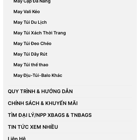
May Cặp Đa Năng
May Vali Kéo
May Túi Du Lịch
May Túi Xách Thời Trang
May Túi Đeo Chéo
May Túi Dây Rút
May Túi thể thao
May Địu-Túi-Balo Khác
QUY TRÌNH & HƯỚNG DẪN
CHÍNH SÁCH & KHUYẾN MÃI
TÌM ĐẠI LÝ/NPP XBAGS & TNBAGS
TIN TỨC XEM NHIỀU
Liên Hệ