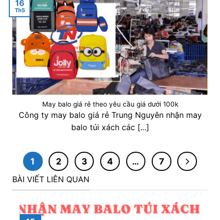
16
Th5
May balo giá rẻ theo yêu cầu giá dưới 100k
Công ty may balo giá rẻ Trung Nguyên nhận may
balo túi xách các [...]
1
2
3
4
…
7
BÀI VIẾT LIÊN QUAN