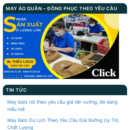
MAY ÁO QUẦN – ĐỒNG PHỤC THEO YÊU CẦU
TIN TỨC
May balo rút theo yêu cầu giá tận xưởng, đa dạng
mẫu mã
May Balo Du Lịch Theo Yêu Cầu Giá Xưởng Uy Tín,
Chất Lượng