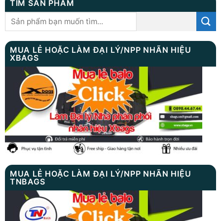
TÌM SẢN PHẨM
Tìm
kiếm:
MUA LẺ HOẶC LÀM ĐẠI LÝ/NPP NHÃN HIỆU
XBAGS
MUA LẺ HOẶC LÀM ĐẠI LÝ/NPP NHÃN HIỆU
TNBAGS