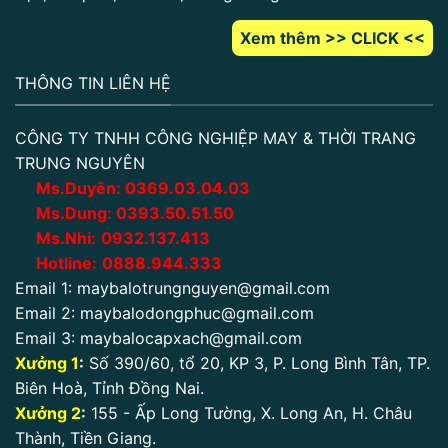
Xem thêm >> CLICK <<
THÔNG TIN LIÊN HỆ
CÔNG TY TNHH CÔNG NGHIỆP MAY & THỜI TRANG
TRUNG NGUYÊN
Ms.Duyên:
0
369.03.04.03
Ms.Dung:
0393.50.51.50
Ms.Nhi:
0932.137.413
Hotline:
0888.944.333
Email 1:
maybalotrungnguyen@gmail.com
Email 2:
maybalodongphuc@gmail.com
Email 3:
maybalocapxach@gmail.com
Xưởng 1
:
Số 390/60, tổ 20, KP 3, P. Long Bình Tân, TP.
Biên Hoà, Tỉnh Đồng Nai.
Xưởng 2
:
155 - Ấp Long Tường, X. Long An, H. Châu
Thành, Tiền Giang.