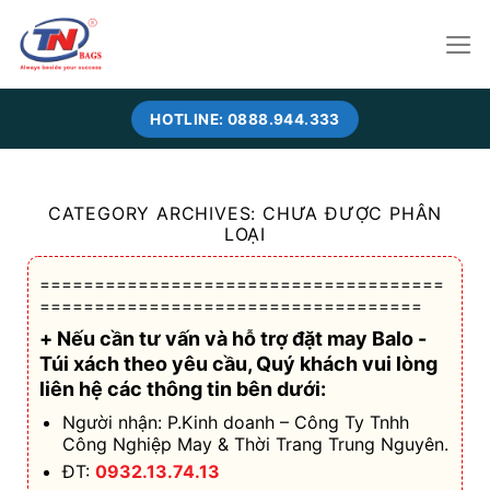
Skip
to
content
HOTLINE: 0888.944.333
CATEGORY ARCHIVES:
CHƯA ĐƯỢC PHÂN
LOẠI
=====================================
===================================
+ Nếu cần tư vấn và hỗ trợ
đặt may Balo -
Túi xách theo yêu cầu
, Quý khách vui lòng
liên hệ các thông tin bên dưới:
Người nhận: P.Kinh doanh – Công Ty Tnhh
Công Nghiệp May & Thời Trang Trung Nguyên.
ĐT:
0932.13.74.13