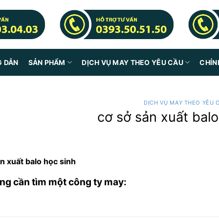
G DẪN
SẢN PHẨM
DỊCH VỤ MAY THEO YÊU CẦU
CHÍN
DỊCH VỤ MAY THEO YÊU 
cơ sở sản xuất balo
n xuất balo học sinh
ng cần tìm một công ty may: