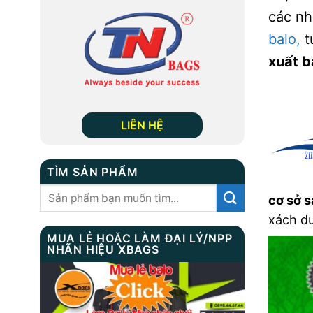
các nh
balo,
t
xuất b
LIÊN HỆ
TÌM SẢN PHẨM
Tìm
cơ sở s
kiếm:
xách du
MUA LẺ HOẶC LÀM ĐẠI LÝ/NPP
NHÃN HIỆU XBAGS