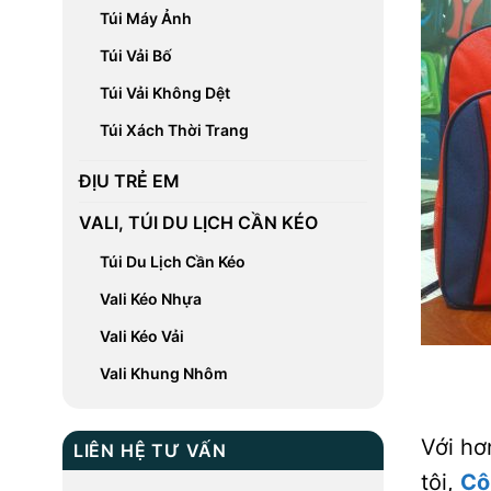
Túi Máy Ảnh
Túi Vải Bố
Túi Vải Không Dệt
Túi Xách Thời Trang
ĐỊU TRẺ EM
VALI, TÚI DU LỊCH CẦN KÉO
Túi Du Lịch Cần Kéo
Vali Kéo Nhựa
Vali Kéo Vải
Vali Khung Nhôm
Với hơ
LIÊN HỆ TƯ VẤN
tôi,
Cô