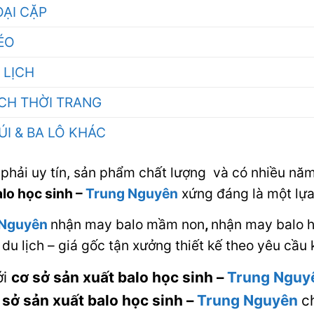
OẠI CẶP
KÉO
 LỊCH
ÁCH THỜI TRANG
ÚI & BA LÔ KHÁC
phải uy tín, sản phẩm chất lượng và có nhiều năm
alo học sinh
–
Trung Nguyên
xứng đáng là một lựa
 Nguyên
nhận may balo mầm non
,
nhận may balo h
 du lịch – giá gốc tận xưởng thiết kế theo yêu cầu
ới
cơ sở sản xuất balo học sinh
–
Trung Ngu
 sở sản xuất balo học sinh
–
Trung Nguyên
c