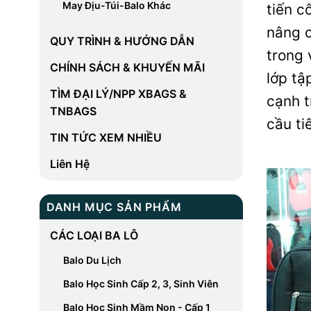
May Địu-Túi-Balo Khác
tiến c
nâng c
QUY TRÌNH & HƯỚNG DẪN
trong 
CHÍNH SÁCH & KHUYẾN MÃI
lớp tậ
TÌM ĐẠI LÝ/NPP XBAGS &
cạnh t
TNBAGS
cầu ti
TIN TỨC XEM NHIỀU
Liên Hệ
DANH MỤC SẢN PHẨM
CÁC LOẠI BA LÔ
Balo Du Lịch
Balo Học Sinh Cấp 2, 3, Sinh Viên
Balo Học Sinh Mầm Non - Cấp 1