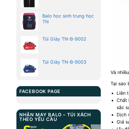
Balo học sinh trung học
TN
Túi Giày TN-B-9002
Túi Giày TN-B-9003
Và nhiều
Tại sao 
FACEBOOK PAGE
Liên 
Chất 
sắc 
Dịch 
NHẬN MAY BALO – TÚI XÁCH
THEO YÊU CẦU
Giá s
Ưu đã