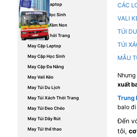
May Balo Laptop
CÁC L
May Balo Học Sinh
VALI 
May Balo Mầm Non
TÚI DU
May Balo Thời Trang
TÚI X
May Cặp Laptop
May Cặp Học Sinh
MẪU T
May Cặp Đa Năng
Nhưng 
May Vali Kéo
xuất b
May Túi Du Lịch
Trung
May Túi Xách Thời Trang
balo đi
May Túi Đeo Chéo
May Túi Dây Rút
Đến v
May Túi thể thao
tôi,
cơ