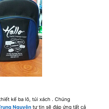
iết kế ba lô, túi xách . Chúng
 Trung Nguyên
tự tin sẽ đáp ứng tất cả