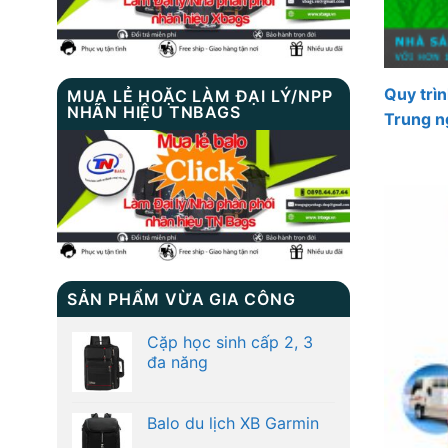
Quy trì
MUA LẺ HOẶC LÀM ĐẠI LÝ/NPP
NHÃN HIỆU TNBAGS
Trung 
SẢN PHẨM VỪA GIA CÔNG
Cặp học sinh cấp 2, 3
đa năng
Balo du lịch XB Garmin