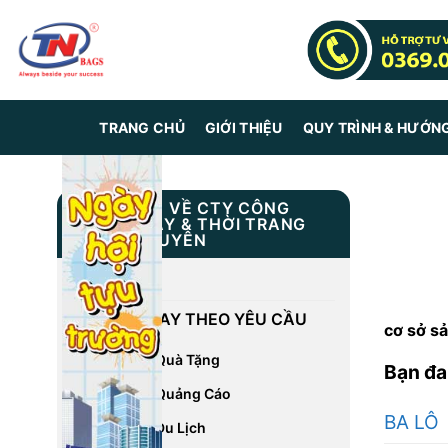
Skip
to
content
TRANG CHỦ
GIỚI THIỆU
QUY TRÌNH & HƯỚN
THÔNG TIN VỀ CTY CÔNG
NGHIỆP MAY & THỜI TRANG
TRUNG NGUYÊN
GIỚI THIỆU
DỊCH VỤ MAY THEO YÊU CẦU
cơ sở sả
May Balo Quà Tặng
Bạn đa
May Balo Quảng Cáo
BA LÔ
May Balo Du Lịch