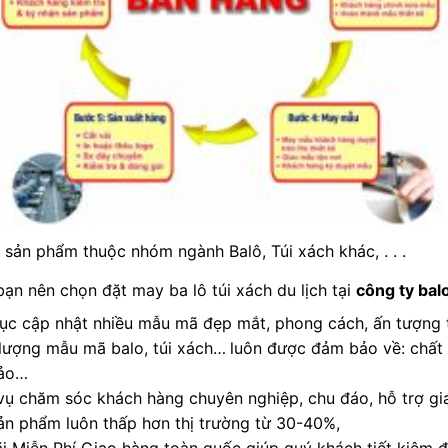
 sản phẩm thuộc nhóm ngành Balô, Túi xách khác, . . .
bạn nên chọn đặt may ba lô túi xách du lịch tại
công ty ba
tục cập nhật nhiều mẫu mã đẹp mắt, phong cách, ấn tượng t
lượng mẫu mã balo, túi xách…
luôn được đảm bảo về: chất 
sảo…
vụ chăm sóc khách hàng chuyên nghiệp, chu đáo, hỗ trợ g
ản phẩm luôn thấp hơn thị trường từ 30-40%,
i Miễn Phí Giao hàng toàn quốc giúp quý khách tiết kiệm đư