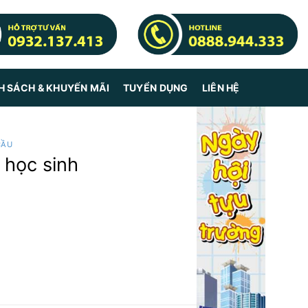
H SÁCH & KHUYẾN MÃI
TUYỂN DỤNG
LIÊN HỆ
CẦU
 học sinh