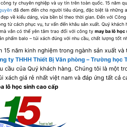
 công ty chuyên nghiệp và uy tín trên toàn quốc. 15 năm 
guyên
đã đem đến cho người tiêu dùng, đặc biệt là những 
đẹp về kiểu dáng, vừa bền bỉ theo thời gian. Đến với Công 
lòng từ cách phục vụ, tư vấn đến khâu sản xuất. Quý khách
mà vẫn có thể yên tâm trao đổi với công ty
may ba lô học 
n phẩm balo – túi xách đúng với nhu cầu, chất lượng tốt nh
n 15 năm kinh nghiệm trong ngành sản xuất và th
ng ty THHH Thiết Bị Văn phòng – Trường học
u cầu của Quý khách hàng. Chúng tôi là một t
úi xách
giá rẻ nhất việt nam và đáp ứng tất cả 
a lô học sinh cao cấp