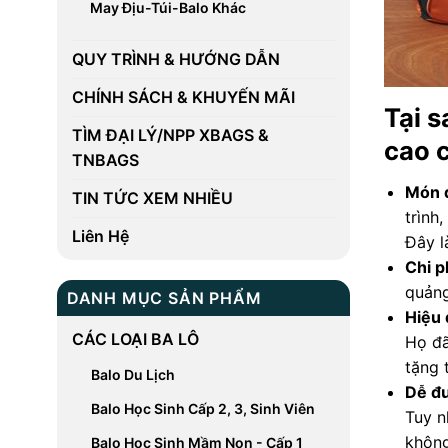
May Địu-Túi-Balo Khác
QUY TRÌNH & HƯỚNG DẪN
CHÍNH SÁCH & KHUYẾN MÃI
Tại s
TÌM ĐẠI LÝ/NPP XBAGS &
cao 
TNBAGS
Món 
TIN TỨC XEM NHIỀU
trình
Liên Hệ
Đây l
Chi p
quảng
DANH MỤC SẢN PHẨM
Hiệu 
CÁC LOẠI BA LÔ
Họ đã
tặng 
Balo Du Lịch
Dễ đ
Balo Học Sinh Cấp 2, 3, Sinh Viên
Tuy n
không
Balo Học Sinh Mầm Non - Cấp 1