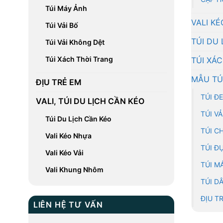
Túi Máy Ảnh
VALI KÉ
Túi Vải Bố
TÚI DU 
Túi Vải Không Dệt
Túi Xách Thời Trang
TÚI XÁ
MẪU TÚ
ĐỊU TRẺ EM
TÚI Đ
VALI, TÚI DU LỊCH CẦN KÉO
TÚI V
Túi Du Lịch Cần Kéo
TÚI C
Vali Kéo Nhựa
TÚI Đ
Vali Kéo Vải
TÚI M
Vali Khung Nhôm
TÚI D
ĐỊU T
LIÊN HỆ TƯ VẤN