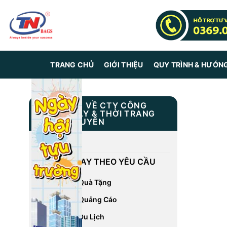
Skip
to
content
TRANG CHỦ
GIỚI THIỆU
QUY TRÌNH & HƯỚN
THÔNG TIN VỀ CTY CÔNG
NGHIỆP MAY & THỜI TRANG
TRUNG NGUYÊN
GIỚI THIỆU
DỊCH VỤ MAY THEO YÊU CẦU
May Balo Quà Tặng
May Balo Quảng Cáo
May Balo Du Lịch