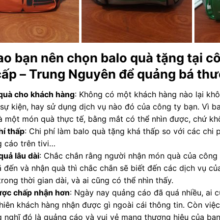
ao bạn nên chọn balo quà tặng tại cô
cấp
– Trung Nguyên để quảng bá thư
quà cho khách hàng
: Không có một khách hàng nào lại khô
, sự kiện, hay sử dụng dịch vụ nào đó của công ty bạn. Vì b
à một món quà thực tế, bằng mắt có thể nhìn được, chứ kh
hí thấp
: Chi phí làm balo quà tặng khá thấp so với các chi p
 cáo trên tivi…
quả lâu dài
: Chắc chắn rằng người nhận món quà của công t
 đến và nhận quà thì chắc chắn sẽ biết đến các dịch vụ c
trong thời gian dài, và ai cũng có thể nhìn thấy.
ược chấp nhận hơn
: Ngày nay quảng cáo đã quá nhiều, ai c
hiên khách hàng nhận được gì ngoài cái thông tin. Còn việ
 nghĩ đó là quảng cáo và vui vẻ mang thương hiệu của bạn