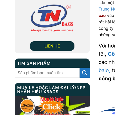
…là một
Trung N
cáo
vừa 
rất hài 
công ty 
những sả
Với hơ
LIÊN HỆ
tôi,
Cô
các nh
TÌM SẢN PHẨM
balo,
t
Tìm
kiếm:
công b
MUA LẺ HOẶC LÀM ĐẠI LÝ/NPP
NHÃN HIỆU XBAGS