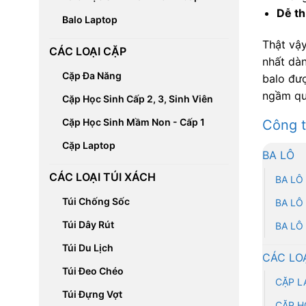
Dễ th
Balo Laptop
Thật vậy
CÁC LOẠI CẶP
nhất dà
Cặp Đa Năng
balo đượ
ngầm qu
Cặp Học Sinh Cấp 2, 3, Sinh Viên
Cặp Học Sinh Mầm Non - Cấp 1
Công 
Cặp Laptop
BA LÔ
CÁC LOẠI TÚI XÁCH
BA LÔ
Túi Chống Sốc
BA LÔ
Túi Dây Rút
BA LÔ
Túi Du Lịch
CÁC LO
Túi Đeo Chéo
CẶP L
Túi Đựng Vợt
CẶP H