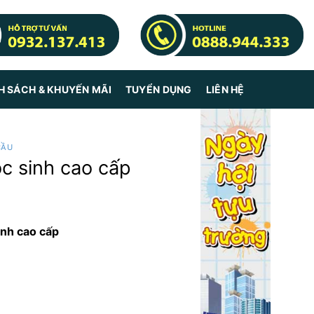
H SÁCH & KHUYẾN MÃI
TUYỂN DỤNG
LIÊN HỆ
CẦU
ọc sinh cao cấp
inh cao cấp