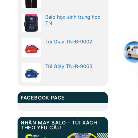
Balo học sinh trung học
TN
Túi Giày TN-B-9002
Túi Giày TN-B-9003
FACEBOOK PAGE
NHẬN MAY BALO – TÚI XÁCH
THEO YÊU CẦU