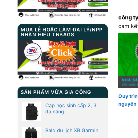
công ty
cam kết
MUA LẺ HOẶC LÀM ĐẠI LÝ/NPP
NHÃN HIỆU TNBAGS
SẢN PHẨM VỪA GIA CÔNG
Quy trì
nguyên
Cặp học sinh cấp 2, 3
đa năng
Balo du lịch XB Garmin