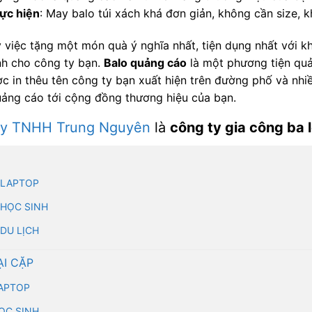
ực hiện
: May balo túi xách khá đơn giản, không cần size,
 việc tặng một món quà ý nghĩa nhất, tiện dụng nhất với k
nh cho công ty bạn.
Balo quảng cáo
là một phương tiện quả
c in thêu tên công ty bạn xuất hiện trên đường phố và nhi
ảng cáo tới cộng đồng thương hiệu của bạn.
ty TNHH Trung Nguyên
là
công ty gia công ba 
 LAPTOP
 HỌC SINH
 DU LỊCH
ẠI CẶP
APTOP
ỌC SINH