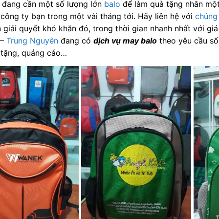
 đang cần một số lượng lớn
balo
để làm quà tặng nhân một 
công ty bạn trong một vài tháng tới. Hãy liên hệ với
chúng 
 giải quyết khó khăn đó, trong thời gian nhanh nhất với giá
–
Trung Nguyên
đang có
dịch vụ may balo
theo yêu cầu số
 tặng, quảng cáo…