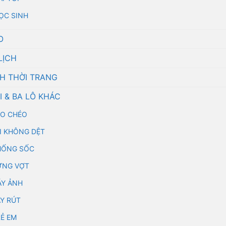
ỌC SINH
O
LỊCH
CH THỜI TRANG
I & BA LÔ KHÁC
EO CHÉO
ẢI KHÔNG DỆT
HỐNG SỐC
ỰNG VỢT
ÁY ẢNH
ÂY RÚT
RẺ EM