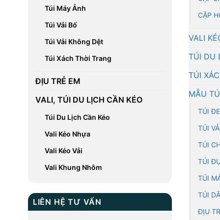
Túi Máy Ảnh
CẶP H
Túi Vải Bố
VALI KÉ
Túi Vải Không Dệt
TÚI DU 
Túi Xách Thời Trang
TÚI XÁ
ĐỊU TRẺ EM
MẪU TÚ
VALI, TÚI DU LỊCH CẦN KÉO
TÚI Đ
Túi Du Lịch Cần Kéo
TÚI V
Vali Kéo Nhựa
TÚI C
Vali Kéo Vải
TÚI Đ
Vali Khung Nhôm
TÚI M
TÚI D
LIÊN HỆ TƯ VẤN
ĐỊU T