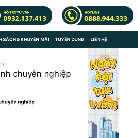
H SÁCH & KHUYẾN MÃI
TUYỂN DỤNG
LIÊN HỆ
CẦU
sinh chuyên nghiệp
h chuyên nghiệp