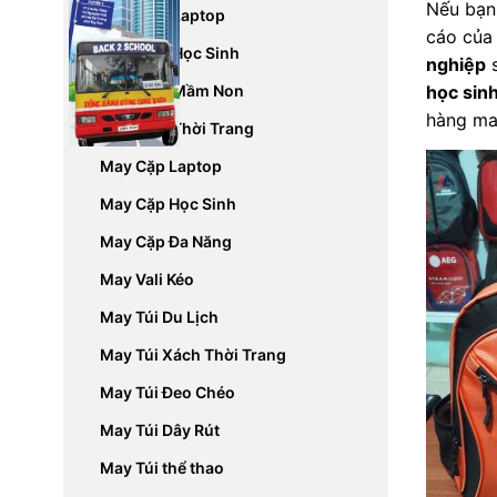
Nếu bạn
May Balo Laptop
cáo của 
May Balo Học Sinh
nghiệp
s
May Balo Mầm Non
học sin
hàng ma
May Balo Thời Trang
May Cặp Laptop
May Cặp Học Sinh
May Cặp Đa Năng
May Vali Kéo
May Túi Du Lịch
May Túi Xách Thời Trang
May Túi Đeo Chéo
May Túi Dây Rút
May Túi thể thao