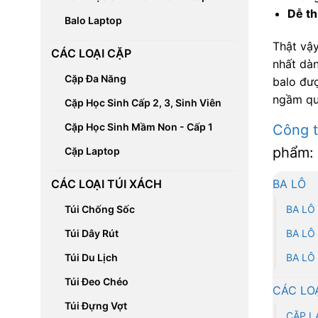
Dễ th
Balo Laptop
Thật vậy
CÁC LOẠI CẶP
nhất dà
Cặp Đa Năng
balo đượ
ngầm qu
Cặp Học Sinh Cấp 2, 3, Sinh Viên
Cặp Học Sinh Mầm Non - Cấp 1
Công 
phẩm:
Cặp Laptop
BA LÔ
CÁC LOẠI TÚI XÁCH
BA LÔ
Túi Chống Sốc
BA LÔ
Túi Dây Rút
BA LÔ
Túi Du Lịch
Túi Đeo Chéo
CÁC LO
Túi Đựng Vợt
CẶP L