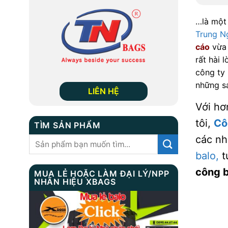
…là một
Trung N
cáo
vừa 
rất hài 
công ty 
những sả
LIÊN HỆ
Với hơ
tôi,
Cô
TÌM SẢN PHẨM
các nh
Tìm
kiếm:
balo,
t
công b
MUA LẺ HOẶC LÀM ĐẠI LÝ/NPP
NHÃN HIỆU XBAGS