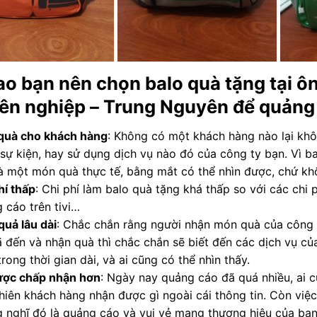
ao bạn nên chọn balo quà tặng tại ôn
ên nghiệp
– Trung Nguyên để quảng
quà cho khách hàng
: Không có một khách hàng nào lại khô
, sự kiện, hay sử dụng dịch vụ nào đó của công ty bạn. Vì b
à một món quà thực tế, bằng mắt có thể nhìn được, chứ kh
hí thấp
: Chi phí làm balo quà tặng khá thấp so với các chi p
 cáo trên tivi…
quả lâu dài
: Chắc chắn rằng người nhận món quà của công t
 đến và nhận quà thì chắc chắn sẽ biết đến các dịch vụ c
trong thời gian dài, và ai cũng có thể nhìn thấy.
ược chấp nhận hơn
: Ngày nay quảng cáo đã quá nhiều, ai c
hiên khách hàng nhận được gì ngoài cái thông tin. Còn việ
 nghĩ đó là quảng cáo và vui vẻ mang thương hiệu của bạn