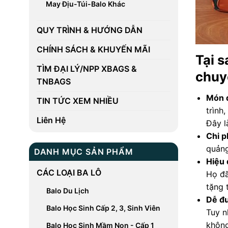
May Địu-Túi-Balo Khác
QUY TRÌNH & HƯỚNG DẪN
CHÍNH SÁCH & KHUYẾN MÃI
Tại s
TÌM ĐẠI LÝ/NPP XBAGS &
chuy
TNBAGS
Món 
TIN TỨC XEM NHIỀU
trình
Liên Hệ
Đây l
Chi p
quảng
DANH MỤC SẢN PHẨM
Hiệu 
CÁC LOẠI BA LÔ
Họ đã
tặng 
Balo Du Lịch
Dễ đ
Balo Học Sinh Cấp 2, 3, Sinh Viên
Tuy n
không
Balo Học Sinh Mầm Non - Cấp 1