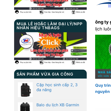
ông ty 
MUA LẺ HOẶC LÀM ĐẠI LÝ/NPP
NHÃN HIỆU TNBAGS
lịch lu
SẢN PHẨM VỪA GIA CÔNG
Cặp học sinh cấp 2, 3
Quy trì
đa năng
nguyên
Balo du lịch XB Garmin