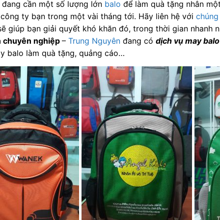
 đang cần một số lượng lớn
balo
để làm quà tặng nhân một 
công ty bạn trong một vài tháng tới. Hãy liên hệ với
chúng 
ẽ giúp bạn giải quyết khó khăn đó, trong thời gian nhanh n
h chuyên nghiệp
–
Trung Nguyên
đang có
dịch vụ may balo
y balo làm quà tặng, quảng cáo…