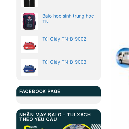
Balo học sinh trung học
TN
Túi Giày TN-B-9002
Túi Giày TN-B-9003
FACEBOOK PAGE
NHẬN MAY BALO – TÚI XÁCH
THEO YÊU CẦU