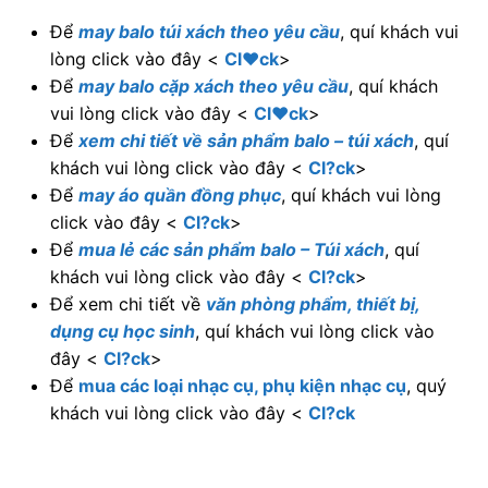
Để
may balo túi xách theo yêu cầu
, quí khách vui
lòng click vào đây <
Cl♥ck
>
Để
may balo cặp xách theo yêu cầu
, quí khách
vui lòng click vào đây <
Cl♥ck
>
Để
xem chi tiết về sản phẩm balo – túi xách
, quí
khách vui lòng click vào đây <
Cl?ck
>
Để
may áo quần đồng phục
, quí khách vui lòng
click vào đây <
Cl?ck
>
Để
mua lẻ các sản phẩm balo – Túi xách
, quí
khách vui lòng click vào đây <
Cl?ck
>
Để xem chi tiết về
văn phòng phẩm, thiết bị,
dụng cụ học sinh
, quí khách vui lòng click vào
đây <
Cl?ck
>
Để
mua các loại nhạc cụ, phụ kiện nhạc cụ
, quý
khách vui lòng click vào đây <
Cl?ck