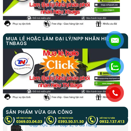
MUA LẺ HOẶC LÀM ĐẠI LÝ/NPP NHÃN HIỆU
TNBAGS
.
SẢN PHẨM VỪA GIA CÔNG
Cặp học sinh cấp 2, 3 đa năng