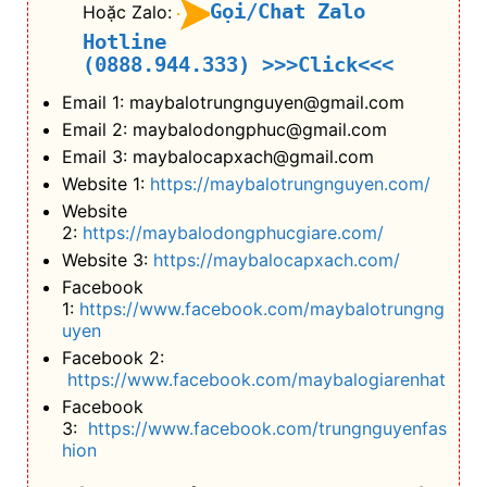
Gọi/Chat Zalo
Hoặc Zalo:
Hotline
(0888.944.333)
>>>Click<<<
Email 1: maybalotrungnguyen@gmail.com
Email 2: maybalodongphuc@gmail.com
Email 3: maybalocapxach@gmail.com
Website 1:
https://maybalotrungnguyen.com/
Website
2:
https://maybalodongphucgiare.com/
Website 3:
https://maybalocapxach.com/
Facebook
1:
https://www.facebook.com/maybalotrungng
uyen
Facebook 2:
https://www.facebook.com/maybalogiarenhat
Facebook
3:
https://www.facebook.com/trungnguyenfas
hion