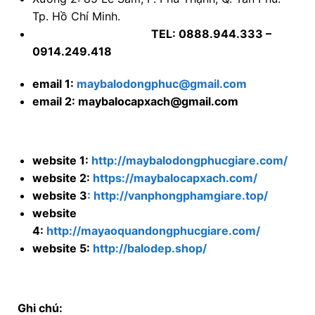
Tp. Hồ Chí Minh.
TEL: 0888.944.333 –
0914.249.418
email 1:
maybalodongphuc@gmail.com
email 2: maybalocapxach@gmail.com
website 1:
http://maybalodongphucgiare.com/
website 2:
https://maybalocapxach.com/
website 3
: http://vanphongphamgiare.top/
website
4:
http://mayaoquandongphucgiare.com/
website 5:
http://balodep.shop/
Ghi chú: