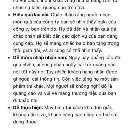
so với các chi phí khác ví dụ như là băng rôn, tổ
chức sự kiện, quảng cáo trên tivi…
Hiệu quả lâu dài
: Chắc chắn rằng người nhận
món quà của công ty bạn sẽ nhìn thấy balo của
công ty bạn trên đó. Họ đã đến và nhận quà thì
chắc chắn sẽ biết đến các dịch vụ của bạn đang
cung cấp. Họ sẽ mang chiếc balo bạn tặng trong
thời gian dài, và ai cũng có thể nhìn thấy.
Dễ được chấp nhận hơn
: Ngày nay quảng cáo đã
quá nhiều, ai cũng chán ngấy cái trò quảng cáo
nói tốt này nọ. Tuy nhiên khách hàng nhận được
gì ngoài cái thông tin. Còn việc tặng họ một sản
phẩm thì khác. Mọi người sẽ không nghĩ đó là
quảng cáo và vui vẻ mang thương hiệu của bạn
đi khắp nơi.
Dễ thực hiện
: May balo túi xách khá đơn giản,
không cần size, khách hàng nào cũng có thể sử
dụng được.