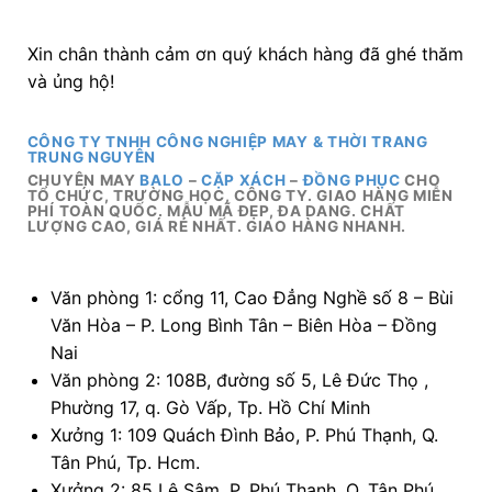
Xin chân thành cảm ơn quý khách hàng đã ghé thăm
và ủng hộ!
CÔNG TY TNHH CÔNG NGHIỆP MAY & THỜI TRANG
TRUNG NGUYÊN
CHUYÊN MAY
BALO
–
CẶP XÁCH
–
ĐỒNG PHỤC
CHO
TỔ CHỨC, TRƯỜNG HỌC, CÔNG TY. GIAO HÀNG MIỄN
PHÍ TOÀN QUỐC. MẪU MÃ ĐẸP, ĐA DANG. CHẤT
LƯỢNG CAO, GIÁ RẺ NHẤT. GIAO HÀNG NHANH.
Văn phòng 1: cổng 11, Cao Đẳng Nghề số 8 – Bùi
Văn Hòa – P. Long Bình Tân – Biên Hòa – Đồng
Nai
Văn phòng 2: 108B, đường số 5, Lê Đức Thọ ,
Phường 17, q. Gò Vấp, Tp. Hồ Chí Minh
Xưởng 1: 109 Quách Đình Bảo, P. Phú Thạnh, Q.
Tân Phú, Tp. Hcm.
Xưởng 2: 85 Lê Sâm, P. Phú Thạnh, Q. Tân Phú.