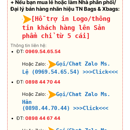
+ Nếu bạn mua lẻ hoặc làm Nhà phân phối/
Đại lý bán hàng nhãn hiệu TN Bags & Xbags:
[Hỗ trợ in Logo/thông
tin khách hàng lên Sản
phẩm chỉ từ 5 cái]
Thông tin liên hệ:
ĐT:
0969.54.65.54
Gọi/Chat Zalo Ms.
Hoặc Zalo:
Lệ (0969.54.65.54)
>>>Click<<<
ĐT:
0898 44 70 44
Gọi/Chat Zalo Ms.
Hoặc Zalo:
Hân
(0898.44.70.44)
>>>Click<<<
ĐT:
0898 44 67 44