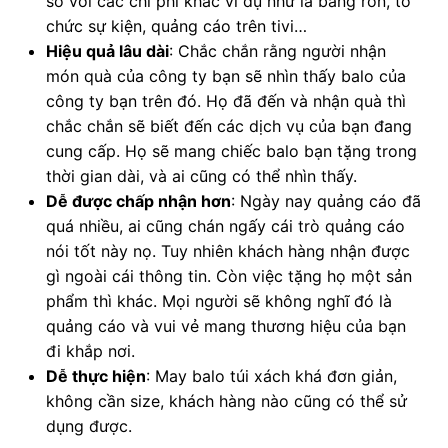
so với các chi phí khác ví dụ như là băng rôn, tổ
chức sự kiện, quảng cáo trên tivi…
Hiệu quả lâu dài
: Chắc chắn rằng người nhận
món quà của công ty bạn sẽ nhìn thấy balo của
công ty bạn trên đó. Họ đã đến và nhận quà thì
chắc chắn sẽ biết đến các dịch vụ của bạn đang
cung cấp. Họ sẽ mang chiếc balo bạn tặng trong
thời gian dài, và ai cũng có thể nhìn thấy.
Dễ được chấp nhận hơn
: Ngày nay quảng cáo đã
quá nhiều, ai cũng chán ngấy cái trò quảng cáo
nói tốt này nọ. Tuy nhiên khách hàng nhận được
gì ngoài cái thông tin. Còn việc tặng họ một sản
phẩm thì khác. Mọi người sẽ không nghĩ đó là
quảng cáo và vui vẻ mang thương hiệu của bạn
đi khắp nơi.
Dễ thực hiện
: May balo túi xách khá đơn giản,
không cần size, khách hàng nào cũng có thể sử
dụng được.