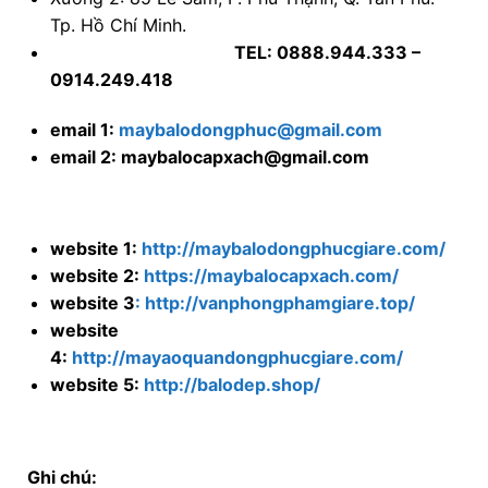
Tp. Hồ Chí Minh.
TEL: 0888.944.333 –
0914.249.418
email 1:
maybalodongphuc@gmail.com
email 2: maybalocapxach@gmail.com
website 1:
http://maybalodongphucgiare.com/
website 2:
https://maybalocapxach.com/
website 3
: http://vanphongphamgiare.top/
website
4:
http://mayaoquandongphucgiare.com/
website 5:
http://balodep.shop/
Ghi chú: