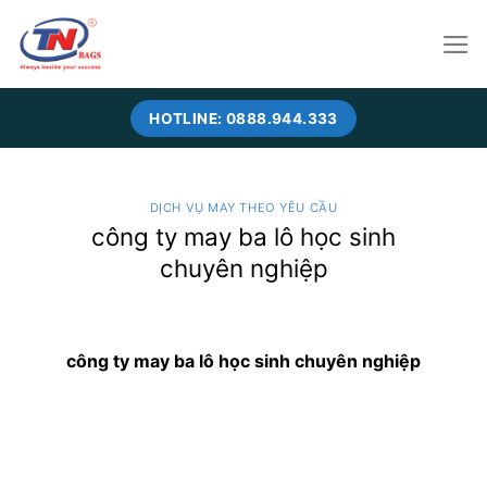
Skip
to
content
HOTLINE: 0888.944.333
DỊCH VỤ MAY THEO YÊU CẦU
công ty may ba lô học sinh
chuyên nghiệp
công ty may ba lô học sinh chuyên nghiệp