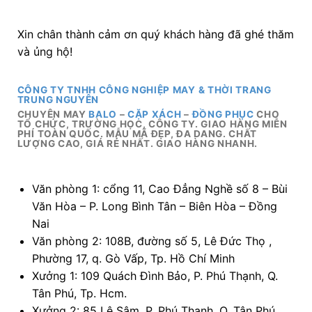
Xin chân thành cảm ơn quý khách hàng đã ghé thăm
và ủng hộ!
CÔNG TY TNHH CÔNG NGHIỆP MAY & THỜI TRANG
TRUNG NGUYÊN
CHUYÊN MAY
BALO
–
CẶP XÁCH
–
ĐỒNG PHỤC
CHO
TỔ CHỨC, TRƯỜNG HỌC, CÔNG TY. GIAO HÀNG MIỄN
PHÍ TOÀN QUỐC. MẪU MÃ ĐẸP, ĐA DANG. CHẤT
LƯỢNG CAO, GIÁ RẺ NHẤT. GIAO HÀNG NHANH.
Văn phòng 1: cổng 11, Cao Đẳng Nghề số 8 – Bùi
Văn Hòa – P. Long Bình Tân – Biên Hòa – Đồng
Nai
Văn phòng 2: 108B, đường số 5, Lê Đức Thọ ,
Phường 17, q. Gò Vấp, Tp. Hồ Chí Minh
Xưởng 1: 109 Quách Đình Bảo, P. Phú Thạnh, Q.
Tân Phú, Tp. Hcm.
Xưởng 2: 85 Lê Sâm, P. Phú Thạnh, Q. Tân Phú.