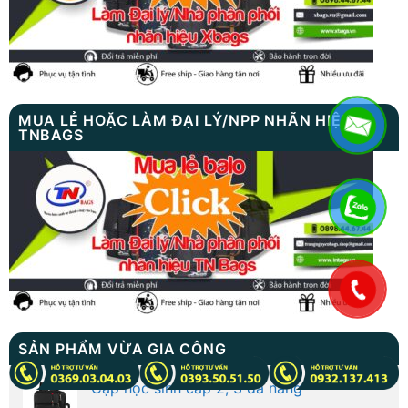
MUA LẺ HOẶC LÀM ĐẠI LÝ/NPP NHÃN HIỆU
TNBAGS
.
SẢN PHẨM VỪA GIA CÔNG
Cặp học sinh cấp 2, 3 đa năng