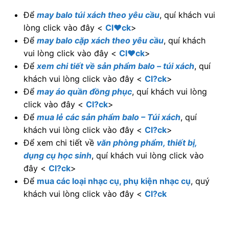
Để
may balo túi xách theo yêu cầu
, quí khách vui
lòng click vào đây <
Cl♥ck
>
Để
may balo cặp xách theo yêu cầu
, quí khách
vui lòng click vào đây <
Cl♥ck
>
Để
xem chi tiết về sản phẩm balo – túi xách
, quí
khách vui lòng click vào đây <
Cl?ck
>
Để
may áo quần đồng phục
, quí khách vui lòng
click vào đây <
Cl?ck
>
Để
mua lẻ các sản phẩm balo – Túi xách
, quí
khách vui lòng click vào đây <
Cl?ck
>
Để xem chi tiết về
văn phòng phẩm, thiết bị,
dụng cụ học sinh
, quí khách vui lòng click vào
đây <
Cl?ck
>
Để
mua các loại nhạc cụ, phụ kiện nhạc cụ
, quý
khách vui lòng click vào đây <
Cl?ck