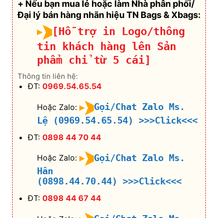
+ Nếu bạn mua lẻ hoặc làm Nhà phân phối/
Đại lý bán hàng nhãn hiệu TN Bags & Xbags:
[Hỗ trợ in Logo/thông
tin khách hàng lên Sản
phẩm chỉ từ 5 cái]
Thông tin liên hệ:
ĐT:
0969.54.65.54
Gọi/Chat Zalo Ms.
Hoặc Zalo:
Lệ (0969.54.65.54)
>>>Click<<<
ĐT:
0898 44 70 44
Gọi/Chat Zalo Ms.
Hoặc Zalo:
Hân
(0898.44.70.44)
>>>Click<<<
ĐT:
0898 44 67 44