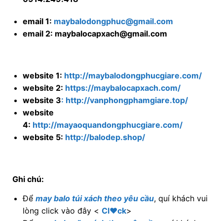
website 3
: http://vanphongphamgiare.top/
website
4:
http://mayaoquandongphucgiare.com/
website 5:
http://balodep.shop/
Ghi chú:
Để
may balo túi xách theo yêu cầu
, quí khách vui
lòng click vào đây <
Cl♥ck
>
Để
may balo cặp xách theo yêu cầu
, quí khách
vui lòng click vào đây <
Cl♥ck
>
Để
xem chi tiết về sản phẩm balo – túi xách
, quí
khách vui lòng click vào đây <
Cl?ck
>
Để
may áo quần đồng phục
, quí khách vui lòng
click vào đây <
Cl?ck
>
Để
mua lẻ các sản phẩm balo – Túi xách
, quí
khách vui lòng click vào đây <
Cl?ck
>