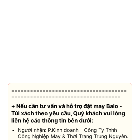
=====================================
===================================
+ Nếu cần tư vấn và hỗ trợ
đặt may Balo -
Túi xách theo yêu cầu
, Quý khách vui lòng
liên hệ các thông tin bên dưới:
Người nhận: P.Kinh doanh – Công Ty Tnhh
Công Nghiệp May & Thời Trang Trung Nguyên.
ĐT:
0932.13.74.13
Goi/Chat Zalo Ms.
Hoặc
Nhi (0932.13.74.13)
>>>Click<<<
ĐT:
0369 03 04 03