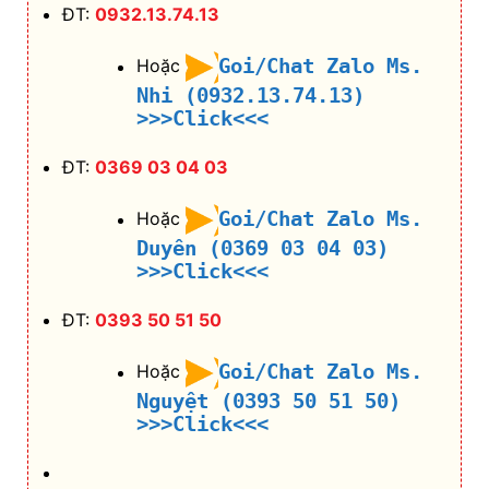
Goi/Chat Zalo Ms.
Hoặc
Duyên (0369 03 04 03)
>>>Click<<<
ĐT:
0393 50 51 50
Goi/Chat Zalo Ms.
Hoặc
Nguyệt (0393 50 51 50)
>>>Click<<<
Hotline:
0888 944 333
Gọi/Chat Zalo
Hoặc Zalo:
Hotline
(0888.944.333)
>>>Click<<<
Email 1: maybalotrungnguyen@gmail.com
Email 2: maybalodongphuc@gmail.com