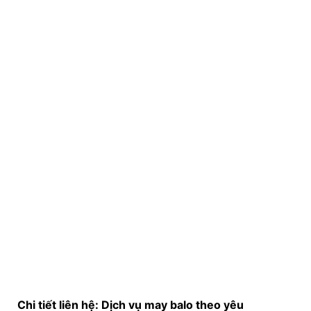
Chi tiết liên hệ: Dịch vụ may balo theo yêu
cầu
Trung Nguyên
Liên hệ Chúng tôi để trải nghiệm dịch vụ
May – In –
Thêu
Balo
–
cặp xách
–
Đồng phục
trọn gói và hoàn
hảo
đến từng chi tiết.
Hotline: 0888.944.333 –
0914.249.418