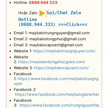
Email 3: maybalocapxach@gmail.com
Website 1:
https://maybalotrungnguyen.com/
Website
2:
https://maybalodongphucgiare.com/
Website 3:
https://maybalocapxach.com/
Facebook
1:
https://www.facebook.com/maybalotrungng
uyen
Facebook 2:
https://www.facebook.com/maybalogiarenhat
Facebook
3:
https://www.facebook.com/trungnguyenfas
hion
+ Nếu bạn mua lẻ hoặc làm Nhà phân phối/
Đại lý bán hàng nhãn hiệu TN Bags & Xbags:
[Hỗ trợ in Logo/thông
tin khách hàng lên Sản
phẩm chỉ từ 5 cái]