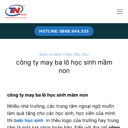
Skip
to
content
HOTLINE: 0888.944.333
DỊCH VỤ MAY THEO YÊU CẦU
công ty may ba lô học sinh mầm
non
công ty may ba lô học sinh mầm non
Nhiều nhà trường, các trung tâm ngoại ngữ muốn
làm quà tặng cho các học sinh, học viên của mình
thì
balo học sinh
in thêu logo của trường hay trung
tâm là một lựa chọn hoàn hảo. Đến với địa chỉ
công