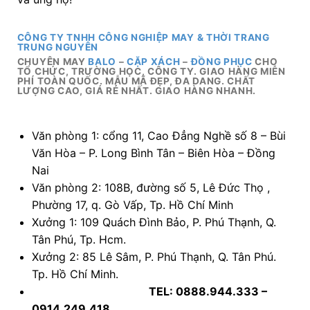
Văn phòng 1: cổng 11, Cao Đẳng Nghề số 8 – Bùi
Văn Hòa – P. Long Bình Tân – Biên Hòa – Đồng
Nai
Văn phòng 2: 108B, đường số 5, Lê Đức Thọ ,
Phường 17, q. Gò Vấp, Tp. Hồ Chí Minh
Xưởng 1: 109 Quách Đình Bảo, P. Phú Thạnh, Q.
Tân Phú, Tp. Hcm.
Xưởng 2: 85 Lê Sâm, P. Phú Thạnh, Q. Tân Phú.
Tp. Hồ Chí Minh.
TEL: 0888.944.333 –
0914.249.418
email 1:
maybalodongphuc@gmail.com
email 2: maybalocapxach@gmail.com
website 1:
http://maybalodongphucgiare.com/
website 2:
https://maybalocapxach.com/