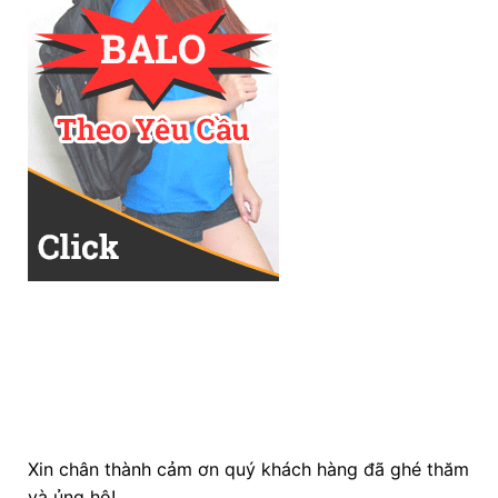
Xin chân thành cảm ơn quý khách hàng đã ghé thăm
và ủng hộ!
CÔNG TY TNHH CÔNG NGHIỆP MAY & THỜI TRANG
TRUNG NGUYÊN
CHUYÊN MAY
BALO
–
CẶP XÁCH
–
ĐỒNG PHỤC
CHO
TỔ CHỨC, TRƯỜNG HỌC, CÔNG TY. GIAO HÀNG MIỄN
PHÍ TOÀN QUỐC. MẪU MÃ ĐẸP, ĐA DANG. CHẤT
LƯỢNG CAO, GIÁ RẺ NHẤT. GIAO HÀNG NHANH.