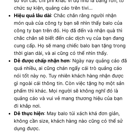
so với các chi phí khác ví dụ như là băng rôn, tổ
chức sự kiện, quảng cáo trên tivi…
Hiệu quả lâu dài
: Chắc chắn rằng người nhận
món quà của công ty bạn sẽ nhìn thấy balo của
công ty bạn trên đó. Họ đã đến và nhận quà thì
chắc chắn sẽ biết đến các dịch vụ của bạn đang
cung cấp. Họ sẽ mang chiếc balo bạn tặng trong
thời gian dài, và ai cũng có thể nhìn thấy.
Dễ được chấp nhận hơn
: Ngày nay quảng cáo đã
quá nhiều, ai cũng chán ngấy cái trò quảng cáo
nói tốt này nọ. Tuy nhiên khách hàng nhận được
gì ngoài cái thông tin. Còn việc tặng họ một sản
phẩm thì khác. Mọi người sẽ không nghĩ đó là
quảng cáo và vui vẻ mang thương hiệu của bạn
đi khắp nơi.
Dễ thực hiện
: May balo túi xách khá đơn giản,
không cần size, khách hàng nào cũng có thể sử
dụng được.