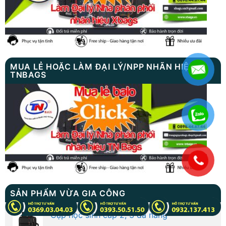
MUA LẺ HOẶC LÀM ĐẠI LÝ/NPP NHÃN HIỆU
TNBAGS
.
SẢN PHẨM VỪA GIA CÔNG
Cặp học sinh cấp 2, 3 đa năng