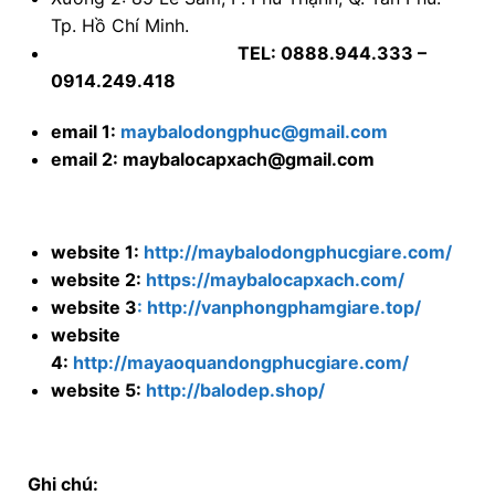
Tp. Hồ Chí Minh.
TEL: 0888.944.333 –
0914.249.418
email 1:
maybalodongphuc@gmail.com
email 2: maybalocapxach@gmail.com
website 1:
http://maybalodongphucgiare.com/
website 2:
https://maybalocapxach.com/
website 3
: http://vanphongphamgiare.top/
website
4:
http://mayaoquandongphucgiare.com/
website 5:
http://balodep.shop/
Ghi chú: