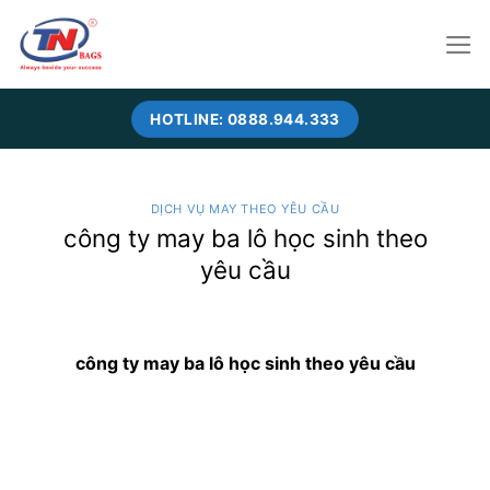
Skip
to
content
HOTLINE: 0888.944.333
DỊCH VỤ MAY THEO YÊU CẦU
công ty may ba lô học sinh theo
yêu cầu
công ty may ba lô học sinh theo yêu cầu