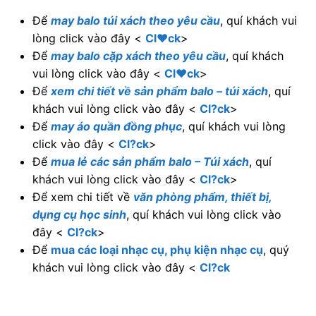
Để
may balo túi xách theo yêu cầu
, quí khách vui
lòng click vào đây <
Cl♥ck
>
Để
may balo cặp xách theo yêu cầu
, quí khách
vui lòng click vào đây <
Cl♥ck
>
Để
xem chi tiết về sản phẩm balo – túi xách
, quí
khách vui lòng click vào đây <
Cl?ck
>
Để
may áo quần đồng phục
, quí khách vui lòng
click vào đây <
Cl?ck
>
Để
mua lẻ các sản phẩm balo – Túi xách
, quí
khách vui lòng click vào đây <
Cl?ck
>
Để xem chi tiết về
văn phòng phẩm, thiết bị,
dụng cụ học sinh
, quí khách vui lòng click vào
đây <
Cl?ck
>
Để
mua các loại nhạc cụ, phụ kiện nhạc cụ
, quý
khách vui lòng click vào đây <
Cl?ck