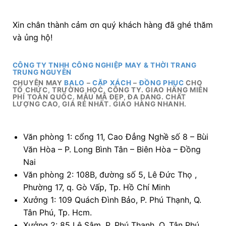
Xin chân thành cảm ơn quý khách hàng đã ghé thăm
và ủng hộ!
CÔNG TY TNHH CÔNG NGHIỆP MAY & THỜI TRANG
TRUNG NGUYÊN
CHUYÊN MAY
BALO
–
CẶP XÁCH
–
ĐỒNG PHỤC
CHO
TỔ CHỨC, TRƯỜNG HỌC, CÔNG TY. GIAO HÀNG MIỄN
PHÍ TOÀN QUỐC. MẪU MÃ ĐẸP, ĐA DANG. CHẤT
LƯỢNG CAO, GIÁ RẺ NHẤT. GIAO HÀNG NHANH.
Văn phòng 1: cổng 11, Cao Đẳng Nghề số 8 – Bùi
Văn Hòa – P. Long Bình Tân – Biên Hòa – Đồng
Nai
Văn phòng 2: 108B, đường số 5, Lê Đức Thọ ,
Phường 17, q. Gò Vấp, Tp. Hồ Chí Minh
Xưởng 1: 109 Quách Đình Bảo, P. Phú Thạnh, Q.
Tân Phú, Tp. Hcm.
Xưởng 2: 85 Lê Sâm, P. Phú Thạnh, Q. Tân Phú.