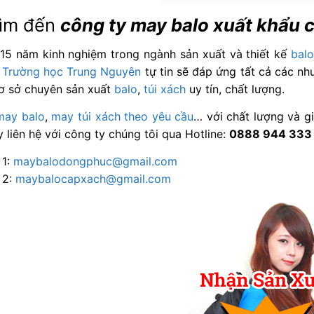
tìm đến
công ty may balo xuất khẩu 
 15 năm kinh nghiệm trong ngành sản xuất và thiết kế
balo
 Trường học Trung Nguyên
tự tin sẽ đáp ứng tất cả các nh
ơ sở chuyên sản xuất
balo
,
túi xách
uy tín, chất lượng.
may balo
,
may túi xách
theo yêu cầu
… với chất lượng và g
 liên hệ với công ty chúng tôi qua Hotline:
0888 944 333
 1:
maybalodongphuc@gmail.com
 2:
maybalocapxach@gmail.com