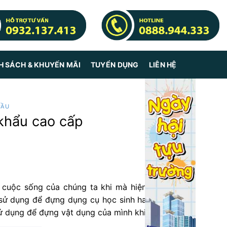
H SÁCH & KHUYẾN MÃI
TUYỂN DỤNG
LIÊN HỆ
CẦU
 khẩu cao cấp
cuộc sống của chúng ta khi mà hiện nay có rất
ử dụng để đựng dụng cụ học sinh hay được các
ử dụng để đựng vật dụng của mình khi ra ngoài.