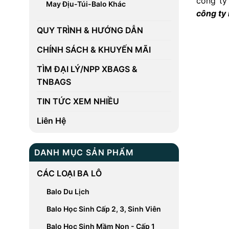
công ty
May Địu-Túi-Balo Khác
công ty
QUY TRÌNH & HƯỚNG DẪN
CHÍNH SÁCH & KHUYẾN MÃI
TÌM ĐẠI LÝ/NPP XBAGS &
TNBAGS
TIN TỨC XEM NHIỀU
Liên Hệ
DANH MỤC SẢN PHẨM
CÁC LOẠI BA LÔ
Balo Du Lịch
Balo Học Sinh Cấp 2, 3, Sinh Viên
Balo Học Sinh Mầm Non - Cấp 1