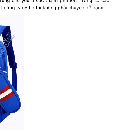
trung chủ yếu ở các thành phố lớn. Trong số các
công ty uy tín thì không phải chuyện dễ dàng.