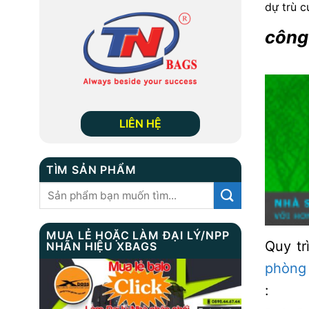
dự trù c
công
LIÊN HỆ
TÌM SẢN PHẨM
Tìm
kiếm:
MUA LẺ HOẶC LÀM ĐẠI LÝ/NPP
Quy tr
NHÃN HIỆU XBAGS
phòng
: