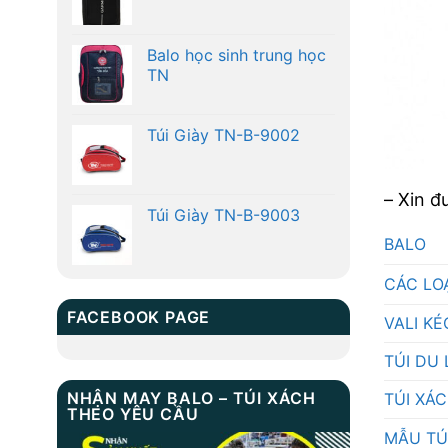
Balo học sinh trung học
TN
Túi Giày TN-B-9002
– Xin đ
Túi Giày TN-B-9003
BALO
CÁC LO
FACEBOOK PAGE
VALI KÉ
TÚI DU 
NHẬN MAY BALO – TÚI XÁCH
TÚI XÁ
THEO YÊU CẦU
MẪU TÚ