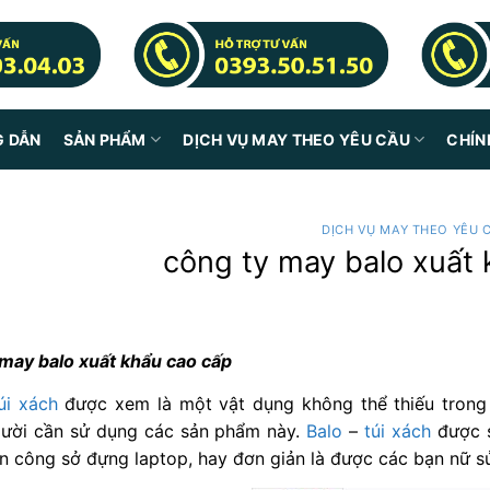
G DẪN
SẢN PHẨM
DỊCH VỤ MAY THEO YÊU CẦU
CHÍN
DỊCH VỤ MAY THEO YÊU 
công ty may balo xuất
 may balo xuất khẩu cao cấp
úi xách
được xem là một vật dụng không thể thiếu trong 
gười cần sử dụng các sản phẩm này.
Balo
–
túi xách
được s
n công sở đựng laptop, hay đơn giản là được các bạn nữ s