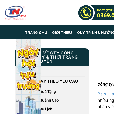
Skip
to
content
TRANG CHỦ
GIỚI THIỆU
QUY TRÌNH & HƯỚN
THÔNG TIN VỀ CTY CÔNG
NGHIỆP MAY & THỜI TRANG
TRUNG NGUYÊN
GIỚI THIỆU
DỊCH VỤ MAY THEO YÊU CẦU
công ty
May Balo Quà Tặng
Balo
–
t
nhiều n
May Balo Quảng Cáo
nhân viê
May Balo Du Lịch