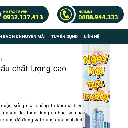
H SÁCH & KHUYẾN MÃI
TUYỂN DỤNG
LIÊN HỆ
CẦU
hẩu chất lượng cao
cuộc sống của chúng ta khi mà hiện nay có rất
ử dụng để đựng dụng cụ học sinh hay được các
ử dụng để đựng vật dụng của mình khi ra ngoài.