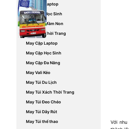
May Balo Laptop
May Balo Học Sinh
May Balo Mầm Non
May Balo Thời Trang
May Cặp Laptop
May Cặp Học Sinh
May Cặp Đa Năng
May Vali Kéo
May Túi Du Lịch
May Túi Xách Thời Trang
May Túi Đeo Chéo
May Túi Dây Rút
May Túi thể thao
Với nhu