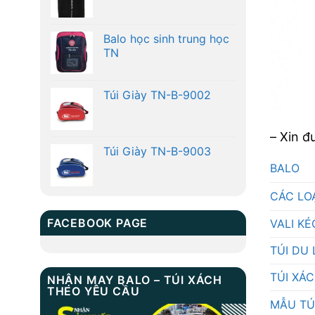
Balo học sinh trung học
TN
Túi Giày TN-B-9002
– Xin đ
Túi Giày TN-B-9003
BALO
CÁC LO
FACEBOOK PAGE
VALI KÉ
TÚI DU 
TÚI XÁ
NHẬN MAY BALO – TÚI XÁCH
THEO YÊU CẦU
MẪU TÚ