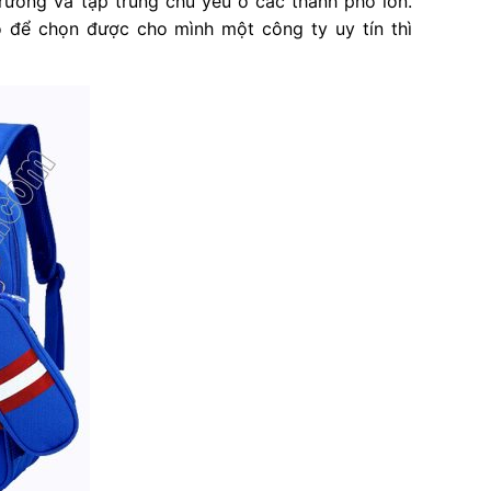
trường và tập trung chủ yếu ở các thành phố lớn.
 để chọn được cho mình một công ty uy tín thì