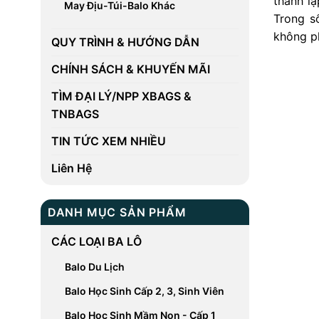
thành l
May Địu-Túi-Balo Khác
Trong 
không p
QUY TRÌNH & HƯỚNG DẪN
CHÍNH SÁCH & KHUYẾN MÃI
TÌM ĐẠI LÝ/NPP XBAGS &
TNBAGS
TIN TỨC XEM NHIỀU
Liên Hệ
DANH MỤC SẢN PHẨM
CÁC LOẠI BA LÔ
Balo Du Lịch
Balo Học Sinh Cấp 2, 3, Sinh Viên
Balo Học Sinh Mầm Non - Cấp 1