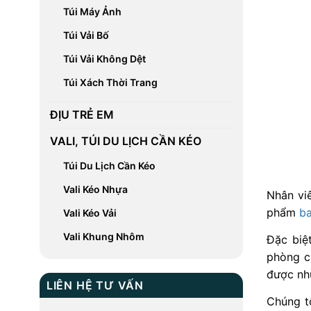
Túi Máy Ảnh
Túi Vải Bố
Túi Vải Không Dệt
Túi Xách Thời Trang
ĐỊU TRẺ EM
VALI, TÚI DU LỊCH CẦN KÉO
Túi Du Lịch Cần Kéo
Vali Kéo Nhựa
Nhân viê
phẩm
ba
Vali Kéo Vải
Vali Khung Nhôm
Đặc biệ
phòng c
được n
LIÊN HỆ TƯ VẤN
Chúng t