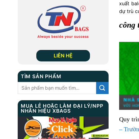
xuất bal
dự trù c
công 
LIÊN HỆ
TÌM SẢN PHẨM
Tìm
kiếm:
MUA LẺ HOẶC LÀM ĐẠI LÝ/NPP
NHÃN HIỆU XBAGS
Quy trì
– Trườn