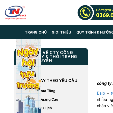
Skip
to
content
TRANG CHỦ
GIỚI THIỆU
QUY TRÌNH & HƯỚN
THÔNG TIN VỀ CTY CÔNG
NGHIỆP MAY & THỜI TRANG
TRUNG NGUYÊN
GIỚI THIỆU
DỊCH VỤ MAY THEO YÊU CẦU
công ty
May Balo Quà Tặng
Balo
–
t
nhiều n
May Balo Quảng Cáo
nhân viê
May Balo Du Lịch