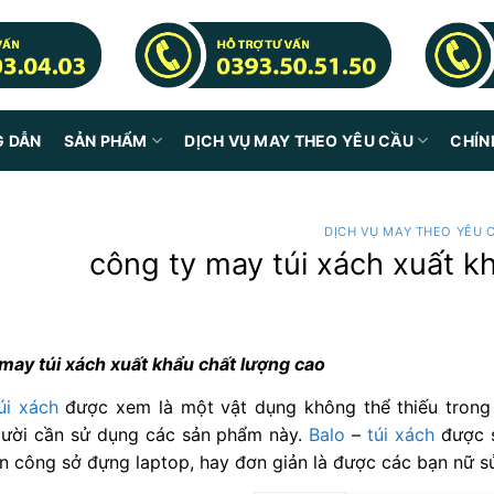
G DẪN
SẢN PHẨM
DỊCH VỤ MAY THEO YÊU CẦU
CHÍN
DỊCH VỤ MAY THEO YÊU 
công ty may túi xách xuất k
 may túi xách xuất khẩu chất lượng cao
úi xách
được xem là một vật dụng không thể thiếu trong 
gười cần sử dụng các sản phẩm này.
Balo
–
túi xách
được s
n công sở đựng laptop, hay đơn giản là được các bạn nữ s