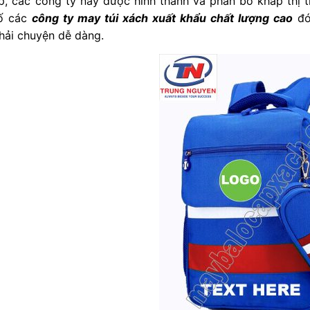
ập, các công ty này được hình thành và phân bố khắp thị 
số các
công ty may túi xách xuất khẩu chất lượng cao
đó
hải chuyện dễ dàng.