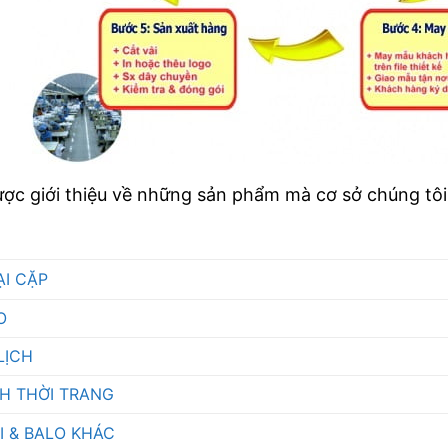
ược giới thiệu về những sản phẩm mà cơ sở chúng tô
ẠI CẶP
O
LỊCH
CH THỜI TRANG
I & BALO KHÁC