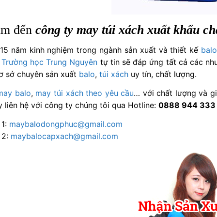
ìm đến
công ty may túi xách xuất khẩu ch
 15 năm kinh nghiệm trong ngành sản xuất và thiết kế
balo
 Trường học Trung Nguyên
tự tin sẽ đáp ứng tất cả các nh
ơ sở chuyên sản xuất
balo
,
túi xách
uy tín, chất lượng.
may balo
,
may túi xách
theo yêu cầu
… với chất lượng và g
 liên hệ với công ty chúng tôi qua Hotline:
0888 944 333
 1:
maybalodongphuc@gmail.com
 2:
maybalocapxach@gmail.com