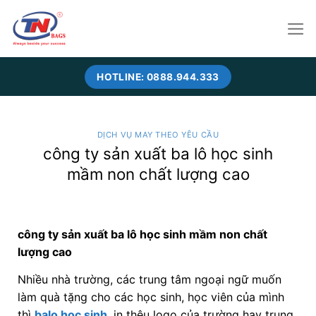
Skip
to
content
HOTLINE: 0888.944.333
DỊCH VỤ MAY THEO YÊU CẦU
công ty sản xuất ba lô học sinh
mầm non chất lượng cao
công ty sản xuất ba lô học sinh mầm non chất
lượng cao
Nhiều nhà trường, các trung tâm ngoại ngữ muốn
làm quà tặng cho các học sinh, học viên của mình
thì
balo học sinh
in thêu logo của trường hay trung