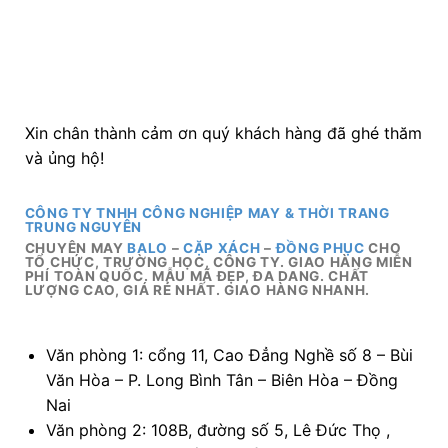
CÔNG TY TNHH CÔNG NGHIỆP MAY & THỜI TRANG
TRUNG NGUYÊN
CHUYÊN MAY
BALO
–
CẶP XÁCH
–
ĐỒNG PHỤC
CHO
TỔ CHỨC, TRƯỜNG HỌC, CÔNG TY. GIAO HÀNG MIỄN
PHÍ TOÀN QUỐC. MẪU MÃ ĐẸP, ĐA DANG. CHẤT
LƯỢNG CAO, GIÁ RẺ NHẤT. GIAO HÀNG NHANH.
Văn phòng 1: cổng 11, Cao Đẳng Nghề số 8 – Bùi
Văn Hòa – P. Long Bình Tân – Biên Hòa – Đồng
Nai
Văn phòng 2: 108B, đường số 5, Lê Đức Thọ ,
Phường 17, q. Gò Vấp, Tp. Hồ Chí Minh
Xưởng 1: 109 Quách Đình Bảo, P. Phú Thạnh, Q.
Tân Phú, Tp. Hcm.
Xưởng 2: 85 Lê Sâm, P. Phú Thạnh, Q. Tân Phú.
Tp. Hồ Chí Minh.
TEL: 0888.944.333 –
0914.249.418