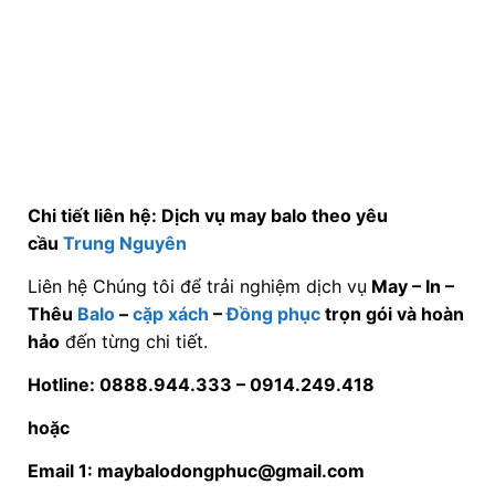
Chi tiết liên hệ: Dịch vụ may balo theo yêu
cầu
Trung Nguyên
Liên hệ Chúng tôi để trải nghiệm dịch vụ
May – In –
Thêu
Balo
–
cặp xách
–
Đồng phục
trọn gói và hoàn
hảo
đến từng chi tiết.
Hotline: 0888.944.333 –
0914.249.418
hoặc
Email 1: maybalodongphuc@gmail.com
Email 2: maybalocapxach@gmail.com để biết mức
giá cụ thể