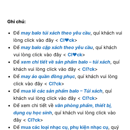
vui lòng click vào đây <
Cl♥ck
>
Để
xem chi tiết về sản phẩm balo – túi xách
, quí
khách vui lòng click vào đây <
Cl?ck
>
Để
may áo quần đồng phục
, quí khách vui lòng
click vào đây <
Cl?ck
>
Để
mua lẻ các sản phẩm balo – Túi xách
, quí
khách vui lòng click vào đây <
Cl?ck
>
Để xem chi tiết về
văn phòng phẩm, thiết bị,
dụng cụ học sinh
, quí khách vui lòng click vào
đây <
Cl?ck
>
Để
mua các loại nhạc cụ, phụ kiện nhạc cụ
, quý
khách vui lòng click vào đây <
Cl?ck