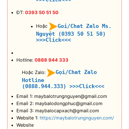
Hotline:
0888 944 333
Gọi/Chat Zalo
Hoặc Zalo:
Hotline
(0888.944.333)
>>>Click<<<
Email 1: maybalotrungnguyen@gmail.com
Email 2: maybalodongphuc@gmail.com
Email 3: maybalocapxach@gmail.com
Website 1:
https://maybalotrungnguyen.com/
Website
2:
https://maybalodongphucgiare.com/
Website 3:
https://maybalocapxach.com/
Facebook
1:
https://www.facebook.com/maybalotrungng
uyen
Facebook 2:
https://www.facebook.com/maybalogiarenhat
Facebook