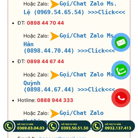
ĐT:
0898 44 67 44
Gọi/Chat Zalo Ms.
Hoặc Zalo:
Quỳnh
(0898.44.67.44)
>>>Click<<<
Hotline:
0888 944 333
Gọi/Chat Zalo
Hoặc Zalo:
Hotline
(0888.944.333)
>>>Click<<<
Email 1:
xbags.vn@gmail.com
Website:
https://xbags.vn/
.
Facebook
1:
https://www.facebook.com/Xbags.Vn.Offcial
/
Email: tnbags.vn@gmail.com
Website 1:
https://tnbags.vn/
Facebook