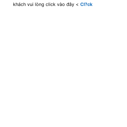
=====================================
===================================
+ Nếu cần tư vấn và hỗ trợ
đặt may Balo -
Túi xách theo yêu cầu
, Quý khách vui lòng
liên hệ các thông tin bên dưới:
Người nhận: P.Kinh doanh – Công Ty Tnhh