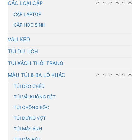
CÁC LOẠI CẶP
CẶP LAPTOP
CẶP HỌC SINH
VALI KÉO
TÚI DU LỊCH
TÚI XÁCH THỜI TRANG
MẪU TÚI & BA LÔ KHÁC
TÚI ĐEO CHÉO
TÚI VẢI KHÔNG DỆT
TÚI CHỐNG SỐC
TÚI ĐỰNG VỢT
TÚI MÁY ẢNH
TÚI DÂY RÚT