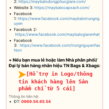
3:
https://www.facebook.com/trungnguyenfas
hion
+ Nếu bạn mua lẻ hoặc làm Nhà phân phối/
Đại lý bán hàng nhãn hiệu TN Bags & Xbags:
[Hỗ trợ in Logo/thông
tin khách hàng lên Sản
phẩm chỉ từ 5 cái]
Thông tin liên hệ:
ĐT:
0969.54.65.54
Gọi/Chat Zalo Ms.
Hoặc Zalo:
Lệ (0969.54.65.54)
>>>Click<<<
ĐT:
0898 44 70 44
Gọi/Chat Zalo Ms.
Hoặc Zalo:
Hân
(0898.44.70.44)
>>>Click<<<