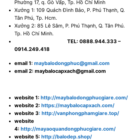
email 1:
maybalodongphuc@gmail.com
email 2: maybalocapxach@gmail.com
website 1:
http://maybalodongphucgiare.com/
website 2:
https://maybalocapxach.com/
website 3
: http://vanphongphamgiare.top/
website
4:
http://mayaoquandongphucgiare.com/
website 5:
http://balodep.shop/
Ghi chú:
Để
may balo túi xách theo yêu cầu
, quí khách vui
lòng click vào đây <
Cl♥ck
>
Để
may balo cặp xách theo yêu cầu
, quí khách