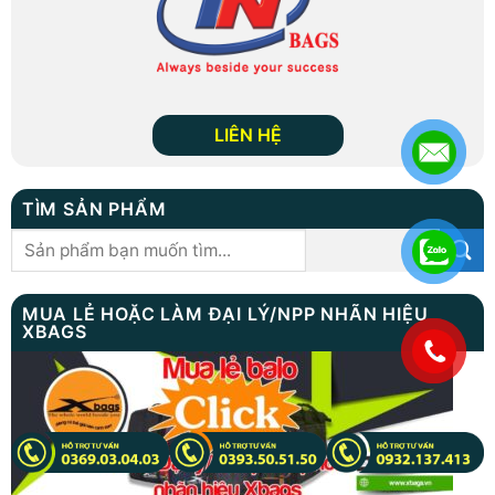
LIÊN HỆ
TÌM SẢN PHẨM
Tìm
kiếm:
MUA LẺ HOẶC LÀM ĐẠI LÝ/NPP NHÃN HIỆU
XBAGS
.