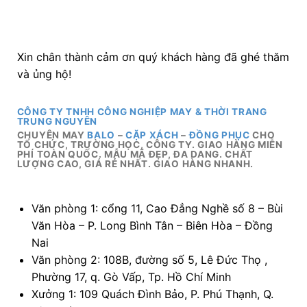
Xin chân thành cảm ơn quý khách hàng đã ghé thăm
và ủng hộ!
CÔNG TY TNHH CÔNG NGHIỆP MAY & THỜI TRANG
TRUNG NGUYÊN
CHUYÊN MAY
BALO
–
CẶP XÁCH
–
ĐỒNG PHỤC
CHO
TỔ CHỨC, TRƯỜNG HỌC, CÔNG TY. GIAO HÀNG MIỄN
PHÍ TOÀN QUỐC. MẪU MÃ ĐẸP, ĐA DANG. CHẤT
LƯỢNG CAO, GIÁ RẺ NHẤT. GIAO HÀNG NHANH.
Văn phòng 1: cổng 11, Cao Đẳng Nghề số 8 – Bùi
Văn Hòa – P. Long Bình Tân – Biên Hòa – Đồng
Nai
Văn phòng 2: 108B, đường số 5, Lê Đức Thọ ,
Phường 17, q. Gò Vấp, Tp. Hồ Chí Minh
Xưởng 1: 109 Quách Đình Bảo, P. Phú Thạnh, Q.