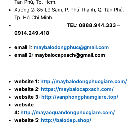
Tân Phú, Tp. Hcm.
Xưởng 2: 85 Lê Sâm, P. Phú Thạnh, Q. Tân Phú.
Tp. Hồ Chí Minh.
TEL: 0888.944.333 –
0914.249.418
email 1:
maybalodongphuc@gmail.com
email 2: maybalocapxach@gmail.com
website 1:
http://maybalodongphucgiare.com/
website 2:
https://maybalocapxach.com/
website 3
: http://vanphongphamgiare.top/
website
4:
http://mayaoquandongphucgiare.com/
website 5:
http://balodep.shop/