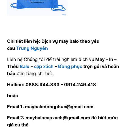
Chi tiết liên hệ: Dịch vụ may balo theo yêu
cầu
Trung Nguyên
Liên hệ Chúng tôi để trải nghiệm dịch vụ
May – In –
Thêu
Balo
–
cặp xách
–
Đồng phục
trọn gói và hoàn
hảo
đến từng chi tiết.
Hotline: 0888.944.333 –
0914.249.418
hoặc
Email 1: maybalodongphuc@gmail.com
Email 2: maybalocapxach@gmail.com để biết mức
giá cụ thể