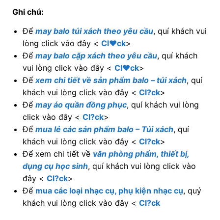
Ghi chú:
Để
may balo túi xách theo yêu cầu
, quí khách vui
lòng click vào đây <
Cl♥ck
>
Để
may balo cặp xách theo yêu cầu
, quí khách
vui lòng click vào đây <
Cl♥ck
>
Để
xem chi tiết về sản phẩm balo – túi xách
, quí
khách vui lòng click vào đây <
Cl?ck
>
Để
may áo quần đồng phục
, quí khách vui lòng
click vào đây <
Cl?ck
>
Để
mua lẻ các sản phẩm balo – Túi xách
, quí
khách vui lòng click vào đây <
Cl?ck
>
Để xem chi tiết về
văn phòng phẩm, thiết bị,
dụng cụ học sinh
, quí khách vui lòng click vào
đây <
Cl?ck
>
Để
mua các loại nhạc cụ, phụ kiện nhạc cụ
, quý
khách vui lòng click vào đây <
Cl?ck