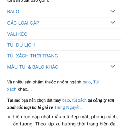
tôi sản xuất bao gồm:
BALO
CÁC LOẠI CẶP
VALI KÉO
TÚI DU LỊCH
TÚI XÁCH THỜI TRANG
MẪU TÚI & BALO KHÁC
Và nhiều sản phẩm thuộc nhóm ngành
balo
,
Túi
xách
khác…,
Tại sao bạn nên chọn đặt may
balo
,
túi xách
tại
công ty sản
xuất các loại ba lô giá rẻ
Trung Nguyên
.
Liên tục cập nhật mẫu mã đẹp mắt, phong cách,
ấn tượng. Theo kịp xu hướng thời trang hiện đại.