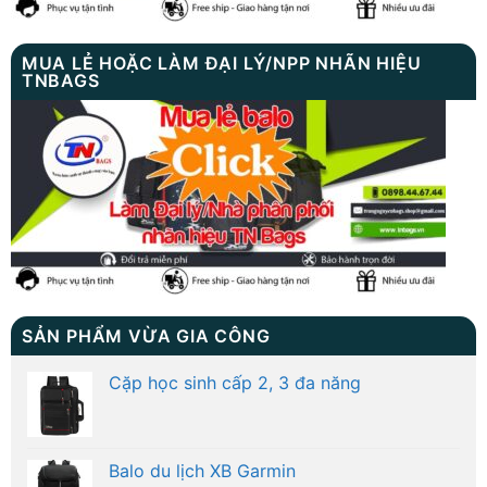
MUA LẺ HOẶC LÀM ĐẠI LÝ/NPP NHÃN HIỆU
TNBAGS
SẢN PHẨM VỪA GIA CÔNG
Cặp học sinh cấp 2, 3 đa năng
Balo du lịch XB Garmin