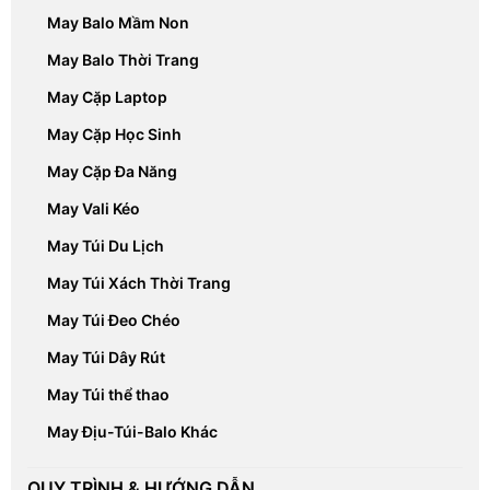
May Balo Mầm Non
May Balo Thời Trang
May Cặp Laptop
May Cặp Học Sinh
May Cặp Đa Năng
May Vali Kéo
May Túi Du Lịch
May Túi Xách Thời Trang
May Túi Đeo Chéo
May Túi Dây Rút
May Túi thể thao
May Địu-Túi-Balo Khác
QUY TRÌNH & HƯỚNG DẪN