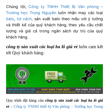
Chúng tôi,
Công ty TNHH Thiết Bị Văn phòng –
Trường học Trung Nguyên
luôn nhận may các loại
balo
,
túi xách
, sản xuất balo theo mẫu với ý tưởng
và thiết kế của quý khách hàng, theo yêu cầu chất
lượng và giá cả trong ngân sách dự trù của quý
khách hàng.
công ty sản xuất các loại ba lô giá rẻ
luôn cam kết
tới Quý khách hàng:
Quy trình đặt hàng của
công ty sản xuất các loại ba lô giá
rẻ
–
Công ty TNHH thiết bị Văn phòng – Trường học Trung