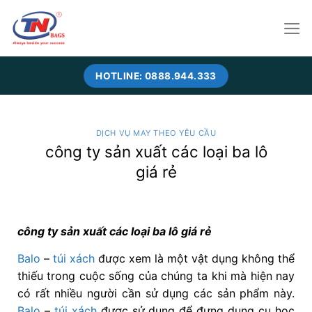
Skip
to
content
HOTLINE: 0888.944.333
DỊCH VỤ MAY THEO YÊU CẦU
công ty sản xuất các loại ba lô
giá rẻ
công ty sản xuất các loại ba lô giá rẻ
Balo
–
túi xách
được xem là một vật dụng không thể
thiếu trong cuộc sống của chúng ta khi mà hiện nay
có rất nhiều người cần sử dụng các sản phẩm này.
Balo
–
túi xách
được sử dụng để đựng dụng cụ học