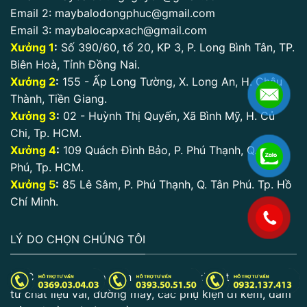
Email 2:
maybalodongphuc@gmail.com
Email 3:
maybalocapxach@gmail.com
Xưởng 1
:
Số 390/60, tổ 20, KP 3, P. Long Bình Tân, TP.
Biên Hoà, Tỉnh Đồng Nai.
Xưởng 2
:
155 - Ấp Long Tường, X. Long An, H. Châu
Thành, Tiền Giang.
Xưởng 3
:
02 - Huỳnh Thị Quyến, Xã Bình Mỹ, H. Củ
Chi, Tp. HCM.
Xưởng 4
:
109 Quách Đình Bảo, P. Phú Thạnh, Q. Tân
Phú, Tp. HCM.
Xưởng 5
:
85 Lê Sâm, P. Phú Thạnh, Q. Tân Phú. Tp. Hồ
Chí Minh.
.
LÝ DO CHỌN CHÚNG TÔI
Chất lượng cao: Sản phẩm được kiểm tra kỹ lưỡng
từ chất liệu vải, đường may, các phụ kiện đi kèm, đảm