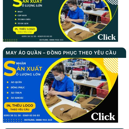
MAY ÁO QUẦN – ĐỒNG PHỤC THEO YÊU CẦU