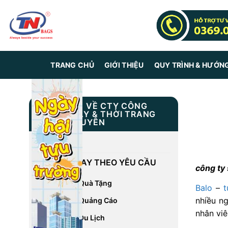
Skip
to
content
TRANG CHỦ
GIỚI THIỆU
QUY TRÌNH & HƯỚN
THÔNG TIN VỀ CTY CÔNG
NGHIỆP MAY & THỜI TRANG
TRUNG NGUYÊN
GIỚI THIỆU
DỊCH VỤ MAY THEO YÊU CẦU
công ty
May Balo Quà Tặng
Balo
–
t
nhiều n
May Balo Quảng Cáo
nhân viê
May Balo Du Lịch