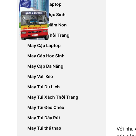
May Balo Laptop
May Balo Học Sinh
May Balo Mầm Non
May Balo Thời Trang
May Cặp Laptop
May Cặp Học Sinh
May Cặp Đa Năng
May Vali Kéo
May Túi Du Lịch
May Túi Xách Thời Trang
May Túi Đeo Chéo
May Túi Dây Rút
May Túi thể thao
Với nhu 