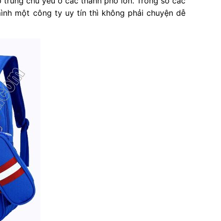
 trung chủ yếu ở các thành phố lớn. Trong số các
nh một công ty uy tín thì không phải chuyện dễ