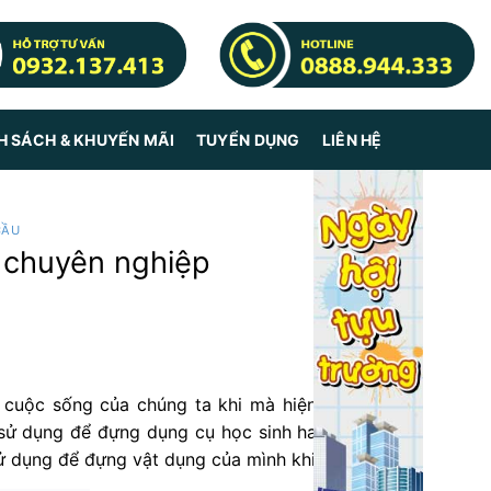
H SÁCH & KHUYẾN MÃI
TUYỂN DỤNG
LIÊN HỆ
CẦU
h chuyên nghiệp
cuộc sống của chúng ta khi mà hiện nay có rất
ử dụng để đựng dụng cụ học sinh hay được các
ử dụng để đựng vật dụng của mình khi ra ngoài.