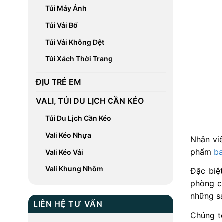
Túi Máy Ảnh
Túi Vải Bố
Túi Vải Không Dệt
Túi Xách Thời Trang
ĐỊU TRẺ EM
VALI, TÚI DU LỊCH CẦN KÉO
Túi Du Lịch Cần Kéo
Vali Kéo Nhựa
Nhân viê
phẩm
ba
Vali Kéo Vải
Vali Khung Nhôm
Đặc biệ
phòng c
những 
LIÊN HỆ TƯ VẤN
Chúng t