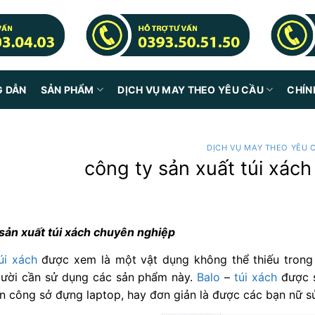
G DẪN
SẢN PHẨM
DỊCH VỤ MAY THEO YÊU CẦU
CHÍN
DỊCH VỤ MAY THEO YÊU 
công ty sản xuất túi xác
 sản xuất túi xách chuyên nghiệp
úi xách
được xem là một vật dụng không thể thiếu trong 
gười cần sử dụng các sản phẩm này.
Balo
–
túi xách
được s
n công sở đựng laptop, hay đơn giản là được các bạn nữ s