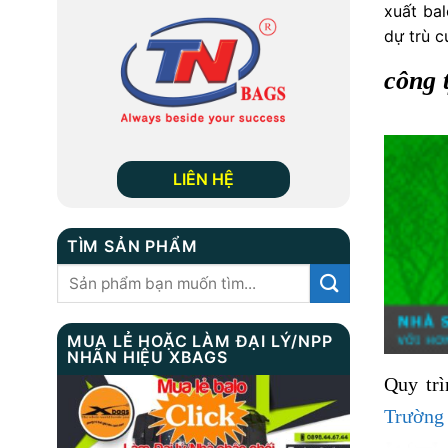
xuất bal
dự trù c
công 
LIÊN HỆ
TÌM SẢN PHẨM
Tìm
kiếm:
MUA LẺ HOẶC LÀM ĐẠI LÝ/NPP
NHÃN HIỆU XBAGS
Quy tr
Trường