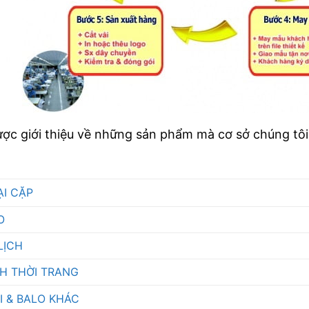
ược giới thiệu về những sản phẩm mà cơ sở chúng tô
ẠI CẶP
O
LỊCH
CH THỜI TRANG
I & BALO KHÁC