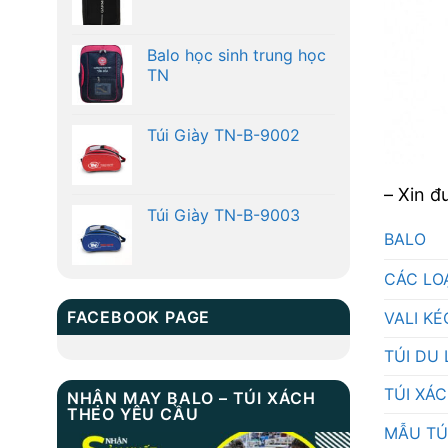
Balo học sinh trung học
TN
Túi Giày TN-B-9002
– Xin đ
Túi Giày TN-B-9003
BALO
CÁC LO
FACEBOOK PAGE
VALI KÉ
TÚI DU 
TÚI XÁ
NHẬN MAY BALO – TÚI XÁCH
THEO YÊU CẦU
MẪU TÚ