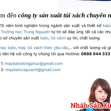
ìm đến
công ty sản xuất túi xách chuyên 
 15 năm kinh nghiệm trong ngành sản xuất và thiết kế
balo
 Trường học Trung Nguyên
tự tin sẽ đáp ứng tất cả các nh
ơ sở chuyên sản xuất
balo
,
túi xách
uy tín, chất lượng.
may balo
,
may túi xách
theo yêu cầu
… với chất lượng và g
 liên hệ với công ty chúng tôi qua Hotline:
0888 944 333
 1:
maybalodongphuc@gmail.com
 2:
maybalocapxach@gmail.com