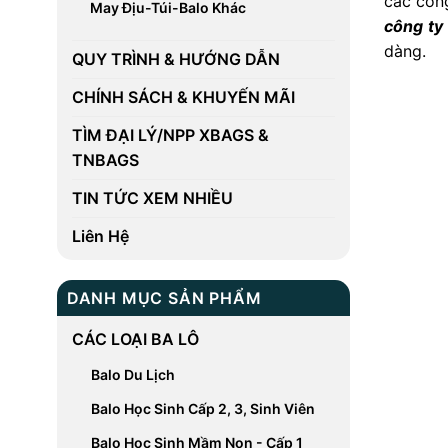
các công
May Địu-Túi-Balo Khác
công ty
dàng.
QUY TRÌNH & HƯỚNG DẪN
CHÍNH SÁCH & KHUYẾN MÃI
TÌM ĐẠI LÝ/NPP XBAGS &
TNBAGS
TIN TỨC XEM NHIỀU
Liên Hệ
DANH MỤC SẢN PHẨM
CÁC LOẠI BA LÔ
Balo Du Lịch
Balo Học Sinh Cấp 2, 3, Sinh Viên
Balo Học Sinh Mầm Non - Cấp 1