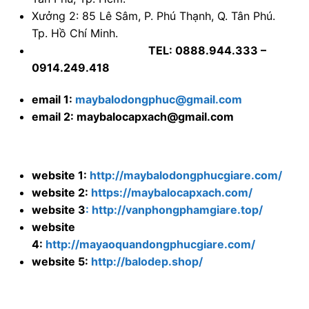
Xưởng 2: 85 Lê Sâm, P. Phú Thạnh, Q. Tân Phú.
Tp. Hồ Chí Minh.
TEL: 0888.944.333 –
0914.249.418
email 1:
maybalodongphuc@gmail.com
email 2: maybalocapxach@gmail.com
website 1:
http://maybalodongphucgiare.com/
website 2:
https://maybalocapxach.com/
website 3
: http://vanphongphamgiare.top/
website
4:
http://mayaoquandongphucgiare.com/
website 5:
http://balodep.shop/