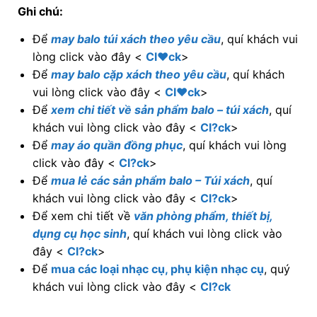
Ghi chú:
Để
may balo túi xách theo yêu cầu
, quí khách vui
lòng click vào đây <
Cl♥ck
>
Để
may balo cặp xách theo yêu cầu
, quí khách
vui lòng click vào đây <
Cl♥ck
>
Để
xem chi tiết về sản phẩm balo – túi xách
, quí
khách vui lòng click vào đây <
Cl?ck
>
Để
may áo quần đồng phục
, quí khách vui lòng
click vào đây <
Cl?ck
>
Để
mua lẻ các sản phẩm balo – Túi xách
, quí
khách vui lòng click vào đây <
Cl?ck
>
Để xem chi tiết về
văn phòng phẩm, thiết bị,
dụng cụ học sinh
, quí khách vui lòng click vào
đây <
Cl?ck
>
Để
mua các loại nhạc cụ, phụ kiện nhạc cụ
, quý
khách vui lòng click vào đây <
Cl?ck