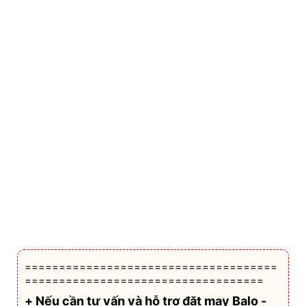
=====================================
===================================
+ Nếu cần tư vấn và hỗ trợ
đặt may Balo -