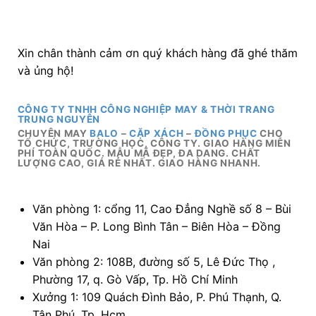
Xin chân thành cảm ơn quý khách hàng đã ghé thăm
và ủng hộ!
CÔNG TY TNHH CÔNG NGHIỆP MAY & THỜI TRANG
TRUNG NGUYÊN
CHUYÊN MAY
BALO
–
CẶP XÁCH
–
ĐỒNG PHỤC
CHO
TỔ CHỨC, TRƯỜNG HỌC, CÔNG TY. GIAO HÀNG MIỄN
PHÍ TOÀN QUỐC. MẪU MÃ ĐẸP, ĐA DANG. CHẤT
LƯỢNG CAO, GIÁ RẺ NHẤT. GIAO HÀNG NHANH.
Văn phòng 1: cổng 11, Cao Đẳng Nghề số 8 – Bùi
Văn Hòa – P. Long Bình Tân – Biên Hòa – Đồng
Nai
Văn phòng 2: 108B, đường số 5, Lê Đức Thọ ,
Phường 17, q. Gò Vấp, Tp. Hồ Chí Minh
Xưởng 1: 109 Quách Đình Bảo, P. Phú Thạnh, Q.
Tân Phú, Tp. Hcm.