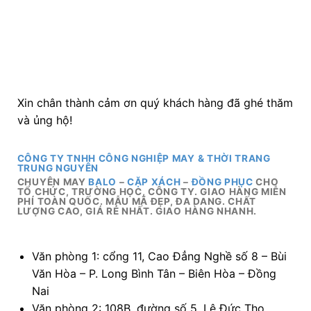
Xin chân thành cảm ơn quý khách hàng đã ghé thăm
và ủng hộ!
CÔNG TY TNHH CÔNG NGHIỆP MAY & THỜI TRANG
TRUNG NGUYÊN
CHUYÊN MAY
BALO
–
CẶP XÁCH
–
ĐỒNG PHỤC
CHO
TỔ CHỨC, TRƯỜNG HỌC, CÔNG TY. GIAO HÀNG MIỄN
PHÍ TOÀN QUỐC. MẪU MÃ ĐẸP, ĐA DANG. CHẤT
LƯỢNG CAO, GIÁ RẺ NHẤT. GIAO HÀNG NHANH.
Văn phòng 1: cổng 11, Cao Đẳng Nghề số 8 – Bùi
Văn Hòa – P. Long Bình Tân – Biên Hòa – Đồng
Nai
Văn phòng 2: 108B, đường số 5, Lê Đức Thọ ,