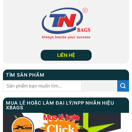
LIÊN HỆ
TÌM SẢN PHẨM
Tìm
kiếm:
MUA LẺ HOẶC LÀM ĐẠI LÝ/NPP NHÃN HIỆU
XBAGS