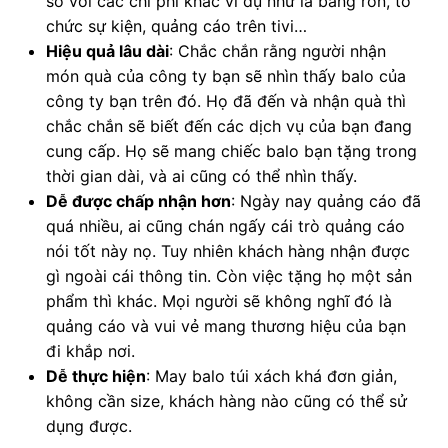
so với các chi phí khác ví dụ như là băng rôn, tổ
chức sự kiện, quảng cáo trên tivi…
Hiệu quả lâu dài
: Chắc chắn rằng người nhận
món quà của công ty bạn sẽ nhìn thấy balo của
công ty bạn trên đó. Họ đã đến và nhận quà thì
chắc chắn sẽ biết đến các dịch vụ của bạn đang
cung cấp. Họ sẽ mang chiếc balo bạn tặng trong
thời gian dài, và ai cũng có thể nhìn thấy.
Dễ được chấp nhận hơn
: Ngày nay quảng cáo đã
quá nhiều, ai cũng chán ngấy cái trò quảng cáo
nói tốt này nọ. Tuy nhiên khách hàng nhận được
gì ngoài cái thông tin. Còn việc tặng họ một sản
phẩm thì khác. Mọi người sẽ không nghĩ đó là
quảng cáo và vui vẻ mang thương hiệu của bạn
đi khắp nơi.
Dễ thực hiện
: May balo túi xách khá đơn giản,
không cần size, khách hàng nào cũng có thể sử
dụng được.