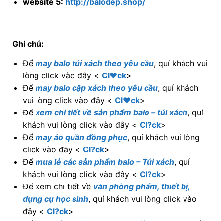
website 5:
http://balodep.shop/
Ghi chú:
Để
may balo túi xách theo yêu cầu
, quí khách vui
lòng click vào đây <
Cl♥ck
>
Để
may balo cặp xách theo yêu cầu
, quí khách
vui lòng click vào đây <
Cl♥ck
>
Để
xem chi tiết về sản phẩm balo – túi xách
, quí
khách vui lòng click vào đây <
Cl?ck
>
Để
may áo quần đồng phục
, quí khách vui lòng
click vào đây <
Cl?ck
>
Để
mua lẻ các sản phẩm balo – Túi xách
, quí
khách vui lòng click vào đây <
Cl?ck
>
Để xem chi tiết về
văn phòng phẩm, thiết bị,
dụng cụ học sinh
, quí khách vui lòng click vào
đây <
Cl?ck
>