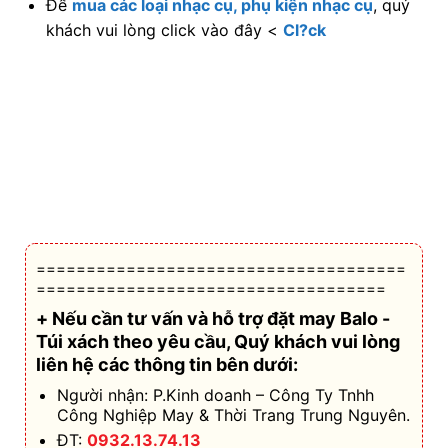
Để
mua các loại nhạc cụ, phụ kiện nhạc cụ
, quý
khách vui lòng click vào đây <
Cl?ck
=====================================
===================================
+ Nếu cần tư vấn và hỗ trợ
đặt may Balo -
Túi xách theo yêu cầu
, Quý khách vui lòng
liên hệ các thông tin bên dưới:
Người nhận: P.Kinh doanh – Công Ty Tnhh
Công Nghiệp May & Thời Trang Trung Nguyên.
ĐT:
0932.13.74.13