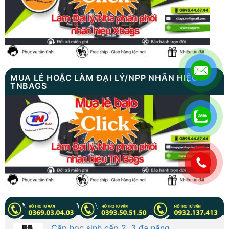
MUA LẺ HOẶC LÀM ĐẠI LÝ/NPP NHÃN HIỆU
TNBAGS
.
SẢN PHẨM VỪA GIA CÔNG
Cặp học sinh cấp 2, 3 đa năng