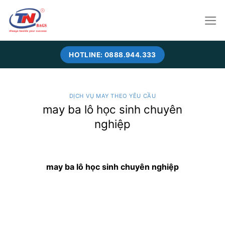
Skip
to
content
HOTLINE: 0888.944.333
DỊCH VỤ MAY THEO YÊU CẦU
may ba lô học sinh chuyên
nghiệp
may ba lô học sinh chuyên nghiệp