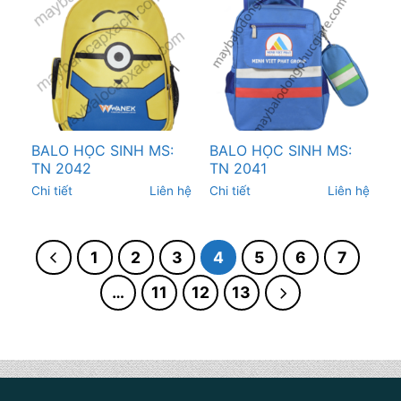
BALO HỌC SINH MS:
BALO HỌC SINH MS:
TN 2042
TN 2041
Chi tiết
Liên hệ
Chi tiết
Liên hệ
1
2
3
4
5
6
7
…
11
12
13