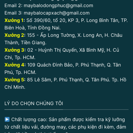
Email 2:
maybalodongphuc@gmail.com
Email 3:
maybalocapxach@gmail.com
Xưởng 1
:
Số 390/60, tổ 20, KP 3, P. Long Bình Tân, TP.
Biên Hoà, Tỉnh Đồng Nai.
Xưởng 2
:
155 - Ấp Long Tường, X. Long An, H. Châu
Thành, Tiền Giang.
Xưởng 3
:
02 - Huỳnh Thị Quyến, Xã Bình Mỹ, H. Củ
Chi, Tp. HCM.
Xưởng 4
:
109 Quách Đình Bảo, P. Phú Thạnh, Q. Tân
Phú, Tp. HCM.
Xưởng 5
:
85 Lê Sâm, P. Phú Thạnh, Q. Tân Phú. Tp. Hồ
Chí Minh.
LÝ DO CHỌN CHÚNG TÔI
Chất lượng cao: Sản phẩm được kiểm tra kỹ lưỡng
từ chất liệu vải, đường may, các phụ kiện đi kèm, đảm