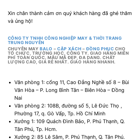
Xin chân thành cảm ơn quý khách hàng đã ghé thăm
và ủng hộ!
CÔNG TY TNHH CÔNG NGHIỆP MAY & THỜI TRANG
TRUNG NGUYÊN
CHUYÊN MAY
BALO
–
CẶP XÁCH
–
ĐỒNG PHỤC
CHO
TỔ CHỨC, TRƯỜNG HỌC, CÔNG TY. GIAO HÀNG MIỄN
PHÍ TOÀN QUỐC. MẪU MÃ ĐẸP, ĐA DANG. CHẤT
LƯỢNG CAO, GIÁ RẺ NHẤT. GIAO HÀNG NHANH.
Văn phòng 1: cổng 11, Cao Đẳng Nghề số 8 – Bùi
Văn Hòa – P. Long Bình Tân – Biên Hòa – Đồng
Nai
Văn phòng 2: 108B, đường số 5, Lê Đức Thọ ,
Phường 17, q. Gò Vấp, Tp. Hồ Chí Minh
Xưởng 1: 109 Quách Đình Bảo, P. Phú Thạnh, Q.
Tân Phú, Tp. Hcm.
Xưởng 2: 85 Lê Sâm, P. Phú Thạnh, Q. Tân Phú.