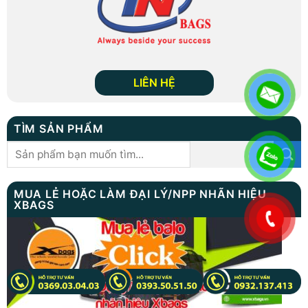
LIÊN HỆ
TÌM SẢN PHẨM
Tìm
kiếm:
MUA LẺ HOẶC LÀM ĐẠI LÝ/NPP NHÃN HIỆU
XBAGS
.