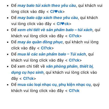
Để
may balo túi xách theo yêu cầu
, quí khách vui
lòng click vào đây <
Cl♥ck
>
Để
may balo cặp xách theo yêu cầu
, quí khách
vui lòng click vào đây <
Cl♥ck
>
Để
xem chi tiết về sản phẩm balo – túi xách
, quí
khách vui lòng click vào đây <
Cl?ck
>
Để
may áo quần đồng phục
, quí khách vui lòng
click vào đây <
Cl?ck
>
Để
mua lẻ các sản phẩm balo – Túi xách
, quí
khách vui lòng click vào đây <
Cl?ck
>
Để xem chi tiết về
văn phòng phẩm, thiết bị,
dụng cụ học sinh
, quí khách vui lòng click vào
đây <
Cl?ck
>
Để
mua các loại nhạc cụ, phụ kiện nhạc cụ
, quý
khách vui lòng click vào đây <
Cl?ck