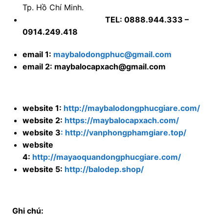
Tp. Hồ Chí Minh.
TEL: 0888.944.333 –
0914.249.418
email 1:
maybalodongphuc@gmail.com
email 2: maybalocapxach@gmail.com
website 1:
http://maybalodongphucgiare.com/
website 2:
https://maybalocapxach.com/
website 3
: http://vanphongphamgiare.top/
website
4:
http://mayaoquandongphucgiare.com/
website 5:
http://balodep.shop/
Ghi chú: