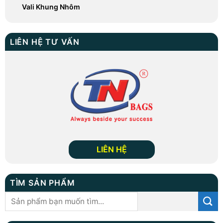
LIÊN HỆ
TÌM SẢN PHẨM
Tìm
kiếm:
MUA LẺ HOẶC LÀM ĐẠI LÝ/NPP NHÃN HIỆU
XBAGS