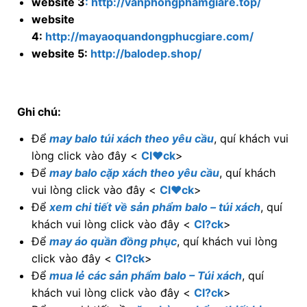
Để
may balo túi xách theo yêu cầu
, quí khách vui
lòng click vào đây <
Cl♥ck
>
Để
may balo cặp xách theo yêu cầu
, quí khách
vui lòng click vào đây <
Cl♥ck
>
Để
xem chi tiết về sản phẩm balo – túi xách
, quí
khách vui lòng click vào đây <
Cl?ck
>
Để
may áo quần đồng phục
, quí khách vui lòng
click vào đây <
Cl?ck
>
Để
mua lẻ các sản phẩm balo – Túi xách
, quí
khách vui lòng click vào đây <
Cl?ck
>
Để xem chi tiết về
văn phòng phẩm, thiết bị,
dụng cụ học sinh
, quí khách vui lòng click vào
đây <
Cl?ck
>
Để
mua các loại nhạc cụ, phụ kiện nhạc cụ
, quý
khách vui lòng click vào đây <
Cl?ck