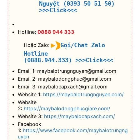
(0888.944.333)
>>>Click<<<
Email 1: maybalotrungnguyen@gmail.com
Email 2: maybalodongphuc@gmail.com
Email 3: maybalocapxach@gmail.com
Website 1:
https://maybalotrungnguyen.com/
Website
2:
https://maybalodongphucgiare.com/
Website 3:
https://maybalocapxach.com/
Facebook
1:
https://www.facebook.com/maybalotrungng
uyen
Facebook 2:
https://www.facebook.com/maybalogiarenhat
Facebook
3:
https://www.facebook.com/trungnguyenfas
hion
+ Nếu bạn mua lẻ hoặc làm Nhà phân phối/
Đại lý bán hàng nhãn hiệu TN Bags & Xbags: