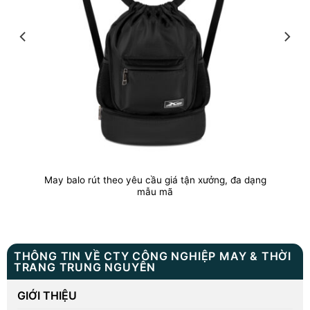
May balo rút theo yêu cầu giá tận xưởng, đa dạng
mẫu mã
THÔNG TIN VỀ CTY CÔNG NGHIỆP MAY & THỜI
TRANG TRUNG NGUYÊN
GIỚI THIỆU
DỊCH VỤ MAY THEO YÊU CẦU
May Balo Quà Tặng
May Balo Quảng Cáo
May Balo Du Lịch
May Balo Laptop