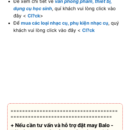
=====================================
===================================
+ Nếu cần tư vấn và hỗ trợ
đặt may Balo -
Túi xách theo yêu cầu
, Quý khách vui lòng
liên hệ các thông tin bên dưới:
Người nhận: P.Kinh doanh – Công Ty Tnhh
Công Nghiệp May & Thời Trang Trung Nguyên.
ĐT:
0932.13.74.13
Goi/Chat Zalo Ms.
Hoặc
Nhi (0932.13.74.13)