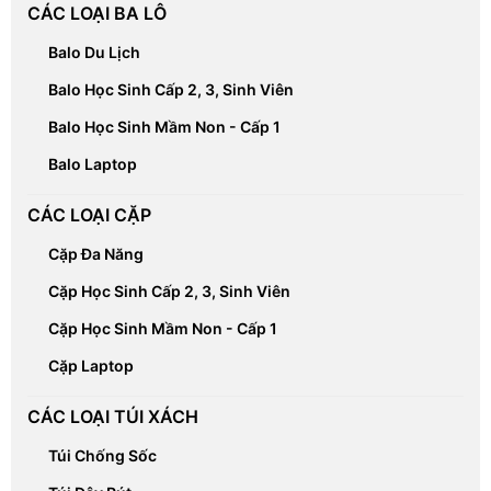
CÁC LOẠI CẶP
Cặp Đa Năng
Cặp Học Sinh Cấp 2, 3, Sinh Viên
Cặp Học Sinh Mầm Non - Cấp 1
Cặp Laptop
CÁC LOẠI TÚI XÁCH
Túi Chống Sốc
Túi Dây Rút
Túi Du Lịch
Túi Đeo Chéo
Túi Đựng Vợt
Túi Máy Ảnh
Túi Vải Bố