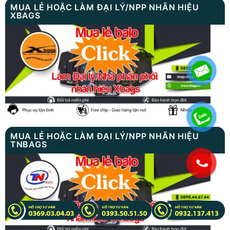
MUA LẺ HOẶC LÀM ĐẠI LÝ/NPP NHÃN HIỆU
TNBAGS
.
SẢN PHẨM VỪA GIA CÔNG
Cặp học sinh cấp 2, 3 đa năng