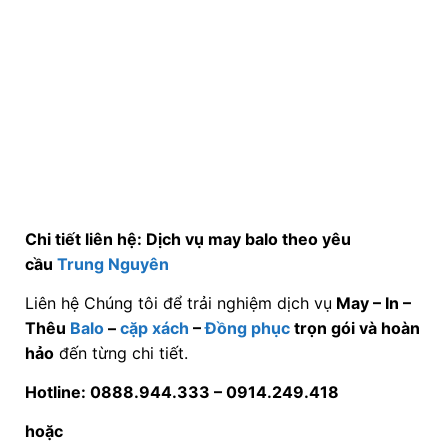
Chi tiết liên hệ: Dịch vụ may balo theo yêu
cầu
Trung Nguyên
Liên hệ Chúng tôi để trải nghiệm dịch vụ
May – In –
Thêu
Balo
–
cặp xách
–
Đồng phục
trọn gói và hoàn
hảo
đến từng chi tiết.
Hotline: 0888.944.333 –
0914.249.418
hoặc
Email 1: maybalodongphuc@gmail.com
Email 2: maybalocapxach@gmail.com để biết mức
giá cụ thể