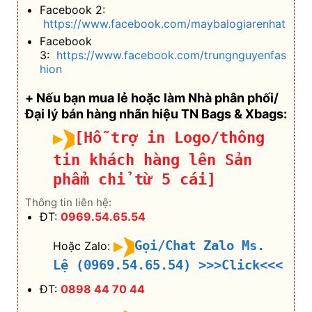
[Hỗ trợ in Logo/thông
tin khách hàng lên Sản
phẩm chỉ từ 5 cái]
Thông tin liên hệ:
ĐT:
0969.54.65.54
Gọi/Chat Zalo Ms.
Hoặc Zalo:
Lệ (0969.54.65.54)
>>>Click<<<
ĐT:
0898 44 70 44
Gọi/Chat Zalo Ms.
Hoặc Zalo:
Hân
(0898.44.70.44)
>>>Click<<<
ĐT:
0898 44 67 44
Gọi/Chat Zalo Ms.
Hoặc Zalo:
Quỳnh