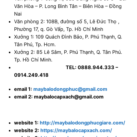
Tp. Hồ Chí Minh.
TEL: 0888.944.333 –
0914.249.418
email 1:
maybalodongphuc@gmail.com
email 2: maybalocapxach@gmail.com
website 1:
http://maybalodongphucgiare.com/
website 2:
https://maybalocapxach.com/
website 3
: http://vanphongphamgiare.top/
website
4:
http://mayaoquandongphucgiare.com/
website 5:
http://balodep.shop/
Ghi chú: