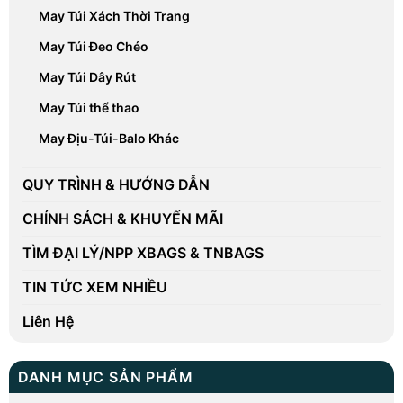
QUY TRÌNH & HƯỚNG DẪN
CHÍNH SÁCH & KHUYẾN MÃI
TÌM ĐẠI LÝ/NPP XBAGS & TNBAGS
TIN TỨC XEM NHIỀU
Liên Hệ
DANH MỤC SẢN PHẨM
CÁC LOẠI BA LÔ
Balo Du Lịch
Balo Học Sinh Cấp 2, 3, Sinh Viên
Balo Học Sinh Mầm Non - Cấp 1
Balo Laptop