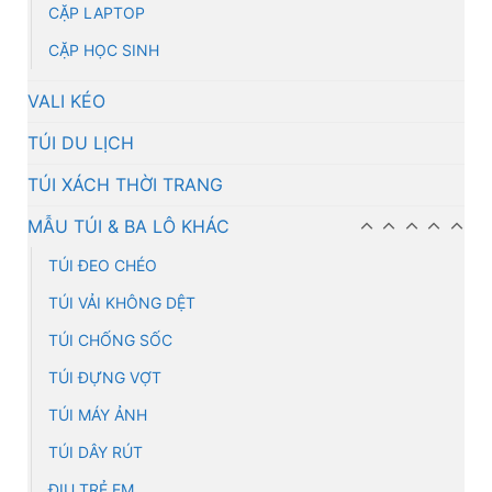
CẶP LAPTOP
CẶP HỌC SINH
VALI KÉO
TÚI DU LỊCH
TÚI XÁCH THỜI TRANG
MẪU TÚI & BA LÔ KHÁC
TÚI ĐEO CHÉO
TÚI VẢI KHÔNG DỆT
TÚI CHỐNG SỐC
TÚI ĐỰNG VỢT
TÚI MÁY ẢNH
TÚI DÂY RÚT
ĐỊU TRẺ EM