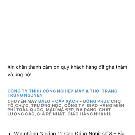
Xin chân thành cảm ơn quý khách hàng đã ghé thăm
và ủng hộ!
CÔNG TY TNHH CÔNG NGHIỆP MAY & THỜI TRANG
TRUNG NGUYÊN
CHUYÊN MAY
BALO
–
CẶP XÁCH
–
ĐỒNG PHỤC
CHO
TỔ CHỨC, TRƯỜNG HỌC, CÔNG TY. GIAO HÀNG MIỄN
PHÍ TOÀN QUỐC. MẪU MÃ ĐẸP, ĐA DANG. CHẤT
LƯỢNG CAO, GIÁ RẺ NHẤT. GIAO HÀNG NHANH.
Văn phòng 1: cổng 11, Cao Đẳng Nghề số 8 – Bùi
Văn Hòa – P. Long Bình Tân – Biên Hòa – Đồng
Nai
Văn phòng 2: 108B, đường số 5, Lê Đức Thọ ,
Phường 17, q. Gò Vấp, Tp. Hồ Chí Minh
Xưởng 1: 109 Quách Đình Bảo, P. Phú Thạnh, Q.
Tân Phú, Tp. Hcm.
Xưởng 2: 85 Lê Sâm, P. Phú Thạnh, Q. Tân Phú.