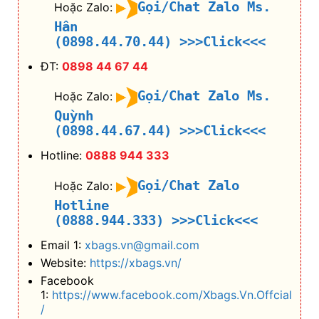
(0898.44.67.44)
>>>Click<<<
Hotline:
0888 944 333
Gọi/Chat Zalo
Hoặc Zalo:
Hotline
(0888.944.333)
>>>Click<<<
Email 1:
xbags.vn@gmail.com
Website:
https://xbags.vn/
Facebook
1:
https://www.facebook.com/Xbags.Vn.Offcial
/
Email: tnbags.vn@gmail.com
Website 1:
https://tnbags.vn/
Facebook
1:
https://www.facebook.com/TNBags.Vn