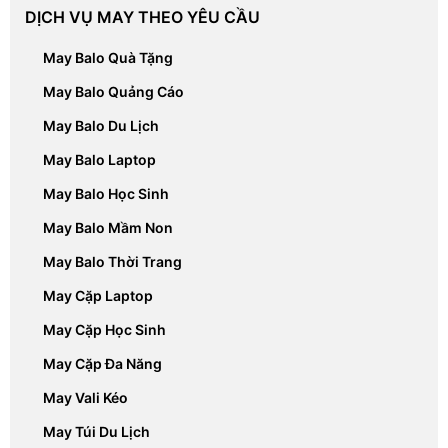
May Balo Học Sinh
May Balo Mầm Non
May Balo Thời Trang
May Cặp Laptop
May Cặp Học Sinh
May Cặp Đa Năng
May Vali Kéo
May Túi Du Lịch
May Túi Xách Thời Trang
May Túi Đeo Chéo
May Túi Dây Rút
May Túi thể thao
May Địu-Túi-Balo Khác