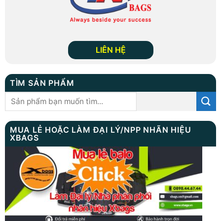
LIÊN HỆ
TÌM SẢN PHẨM
Tìm
kiếm:
MUA LẺ HOẶC LÀM ĐẠI LÝ/NPP NHÃN HIỆU
XBAGS