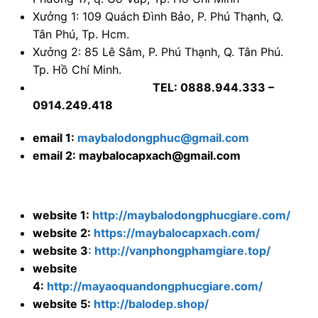
Xưởng 1: 109 Quách Đình Bảo, P. Phú Thạnh, Q.
Tân Phú, Tp. Hcm.
Xưởng 2: 85 Lê Sâm, P. Phú Thạnh, Q. Tân Phú.
Tp. Hồ Chí Minh.
TEL: 0888.944.333 –
0914.249.418
email 1:
maybalodongphuc@gmail.com
email 2: maybalocapxach@gmail.com
website 1:
http://maybalodongphucgiare.com/
website 2:
https://maybalocapxach.com/
website 3
: http://vanphongphamgiare.top/
website
4:
http://mayaoquandongphucgiare.com/
website 5:
http://balodep.shop/