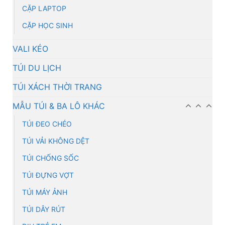
CẶP LAPTOP
CẶP HỌC SINH
VALI KÉO
TÚI DU LỊCH
TÚI XÁCH THỜI TRANG
MẪU TÚI & BA LÔ KHÁC
TÚI ĐEO CHÉO
TÚI VẢI KHÔNG DỆT
TÚI CHỐNG SỐC
TÚI ĐỰNG VỢT
TÚI MÁY ẢNH
TÚI DÂY RÚT