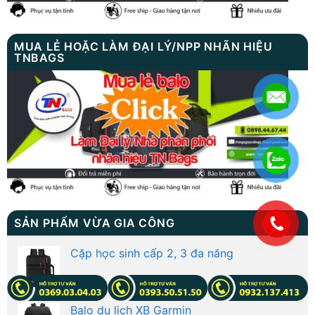
MUA LẺ HOẶC LÀM ĐẠI LÝ/NPP NHÃN HIỆU
TNBAGS
.
SẢN PHẨM VỪA GIA CÔNG
Cặp học sinh cấp 2, 3 đa năng
Balo du lịch XB Garmin