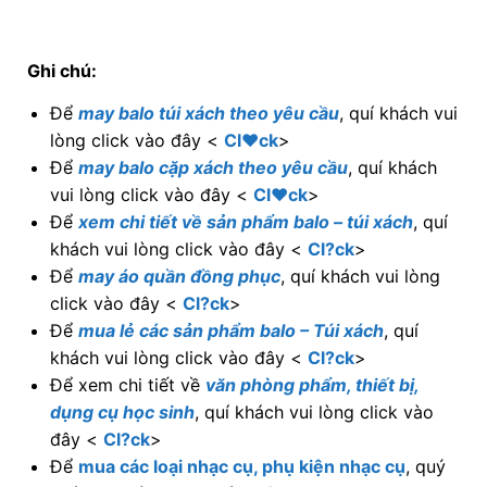
Ghi chú:
Để
may balo túi xách theo yêu cầu
, quí khách vui
lòng click vào đây <
Cl♥ck
>
Để
may balo cặp xách theo yêu cầu
, quí khách
vui lòng click vào đây <
Cl♥ck
>
Để
xem chi tiết về sản phẩm balo – túi xách
, quí
khách vui lòng click vào đây <
Cl?ck
>
Để
may áo quần đồng phục
, quí khách vui lòng
click vào đây <
Cl?ck
>
Để
mua lẻ các sản phẩm balo – Túi xách
, quí
khách vui lòng click vào đây <
Cl?ck
>
Để xem chi tiết về
văn phòng phẩm, thiết bị,
dụng cụ học sinh
, quí khách vui lòng click vào
đây <
Cl?ck
>
Để
mua các loại nhạc cụ, phụ kiện nhạc cụ
, quý