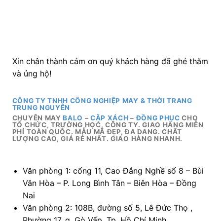
Xin chân thành cảm ơn quý khách hàng đã ghé thăm
và ủng hộ!
CÔNG TY TNHH CÔNG NGHIỆP MAY & THỜI TRANG
TRUNG NGUYÊN
CHUYÊN MAY
BALO
–
CẶP XÁCH
–
ĐỒNG PHỤC
CHO
TỔ CHỨC, TRƯỜNG HỌC, CÔNG TY. GIAO HÀNG MIỄN
PHÍ TOÀN QUỐC. MẪU MÃ ĐẸP, ĐA DANG. CHẤT
LƯỢNG CAO, GIÁ RẺ NHẤT. GIAO HÀNG NHANH.
Văn phòng 1: cổng 11, Cao Đẳng Nghề số 8 – Bùi
Văn Hòa – P. Long Bình Tân – Biên Hòa – Đồng
Nai
Văn phòng 2: 108B, đường số 5, Lê Đức Thọ ,
Phường 17, q. Gò Vấp, Tp. Hồ Chí Minh