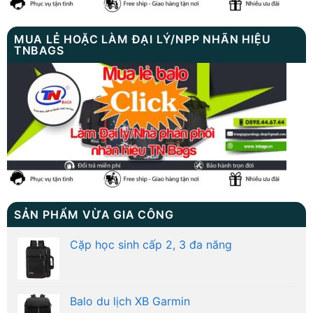
MUA LẺ HOẶC LÀM ĐẠI LÝ/NPP NHÃN HIỆU
TNBAGS
SẢN PHẨM VỪA GIA CÔNG
Cặp học sinh cấp 2, 3 đa năng
Balo du lịch XB Garmin