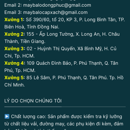
Email 2:
maybalodongphuc@gmail.com
Email 3:
maybalocapxach@gmail.com
Xưởng 1
:
Số 390/60, tổ 20, KP 3, P. Long Bình Tân, TP.
Biên Hoà, Tỉnh Đồng Nai.
Xưởng 2
:
155 - Ấp Long Tường, X. Long An, H. Châu
Thành, Tiền Giang.
Xưởng 3
:
02 - Huỳnh Thị Quyến, Xã Bình Mỹ, H. Củ
Chi, Tp. HCM.
Xưởng 4
:
109 Quách Đình Bảo, P. Phú Thạnh, Q. Tân
Phú, Tp. HCM.
Xưởng 5
:
85 Lê Sâm, P. Phú Thạnh, Q. Tân Phú. Tp. Hồ
Chí Minh.
LÝ DO CHỌN CHÚNG TÔI
Chất lượng cao: Sản phẩm được kiểm tra kỹ lưỡng
từ chất liệu vải, đường may, các phụ kiện đi kèm, đảm