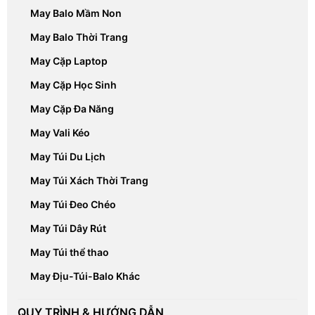
May Balo Mầm Non
May Balo Thời Trang
May Cặp Laptop
May Cặp Học Sinh
May Cặp Đa Năng
May Vali Kéo
May Túi Du Lịch
May Túi Xách Thời Trang
May Túi Đeo Chéo
May Túi Dây Rút
May Túi thể thao
May Địu-Túi-Balo Khác
QUY TRÌNH & HƯỚNG DẪN