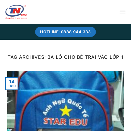
Skip
to
content
HOTLINE: 0888.944.333
TAG ARCHIVES:
BA LÔ CHO BÉ TRAI VÀO LỚP 1
14
Th10