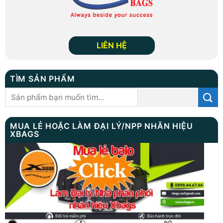
LIÊN HỆ
TÌM SẢN PHẨM
Tìm
kiếm:
MUA LẺ HOẶC LÀM ĐẠI LÝ/NPP NHÃN HIỆU
XBAGS