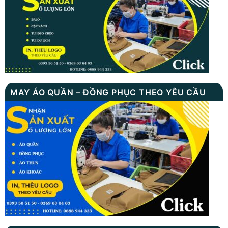
MAY ÁO QUẦN – ĐỒNG PHỤC THEO YÊU CẦU