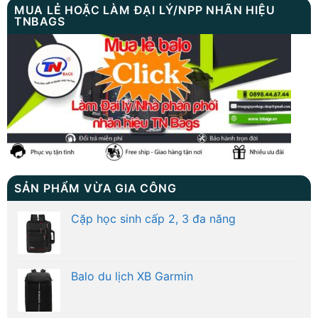
MUA LẺ HOẶC LÀM ĐẠI LÝ/NPP NHÃN HIỆU
TNBAGS
SẢN PHẨM VỪA GIA CÔNG
Cặp học sinh cấp 2, 3 đa năng
Balo du lịch XB Garmin