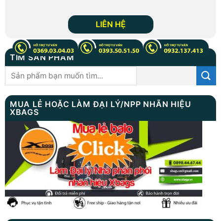
LIÊN HỆ
TÌM SẢN PHẨM
Tìm
kiếm:
MUA LẺ HOẶC LÀM ĐẠI LÝ/NPP NHÃN HIỆU
XBAGS