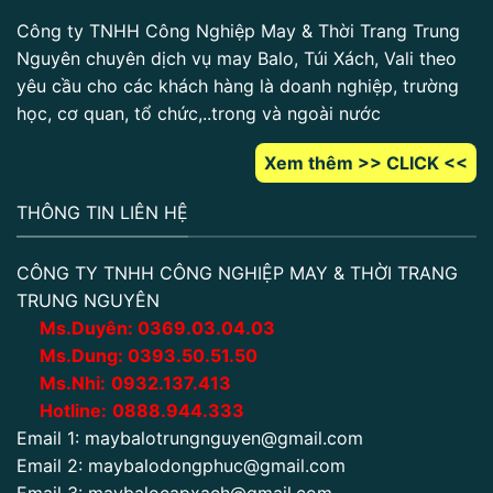
Công ty TNHH Công Nghiệp May & Thời Trang Trung
Nguyên chuyên dịch vụ may Balo, Túi Xách, Vali theo
yêu cầu cho các khách hàng là doanh nghiệp, trường
học, cơ quan, tổ chức,..trong và ngoài nước
Xem thêm >> CLICK <<
THÔNG TIN LIÊN HỆ
CÔNG TY TNHH CÔNG NGHIỆP MAY & THỜI TRANG
TRUNG NGUYÊN
Ms.Duyên:
0
369.03.04.03
Ms.Dung:
0393.50.51.50
Ms.Nhi:
0932.137.413
Hotline:
0888.944.333
Email 1:
maybalotrungnguyen@gmail.com
Email 2:
maybalodongphuc@gmail.com
Email 3:
maybalocapxach@gmail.com