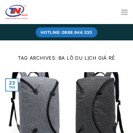
Skip
to
content
HOTLINE: 0888.944.333
TAG ARCHIVES:
BA LÔ DU LỊCH GIÁ RẺ
23
Th5