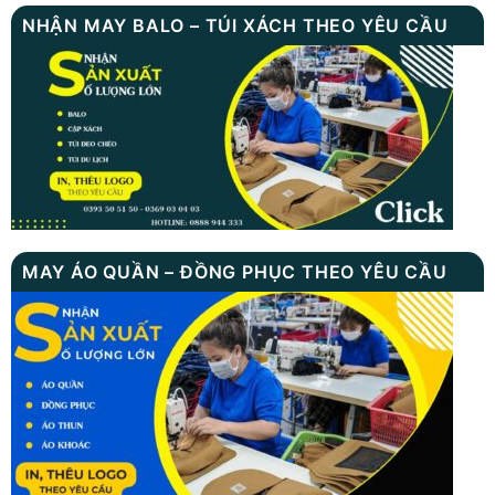
NHẬN MAY BALO – TÚI XÁCH THEO YÊU CẦU
MAY ÁO QUẦN – ĐỒNG PHỤC THEO YÊU CẦU