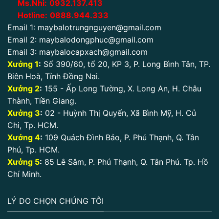
Ms.Nhi:
0932.137.413
Hotline:
0888.944.333
Email 1:
maybalotrungnguyen@gmail.com
Email 2:
maybalodongphuc@gmail.com
Email 3:
maybalocapxach@gmail.com
Xưởng 1
:
Số 390/60, tổ 20, KP 3, P. Long Bình Tân, TP.
Biên Hoà, Tỉnh Đồng Nai.
Xưởng 2
:
155 - Ấp Long Tường, X. Long An, H. Châu
Thành, Tiền Giang.
Xưởng 3
:
02 - Huỳnh Thị Quyến, Xã Bình Mỹ, H. Củ
Chi, Tp. HCM.
Xưởng 4
:
109 Quách Đình Bảo, P. Phú Thạnh, Q. Tân
Phú, Tp. HCM.
Xưởng 5
:
85 Lê Sâm, P. Phú Thạnh, Q. Tân Phú. Tp. Hồ
Chí Minh.
LÝ DO CHỌN CHÚNG TÔI