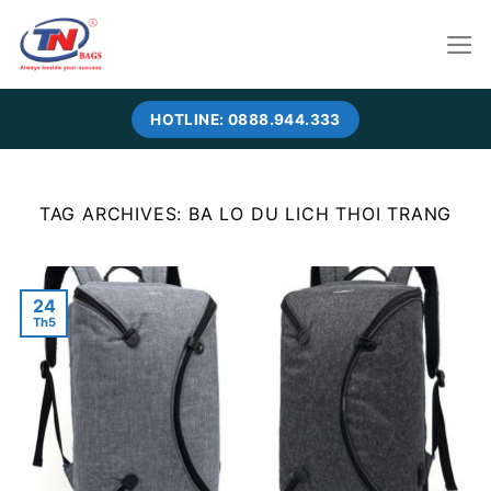
Skip
to
content
HOTLINE: 0888.944.333
TAG ARCHIVES:
BA LO DU LICH THOI TRANG
24
Th5