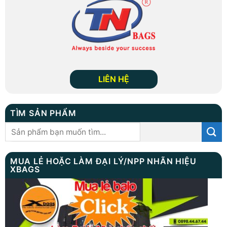
LIÊN HỆ
TÌM SẢN PHẨM
Tìm
kiếm:
MUA LẺ HOẶC LÀM ĐẠI LÝ/NPP NHÃN HIỆU
XBAGS