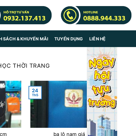
H SÁCH & KHUYẾN MÃI
TUYỂN DỤNG
LIÊN HỆ
 HỌC THỜI TRANG
24
Th5
hcm
ba lô nam giá rẻ