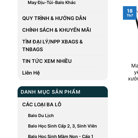
May Địu-Túi-Balo Khác
18
Th7
QUY TRÌNH & HƯỚNG DẪN
CHÍNH SÁCH & KHUYẾN MÃI
TÌM ĐẠI LÝ/NPP XBAGS &
TNBAGS
TIN TỨC XEM NHIỀU
Ma
y
Liên Hệ
xưở
DANH MỤC SẢN PHẨM
CÁC LOẠI BA LÔ
Balo Du Lịch
Balo Học Sinh Cấp 2, 3, Sinh Viên
Balo Học Sinh Mầm Non - Cấp 1