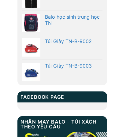
Balo học sinh trung học
TN
Túi Giày TN-B-9002
Túi Giày TN-B-9003
FACEBOOK PAGE
NHẬN MAY BALO – TÚI XÁCH
THEO YÊU CẦU