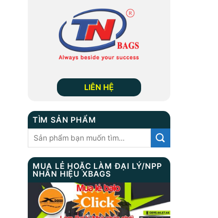
LIÊN HỆ
TÌM SẢN PHẨM
Tìm
kiếm:
MUA LẺ HOẶC LÀM ĐẠI LÝ/NPP
NHÃN HIỆU XBAGS