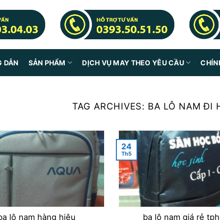
G DẪN
SẢN PHẨM
DỊCH VỤ MAY THEO YÊU CẦU
CHÍN
TAG ARCHIVES:
BA LÔ NAM ĐI
24
Th5
ba lô nam hàng hiệu
ba lô nam giá rẻ tp