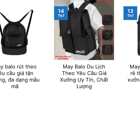
14
13
Th7
Th7
y balo rút theo
May Balo Du Lịch
May 
êu cầu giá tận
Theo Yêu Cầu Giá
rẻ 
ng, đa dạng mẫu
Xưởng Uy Tín, Chất
xưởn
mã
Lượng