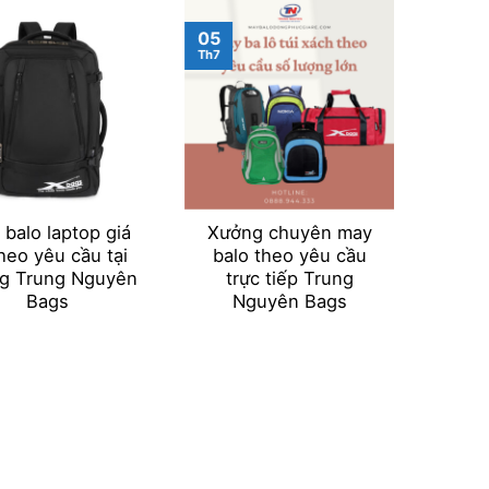
05
05
Th7
Th7
balo laptop giá
Xưởng chuyên may
May
theo yêu cầu tại
balo theo yêu cầu
theo 
g Trung Nguyên
trực tiếp Trung
Bags
Nguyên Bags