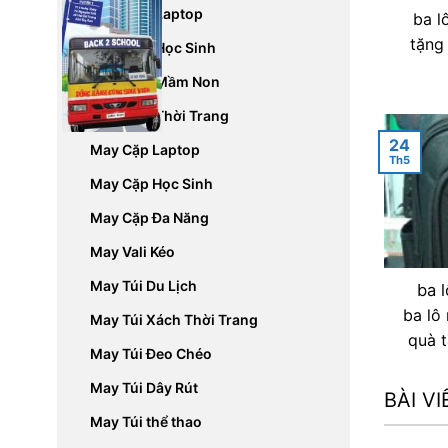
May Balo Laptop
ba l
tặng
May Balo Học Sinh
May Balo Mầm Non
May Balo Thời Trang
24
May Cặp Laptop
Th5
May Cặp Học Sinh
May Cặp Đa Năng
May Vali Kéo
May Túi Du Lịch
ba 
ba lô
May Túi Xách Thời Trang
quà t
May Túi Đeo Chéo
May Túi Dây Rút
BÀI V
May Túi thể thao