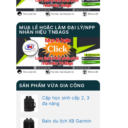
MUA LẺ HOẶC LÀM ĐẠI LÝ/NPP
NHÃN HIỆU TNBAGS
SẢN PHẨM VỪA GIA CÔNG
Cặp học sinh cấp 2, 3
đa năng
Balo du lịch XB Garmin