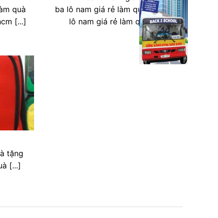
làm quà
ba lô nam giá rẻ làm quà tặng ba
cm [...]
lô nam giá rẻ làm quà [...]
uà tặng
 [...]