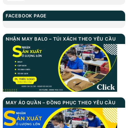
FACEBOOK PAGE
NHẬN MAY BALO – TÚI XÁCH THEO YÊU CẦU
MAY ÁO QUẦN – ĐỒNG PHỤC THEO YÊU CẦU