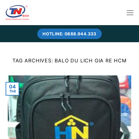
Skip
to
content
HOTLINE: 0888.944.333
TAG ARCHIVES:
BALO DU LICH GIA RE HCM
04
Th6