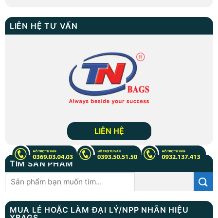
LIÊN HỆ TƯ VẤN
LIÊN HỆ
TÌM SẢN PHẨM
Tìm
kiếm:
MUA LẺ HOẶC LÀM ĐẠI LÝ/NPP NHÃN HIỆU
XBAGS