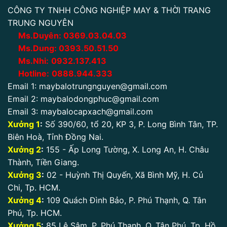
CÔNG TY TNHH CÔNG NGHIỆP MAY & THỜI TRANG
TRUNG NGUYÊN
Ms.Duyên:
0
369.03.04.03
Ms.Dung:
0393.50.51.50
Ms.Nhi:
0932.137.413
Hotline:
0888.944.333
Email 1:
maybalotrungnguyen@gmail.com
Email 2:
maybalodongphuc@gmail.com
Email 3:
maybalocapxach@gmail.com
Xưởng 1
:
Số 390/60, tổ 20, KP 3, P. Long Bình Tân, TP.
Biên Hoà, Tỉnh Đồng Nai.
Xưởng 2
:
155 - Ấp Long Tường, X. Long An, H. Châu
Thành, Tiền Giang.
Xưởng 3
:
02 - Huỳnh Thị Quyến, Xã Bình Mỹ, H. Củ
Chi, Tp. HCM.
Xưởng 4
:
109 Quách Đình Bảo, P. Phú Thạnh, Q. Tân
Phú, Tp. HCM.
Xưởng 5
:
85 Lê Sâm, P. Phú Thạnh, Q. Tân Phú. Tp. Hồ