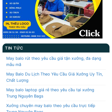
TIN TỨC
May balo rút theo yêu cầu giá tận xưởng, đa dạng
mẫu mã
May Balo Du Lịch Theo Yêu Cầu Giá Xưởng Uy Tín,
Chất Lượng
May balo laptop giá rẻ theo yêu cầu tại xưởng
Trung Nguyên Bags
Xưởng chuyên may balo theo yêu cầu trực tiếp
Trung Nguyên Bags