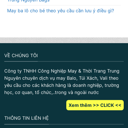
May ba lô cho bé theo yêu cầu cần lưu ý điều gì?
VỀ CHÚNG TÔI
Công ty TNHH Công Nghiệp May & Thời Trang Trung
Nguyên chuyên dịch vụ may Balo, Túi Xách, Vali theo
yêu cầu cho các khách hàng là doanh nghiệp, trường
học, cơ quan, tổ chức,..trong và ngoài nước
Xem thêm >> CLICK <<
THÔNG TIN LIÊN HỆ