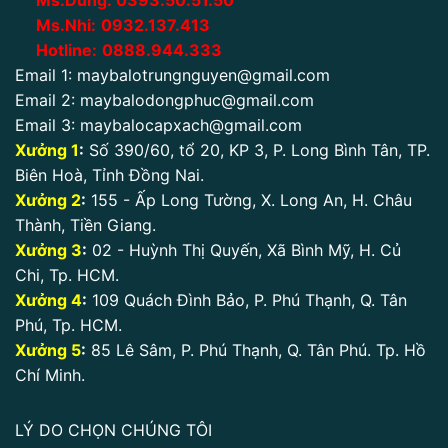
Ms.Dung:
0393.50.51.50
Ms.Nhi:
0932.137.413
Hotline:
0888.944.333
Email 1:
maybalotrungnguyen@gmail.com
Email 2:
maybalodongphuc@gmail.com
Email 3:
maybalocapxach@gmail.com
Xưởng 1
:
Số 390/60, tổ 20, KP 3, P. Long Bình Tân, TP.
Biên Hoà, Tỉnh Đồng Nai.
Xưởng 2
:
155 - Ấp Long Tường, X. Long An, H. Châu
Thành, Tiền Giang.
Xưởng 3
:
02 - Huỳnh Thị Quyến, Xã Bình Mỹ, H. Củ
Chi, Tp. HCM.
Xưởng 4
:
109 Quách Đình Bảo, P. Phú Thạnh, Q. Tân
Phú, Tp. HCM.
Xưởng 5
:
85 Lê Sâm, P. Phú Thạnh, Q. Tân Phú. Tp. Hồ
Chí Minh.
LÝ DO CHỌN CHÚNG TÔI