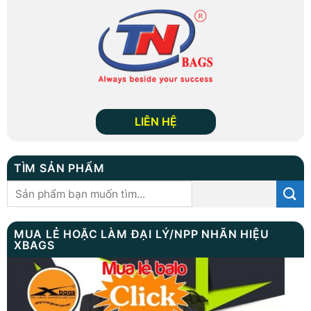
LIÊN HỆ
TÌM SẢN PHẨM
Tìm
kiếm:
MUA LẺ HOẶC LÀM ĐẠI LÝ/NPP NHÃN HIỆU
XBAGS