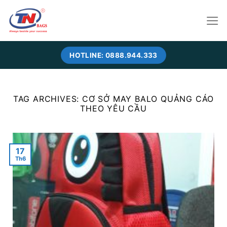
Skip
to
content
HOTLINE: 0888.944.333
TAG ARCHIVES:
CƠ SỞ MAY BALO QUẢNG CÁO
THEO YÊU CẦU
17
Th6