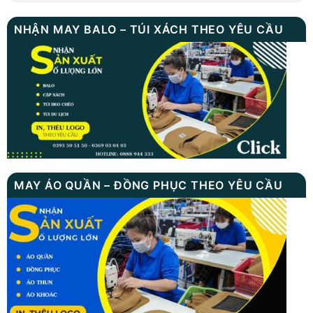
NHẬN MAY BALO – TÚI XÁCH THEO YÊU CẦU
MAY ÁO QUẦN – ĐỒNG PHỤC THEO YÊU CẦU