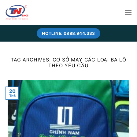
Skip
to
content
HOTLINE: 0888.944.333
TAG ARCHIVES:
CƠ SỞ MAY CÁC LOẠI BA LÔ
THEO YÊU CẦU
20
Th6