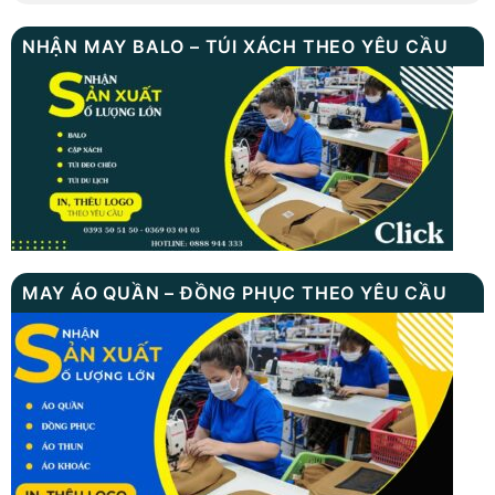
NHẬN MAY BALO – TÚI XÁCH THEO YÊU CẦU
MAY ÁO QUẦN – ĐỒNG PHỤC THEO YÊU CẦU