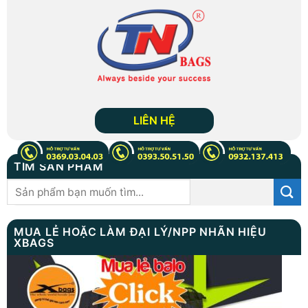
LIÊN HỆ
TÌM SẢN PHẨM
Tìm
kiếm:
MUA LẺ HOẶC LÀM ĐẠI LÝ/NPP NHÃN HIỆU
XBAGS