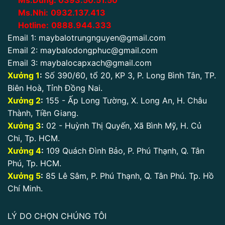
Ms.Dung:
0393.50.51.50
Ms.Nhi:
0932.137.413
Hotline:
0888.944.333
Email 1:
maybalotrungnguyen@gmail.com
Email 2:
maybalodongphuc@gmail.com
Email 3:
maybalocapxach@gmail.com
Xưởng 1
:
Số 390/60, tổ 20, KP 3, P. Long Bình Tân, TP.
Biên Hoà, Tỉnh Đồng Nai.
Xưởng 2
:
155 - Ấp Long Tường, X. Long An, H. Châu
Thành, Tiền Giang.
Xưởng 3
:
02 - Huỳnh Thị Quyến, Xã Bình Mỹ, H. Củ
Chi, Tp. HCM.
Xưởng 4
:
109 Quách Đình Bảo, P. Phú Thạnh, Q. Tân
Phú, Tp. HCM.
Xưởng 5
:
85 Lê Sâm, P. Phú Thạnh, Q. Tân Phú. Tp. Hồ
Chí Minh.
LÝ DO CHỌN CHÚNG TÔI