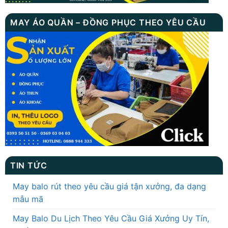
MAY ÁO QUẦN – ĐỒNG PHỤC THEO YÊU CẦU
TIN TỨC
May balo rút theo yêu cầu giá tận xưởng, đa dạng
mẫu mã
May Balo Du Lịch Theo Yêu Cầu Giá Xưởng Uy Tín,