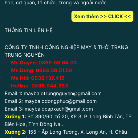
học, cơ quan, tổ chức,..trong và ngoài nước
Xem thêm >> CLICK <<
THÔNG TIN LIÊN HỆ
CÔNG TY TNHH CÔNG NGHIỆP MAY & THỜI TRANG
TRUNG NGUYÊN
Ms.Duyên:
0
369.03.04.03
Ms.Dung:
0393.50.51.50
Ms.Nhi:
0932.137.413
Hotline:
0888.944.333
Email 1:
maybalotrungnguyen@gmail.com
Email 2:
maybalodongphuc@gmail.com
Email 3:
maybalocapxach@gmail.com
Xưởng 1
:
Số 390/60, tổ 20, KP 3, P. Long Bình Tân, TP.
Biên Hoà, Tỉnh Đồng Nai.
Xưởng 2
:
155 - Ấp Long Tường, X. Long An, H. Châu