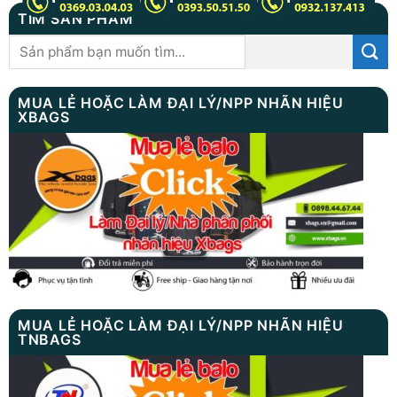
TÌM SẢN PHẨM
Tìm
kiếm:
MUA LẺ HOẶC LÀM ĐẠI LÝ/NPP NHÃN HIỆU
XBAGS
MUA LẺ HOẶC LÀM ĐẠI LÝ/NPP NHÃN HIỆU
TNBAGS