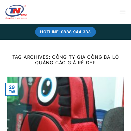
Skip
to
content
HOTLINE: 0888.944.333
TAG ARCHIVES:
CÔNG TY GIA CÔNG BA LÔ
QUẢNG CÁO GIÁ RẺ ĐẸP
29
Th6