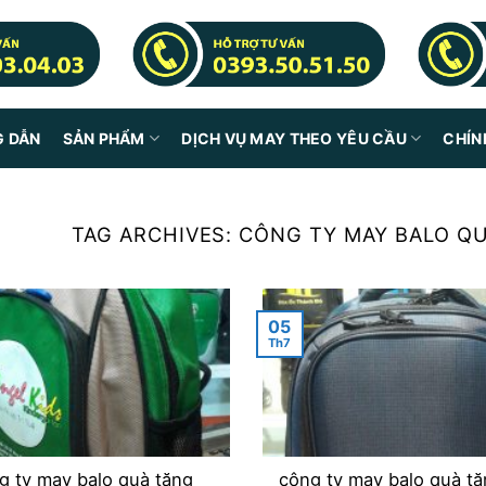
G DẪN
SẢN PHẨM
DỊCH VỤ MAY THEO YÊU CẦU
CHÍN
TAG ARCHIVES:
CÔNG TY MAY BALO Q
05
Th7
g ty may balo quà tặng
công ty may balo quà tặ