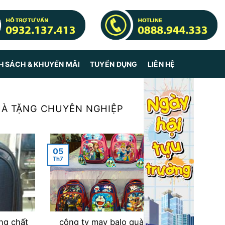
H SÁCH & KHUYẾN MÃI
TUYỂN DỤNG
LIÊN HỆ
UÀ TẶNG CHUYÊN NGHIỆP
05
Th7
ng chất
công ty may balo quà tặng cao