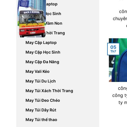
May Balo Laptop
côn
May Balo Học Sinh
chuyên
May Balo Mầm Non
May Balo Thời Trang
May Cặp Laptop
05
Th7
May Cặp Học Sinh
May Cặp Đa Năng
May Vali Kéo
May Túi Du Lịch
côn
May Túi Xách Thời Trang
công t
May Túi Đeo Chéo
ty m
May Túi Dây Rút
May Túi thể thao