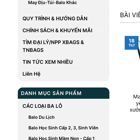
May Địu-Túi-Balo Khác
BÀI V
QUY TRÌNH & HƯỚNG DẪN
CHÍNH SÁCH & KHUYẾN MÃI
18
TÌM ĐẠI LÝ/NPP XBAGS &
Th7
TNBAGS
TIN TỨC XEM NHIỀU
Liên Hệ
DANH MỤC SẢN PHẨM
Ma
y
CÁC LOẠI BA LÔ
xưở
Balo Du Lịch
Balo Học Sinh Cấp 2, 3, Sinh Viên
Balo Học Sinh Mầm Non - Cấp 1