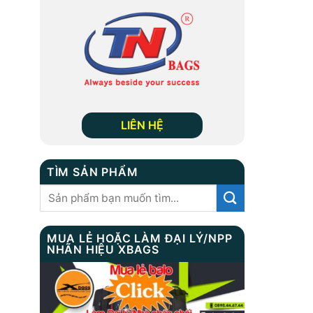
LIÊN HỆ
TÌM SẢN PHẨM
Tìm
kiếm:
MUA LẺ HOẶC LÀM ĐẠI LÝ/NPP
NHÃN HIỆU XBAGS