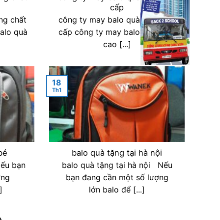
cấp
ng chất
công ty may balo quà tặng cao
alo quà
cấp công ty may balo quà tặng
cao [...]
18
Th1
bé
balo quà tặng tại hà nội
Nếu bạn
balo quà tặng tại hà nội Nếu
ợng
bạn đang cần một số lượng
]
lớn balo để [...]