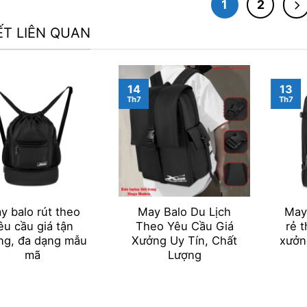
1
2
IẾT LIÊN QUAN
14
13
Th7
Th7
y balo rút theo
May Balo Du Lịch
May 
êu cầu giá tận
Theo Yêu Cầu Giá
rẻ 
ng, đa dạng mẫu
Xưởng Uy Tín, Chất
xưởn
mã
Lượng