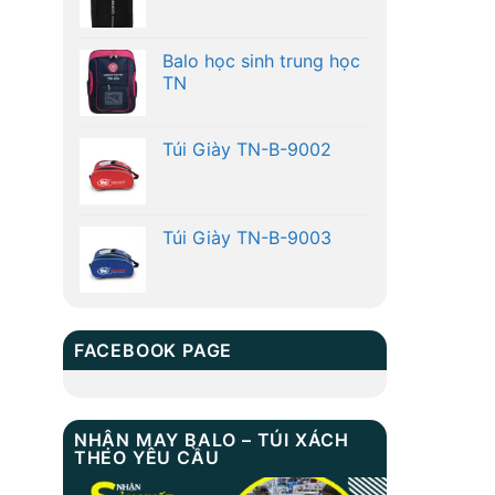
Balo học sinh trung học
TN
Túi Giày TN-B-9002
Túi Giày TN-B-9003
FACEBOOK PAGE
NHẬN MAY BALO – TÚI XÁCH
THEO YÊU CẦU