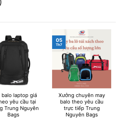
05
05
Th7
Th7
balo laptop giá
Xưởng chuyên may
May
theo yêu cầu tại
balo theo yêu cầu
theo 
g Trung Nguyên
trực tiếp Trung
Bags
Nguyên Bags