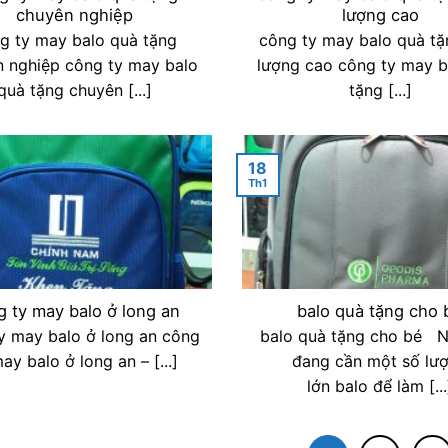
chuyên nghiệp
lượng cao
g ty may balo quà tặng
công ty may balo quà tặ
 nghiệp công ty may balo
lượng cao công ty may b
quà tặng chuyên [...]
tặng [...]
18
Th1
g ty may balo ở long an
balo quà tặng cho 
y may balo ở long an công
balo quà tặng cho bé 
ay balo ở long an – [...]
đang cần một số lư
lớn balo để làm [...