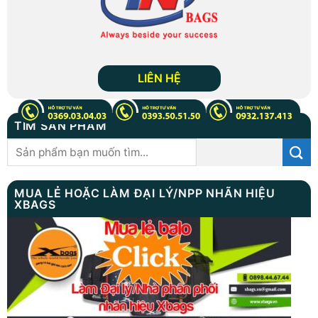
LIÊN HỆ
TÌM SẢN PHẨM
Tìm
kiếm:
MUA LẺ HOẶC LÀM ĐẠI LÝ/NPP NHÃN HIỆU
XBAGS