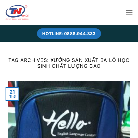
Skip
to
content
HOTLINE: 0888.944.333
TAG ARCHIVES:
XƯỞNG SẢN XUẤT BA LÔ HỌC
SINH CHẤT LƯỢNG CAO
21
Th3