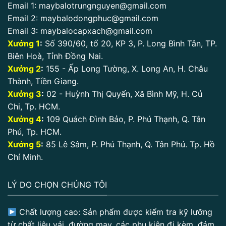
Email 1:
maybalotrungnguyen@gmail.com
Email 2:
maybalodongphuc@gmail.com
Email 3:
maybalocapxach@gmail.com
Xưởng 1
:
Số 390/60, tổ 20, KP 3, P. Long Bình Tân, TP.
Biên Hoà, Tỉnh Đồng Nai.
Xưởng 2
:
155 - Ấp Long Tường, X. Long An, H. Châu
Thành, Tiền Giang.
Xưởng 3
:
02 - Huỳnh Thị Quyến, Xã Bình Mỹ, H. Củ
Chi, Tp. HCM.
Xưởng 4
:
109 Quách Đình Bảo, P. Phú Thạnh, Q. Tân
Phú, Tp. HCM.
Xưởng 5
:
85 Lê Sâm, P. Phú Thạnh, Q. Tân Phú. Tp. Hồ
Chí Minh.
LÝ DO CHỌN CHÚNG TÔI
Chất lượng cao: Sản phẩm được kiểm tra kỹ lưỡng
từ chất liệu vải, đường may, các phụ kiện đi kèm, đảm