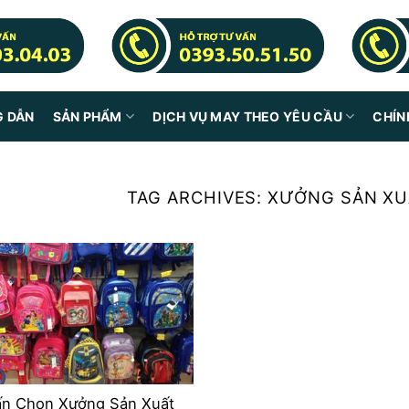
G DẪN
SẢN PHẨM
DỊCH VỤ MAY THEO YÊU CẦU
CHÍN
TAG ARCHIVES:
XƯỞNG SẢN XU
ấn Chọn Xưởng Sản Xuất