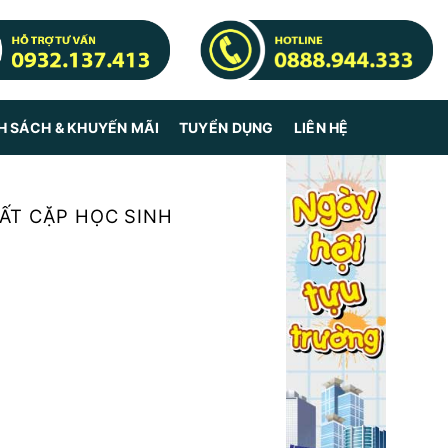
H SÁCH & KHUYẾN MÃI
TUYỂN DỤNG
LIÊN HỆ
ẤT CẶP HỌC SINH