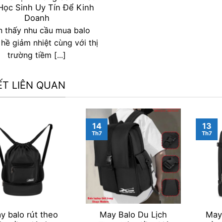
Học Sinh Uy Tín Để Kinh
Doanh
 thấy nhu cầu mua balo
hề giảm nhiệt cùng với thị
trường tiềm [...]
IẾT LIÊN QUAN
14
13
Th7
Th7
y balo rút theo
May Balo Du Lịch
May 