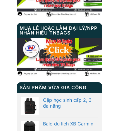
MUA LẺ HOẶC LÀM ĐẠI LÝ/NPP
NHÃN HIỆU TNBAGS
SẢN PHẨM VỪA GIA CÔNG
Cặp học sinh cấp 2, 3
đa năng
Balo du lịch XB Garmin