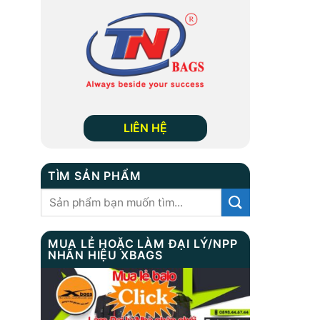
LIÊN HỆ
TÌM SẢN PHẨM
Tìm
kiếm:
MUA LẺ HOẶC LÀM ĐẠI LÝ/NPP
NHÃN HIỆU XBAGS