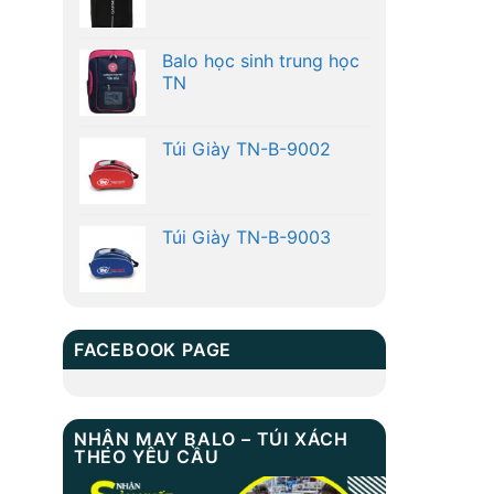
Balo học sinh trung học
TN
Túi Giày TN-B-9002
Túi Giày TN-B-9003
FACEBOOK PAGE
NHẬN MAY BALO – TÚI XÁCH
THEO YÊU CẦU