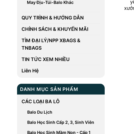
y
May Địu-Túi-Balo Khác
xưở
QUY TRÌNH & HƯỚNG DẪN
CHÍNH SÁCH & KHUYẾN MÃI
TÌM ĐẠI LÝ/NPP XBAGS &
TNBAGS
TIN TỨC XEM NHIỀU
Liên Hệ
DANH MỤC SẢN PHẨM
CÁC LOẠI BA LÔ
Balo Du Lịch
Balo Học Sinh Cấp 2, 3, Sinh Viên
Balo Học Sinh Mầm Non - Cấp 1