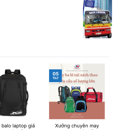
05
05
Th7
Th7
balo laptop giá
Xưởng chuyên may
May