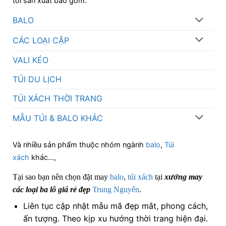
tôi sản xuất bao gồm:
BALO
CÁC LOẠI CẶP
VALI KÉO
TÚI DU LỊCH
TÚI XÁCH THỜI TRANG
MẪU TÚI & BALO KHÁC
Và nhiều sản phẩm thuộc nhóm ngành
balo
,
Túi
xách
khác…,
Tại sao bạn nên chọn đặt may
balo
,
túi xách
tại
xưởng may
các loại ba lô giá rẻ đẹp
Trung Nguyên
.
Liên tục cập nhật mẫu mã đẹp mắt, phong cách,
ấn tượng. Theo kịp xu hướng thời trang hiện đại.