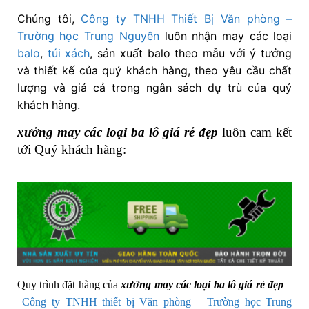
Chúng tôi,
Công ty TNHH Thiết Bị Văn phòng –
Trường học Trung Nguyên
luôn nhận may các loại
balo
,
túi xách
, sản xuất balo theo mẫu với ý tưởng
và thiết kế của quý khách hàng, theo yêu cầu chất
lượng và giá cả trong ngân sách dự trù của quý
khách hàng.
xưởng may các loại ba lô giá rẻ đẹp
luôn cam kết
tới Quý khách hàng:
Quy trình đặt hàng của
xưởng may các loại ba lô giá rẻ đẹp
–
Công ty TNHH thiết bị Văn phòng – Trường học Trung