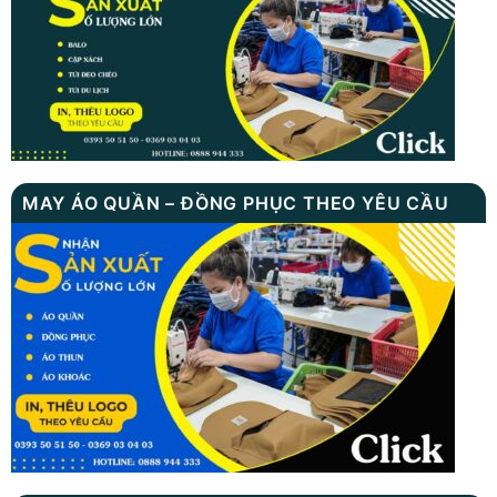
MAY ÁO QUẦN – ĐỒNG PHỤC THEO YÊU CẦU