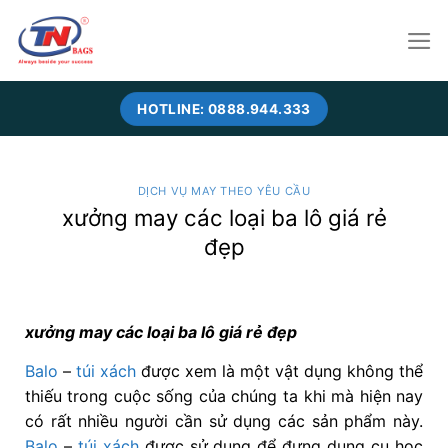
Skip
to
content
HOTLINE: 0888.944.333
DỊCH VỤ MAY THEO YÊU CẦU
xưởng may các loại ba lô giá rẻ
đẹp
xưởng may các loại ba lô giá rẻ đẹp
Balo
–
túi xách
được xem là một vật dụng không thể
thiếu trong cuộc sống của chúng ta khi mà hiện nay
có rất nhiều người cần sử dụng các sản phẩm này.
Balo
–
túi xách
được sử dụng để đựng dụng cụ học