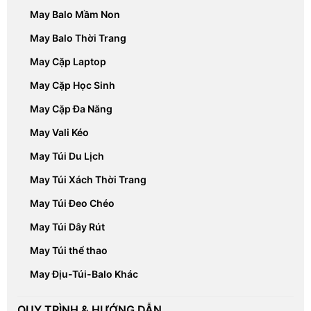
May Balo Mầm Non
May Balo Thời Trang
May Cặp Laptop
May Cặp Học Sinh
May Cặp Đa Năng
May Vali Kéo
May Túi Du Lịch
May Túi Xách Thời Trang
May Túi Đeo Chéo
May Túi Dây Rút
May Túi thể thao
May Địu-Túi-Balo Khác
QUY TRÌNH & HƯỚNG DẪN