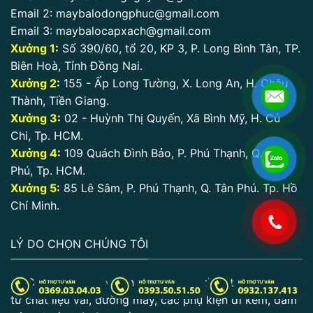
Email 2:
maybalodongphuc@gmail.com
Email 3:
maybalocapxach@gmail.com
Xưởng 1
:
Số 390/60, tổ 20, KP 3, P. Long Bình Tân, TP.
Biên Hoà, Tỉnh Đồng Nai.
Xưởng 2
:
155 - Ấp Long Tường, X. Long An, H. Châu
Thành, Tiền Giang.
Xưởng 3
:
02 - Huỳnh Thị Quyến, Xã Bình Mỹ, H. Củ
Chi, Tp. HCM.
Xưởng 4
:
109 Quách Đình Bảo, P. Phú Thạnh, Q. Tân
Phú, Tp. HCM.
Xưởng 5
:
85 Lê Sâm, P. Phú Thạnh, Q. Tân Phú. Tp. Hồ
Chí Minh.
.
LÝ DO CHỌN CHÚNG TÔI
Chất lượng cao: Sản phẩm được kiểm tra kỹ lưỡng
từ chất liệu vải, đường may, các phụ kiện đi kèm, đảm