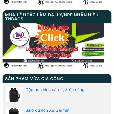
MUA LẺ HOẶC LÀM ĐẠI LÝ/NPP NHÃN HIỆU
TNBAGS
SẢN PHẨM VỪA GIA CÔNG
Cặp học sinh cấp 2, 3 đa năng
Balo du lịch XB Garmin