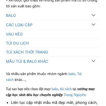
– Xin được giới thiệu về những sản phẩm mà cơ sở chúng
tôi sản xuất bao gồm:
BALO
CÁC LOẠI CẶP
VALI KÉO
TÚI DU LỊCH
TÚI XÁCH THỜI TRANG
MẪU TÚI & BALO KHÁC
Và nhiều sản phẩm thuộc nhóm ngành
balo
,
Túi
xách
khác…,
Tại sao bạn nên chọn đặt may
balo
,
túi xách
tại
xưởng may
cặp học sinh tiểu học chuyên nghiệp
Trung Nguyên
.
Liên tục cập nhật mẫu mã đẹp mắt, phong cách,