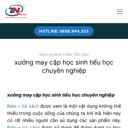
Skip
to
content
HOTLINE: 0888.944.333
DỊCH VỤ MAY THEO YÊU CẦU
xưởng may cặp học sinh tiểu học
chuyên nghiệp
xưởng may cặp học sinh tiểu học chuyên nghiệp
Balo
–
túi xách
được xem là một vật dụng không thể
thiếu trong cuộc sống của chúng ta khi mà hiện nay
có rất nhiều người cần sử dụng các sản phẩm này.
Balo
–
túi xách
được sử dụng để đựng dụng cụ học