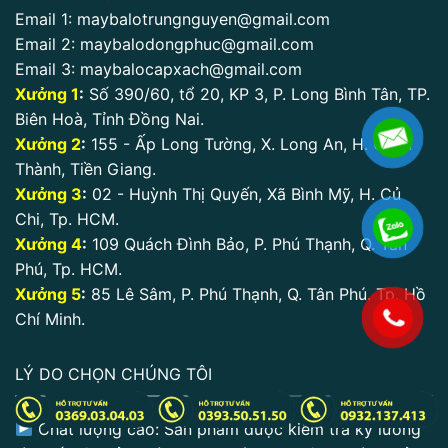
Email 1:
maybalotrungnguyen@gmail.com
Email 2:
maybalodongphuc@gmail.com
Email 3:
maybalocapxach@gmail.com
Xưởng 1
:
Số 390/60, tổ 20, KP 3, P. Long Bình Tân, TP.
Biên Hoà, Tỉnh Đồng Nai.
Xưởng 2
:
155 - Ấp Long Tường, X. Long An, H. Châu
Thành, Tiền Giang.
Xưởng 3
:
02 - Huỳnh Thị Quyến, Xã Bình Mỹ, H. Củ
Chi, Tp. HCM.
Xưởng 4
:
109 Quách Đình Bảo, P. Phú Thạnh, Q. Tân
Phú, Tp. HCM.
Xưởng 5
:
85 Lê Sâm, P. Phú Thạnh, Q. Tân Phú. Tp. Hồ
.
Chí Minh.
LÝ DO CHỌN CHÚNG TÔI
Chất lượng cao: Sản phẩm được kiểm tra kỹ lưỡng