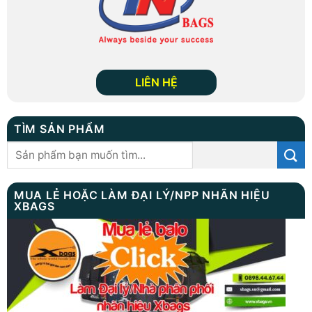
LIÊN HỆ
TÌM SẢN PHẨM
Tìm
kiếm:
MUA LẺ HOẶC LÀM ĐẠI LÝ/NPP NHÃN HIỆU
XBAGS