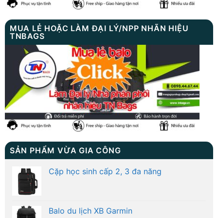
MUA LẺ HOẶC LÀM ĐẠI LÝ/NPP NHÃN HIỆU
TNBAGS
SẢN PHẨM VỪA GIA CÔNG
Cặp học sinh cấp 2, 3 đa năng
Balo du lịch XB Garmin