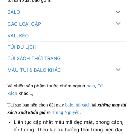
tôi sản xuất bao gồm:
BALO
CÁC LOẠI CẶP
VALI KÉO
TÚI DU LỊCH
TÚI XÁCH THỜI TRANG
MẪU TÚI & BALO KHÁC
Và nhiều sản phẩm thuộc nhóm ngành
balo
,
Túi
xách
khác…,
Tại sao bạn nên chọn đặt may
balo
,
túi xách
tại
xưởng may túi
xách xuất khẩu giá rẻ
Trung Nguyên
.
Liên tục cập nhật mẫu mã đẹp mắt, phong cách,
ấn tượng. Theo kịp xu hướng thời trang hiện đại.