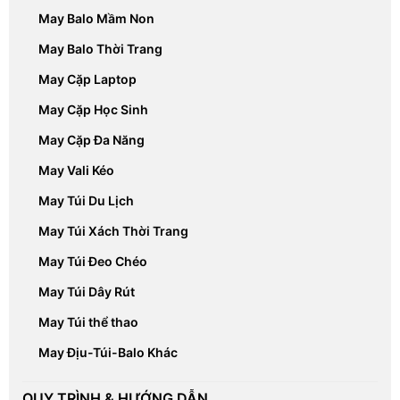
May Balo Mầm Non
May Balo Thời Trang
May Cặp Laptop
May Cặp Học Sinh
May Cặp Đa Năng
May Vali Kéo
May Túi Du Lịch
May Túi Xách Thời Trang
May Túi Đeo Chéo
May Túi Dây Rút
May Túi thể thao
May Địu-Túi-Balo Khác
QUY TRÌNH & HƯỚNG DẪN