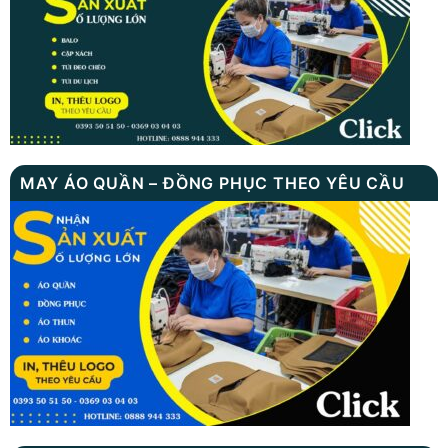
MAY ÁO QUẦN – ĐỒNG PHỤC THEO YÊU CẦU