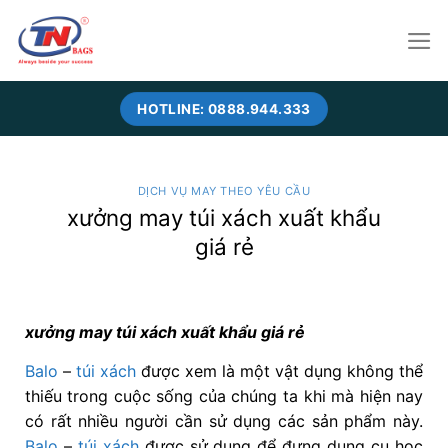
Skip
to
content
HOTLINE: 0888.944.333
DỊCH VỤ MAY THEO YÊU CẦU
xưởng may túi xách xuất khẩu
giá rẻ
xưởng may túi xách xuất khẩu giá rẻ
Balo
–
túi xách
được xem là một vật dụng không thể
thiếu trong cuộc sống của chúng ta khi mà hiện nay
có rất nhiều người cần sử dụng các sản phẩm này.
Balo
–
túi xách
được sử dụng để đựng dụng cụ học