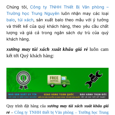
Chúng tôi,
Công ty TNHH Thiết Bị Văn phòng –
Trường học Trung Nguyên
luôn nhận may các loại
balo
,
túi xách
, sản xuất balo theo mẫu với ý tưởng
và thiết kế của quý khách hàng, theo yêu cầu chất
lượng và giá cả trong ngân sách dự trù của quý
khách hàng.
xưởng may túi xách xuất khẩu giá rẻ
luôn cam
kết tới Quý khách hàng:
Quy trình đặt hàng của
xưởng may túi xách xuất khẩu giá
rẻ
–
Công ty TNHH thiết bị Văn phòng – Trường học Trung