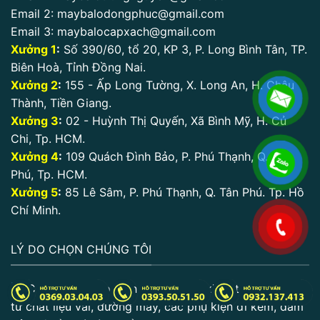
Email 2:
maybalodongphuc@gmail.com
Email 3:
maybalocapxach@gmail.com
Xưởng 1
:
Số 390/60, tổ 20, KP 3, P. Long Bình Tân, TP.
Biên Hoà, Tỉnh Đồng Nai.
Xưởng 2
:
155 - Ấp Long Tường, X. Long An, H. Châu
Thành, Tiền Giang.
Xưởng 3
:
02 - Huỳnh Thị Quyến, Xã Bình Mỹ, H. Củ
Chi, Tp. HCM.
Xưởng 4
:
109 Quách Đình Bảo, P. Phú Thạnh, Q. Tân
Phú, Tp. HCM.
Xưởng 5
:
85 Lê Sâm, P. Phú Thạnh, Q. Tân Phú. Tp. Hồ
Chí Minh.
.
LÝ DO CHỌN CHÚNG TÔI
Chất lượng cao: Sản phẩm được kiểm tra kỹ lưỡng
từ chất liệu vải, đường may, các phụ kiện đi kèm, đảm