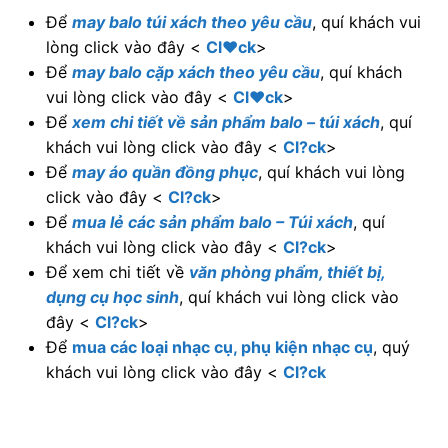
Để
may balo túi xách theo yêu cầu
, quí khách vui
lòng click vào đây <
Cl♥ck
>
Để
may balo cặp xách theo yêu cầu
, quí khách
vui lòng click vào đây <
Cl♥ck
>
Để
xem chi tiết về sản phẩm balo – túi xách
, quí
khách vui lòng click vào đây <
Cl?ck
>
Để
may áo quần đồng phục
, quí khách vui lòng
click vào đây <
Cl?ck
>
Để
mua lẻ các sản phẩm balo – Túi xách
, quí
khách vui lòng click vào đây <
Cl?ck
>
Để xem chi tiết về
văn phòng phẩm, thiết bị,
dụng cụ học sinh
, quí khách vui lòng click vào
đây <
Cl?ck
>
Để
mua các loại nhạc cụ, phụ kiện nhạc cụ
, quý
khách vui lòng click vào đây <
Cl?ck