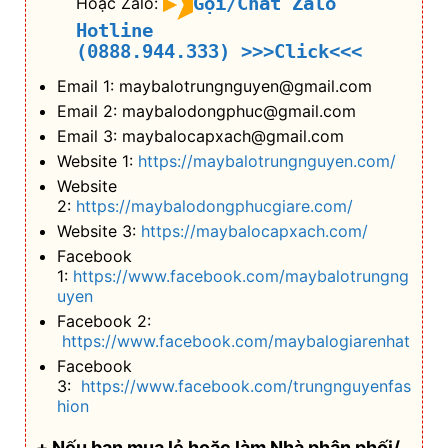
Gọi/Chat Zalo
Hoặc Zalo:
Hotline
(0888.944.333)
>>>Click<<<
Email 1: maybalotrungnguyen@gmail.com
Email 2: maybalodongphuc@gmail.com
Email 3: maybalocapxach@gmail.com
Website 1:
https://maybalotrungnguyen.com/
Website
2:
https://maybalodongphucgiare.com/
Website 3:
https://maybalocapxach.com/
Facebook
1:
https://www.facebook.com/maybalotrungng
uyen
Facebook 2:
https://www.facebook.com/maybalogiarenhat
Facebook
3:
https://www.facebook.com/trungnguyenfas
hion
+ Nếu bạn mua lẻ hoặc làm Nhà phân phối/