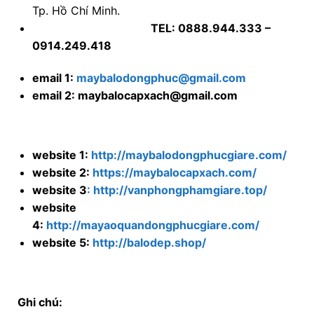
Tp. Hồ Chí Minh.
TEL: 0888.944.333 –
0914.249.418
email 1:
maybalodongphuc@gmail.com
email 2: maybalocapxach@gmail.com
website 1:
http://maybalodongphucgiare.com/
website 2:
https://maybalocapxach.com/
website 3
: http://vanphongphamgiare.top/
website
4:
http://mayaoquandongphucgiare.com/
website 5:
http://balodep.shop/
Ghi chú: