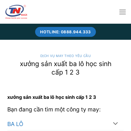
Skip
to
content
HOTLINE: 0888.944.333
DỊCH VỤ MAY THEO YÊU CẦU
xưởng sản xuất ba lô học sinh
cấp 1 2 3
xưởng sản xuất ba lô học sinh cấp 1 2 3
Bạn đang cần tìm một công ty may:
BA LÔ