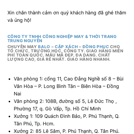
Xin chân thành cảm ơn quý khách hàng đã ghé thăm
và ủng hộ!
CÔNG TY TNHH CÔNG NGHIỆP MAY & THỜI TRANG
TRUNG NGUYÊN
CHUYÊN MAY
BALO
–
CẶP XÁCH
–
ĐỒNG PHỤC
CHO
TỔ CHỨC, TRƯỜNG HỌC, CÔNG TY. GIAO HÀNG MIỄN
PHÍ TOÀN QUỐC. MẪU MÃ ĐẸP, ĐA DANG. CHẤT
LƯỢNG CAO, GIÁ RẺ NHẤT. GIAO HÀNG NHANH.
Văn phòng 1: cổng 11, Cao Đẳng Nghề số 8 – Bùi
Văn Hòa – P. Long Bình Tân – Biên Hòa – Đồng
Nai
Văn phòng 2: 108B, đường số 5, Lê Đức Thọ ,
Phường 17, q. Gò Vấp, Tp. Hồ Chí Minh
Xưởng 1: 109 Quách Đình Bảo, P. Phú Thạnh, Q.
Tân Phú, Tp. Hcm.
Xưởng 2: 85 Lê Sâm, P. Phú Thạnh, Q. Tân Phú.