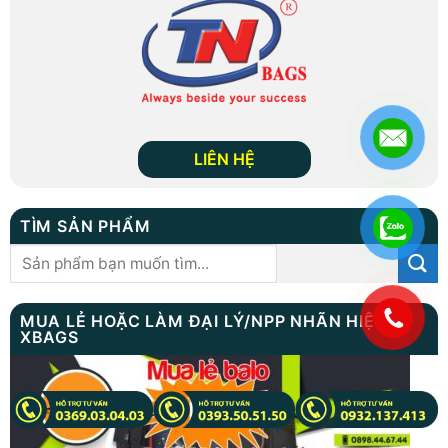
LIÊN HỆ
TÌM SẢN PHẨM
Tìm
kiếm:
.
MUA LẺ HOẶC LÀM ĐẠI LÝ/NPP NHÃN HIỆU
XBAGS