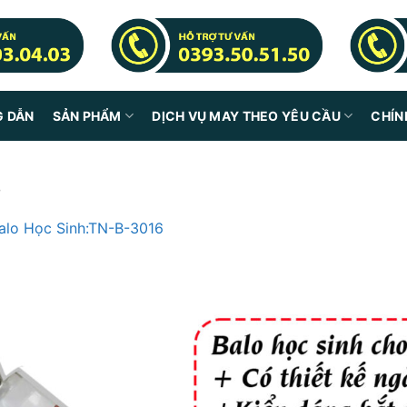
G DẪN
SẢN PHẨM
DỊCH VỤ MAY THEO YÊU CẦU
CHÍN
p
alo Học Sinh:TN-B-3016