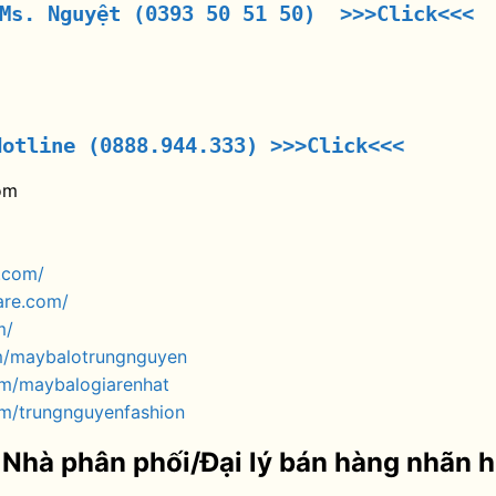
 Ms. Nguyệt (0393 50 51 50) >>>Click<<<
Hotline (0888.944.333)
>>>Click<<<
om
.com/
are.com/
m/
m/maybalotrungnguyen
om/maybalogiarenhat
m/trungnguyenfashion
 Nhà phân phối/Đại lý bán hàng nhãn 