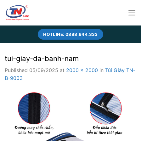
Skip
to
content
HOTLINE: 0888.944.333
tui-giay-da-banh-nam
Published
05/09/2025
at
2000 × 2000
in
Túi Giày TN-
B-9003