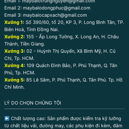
Email 1:
maybalotrungnguyen@gmail.com
Email 2:
maybalodongphuc@gmail.com
Email 3:
maybalocapxach@gmail.com
Xưởng 1
:
Số 390/60, tổ 20, KP 3, P. Long Bình Tân, TP.
Biên Hoà, Tỉnh Đồng Nai.
Xưởng 2
:
155 - Ấp Long Tường, X. Long An, H. Châu
Thành, Tiền Giang.
Xưởng 3
:
02 - Huỳnh Thị Quyến, Xã Bình Mỹ, H. Củ
Chi, Tp. HCM.
Xưởng 4
:
109 Quách Đình Bảo, P. Phú Thạnh, Q. Tân
Phú, Tp. HCM.
Xưởng 5
:
85 Lê Sâm, P. Phú Thạnh, Q. Tân Phú. Tp. Hồ
Chí Minh.
LÝ DO CHỌN CHÚNG TÔI
Chất lượng cao: Sản phẩm được kiểm tra kỹ lưỡng
từ chất liệu vải, đường may, các phụ kiện đi kèm, đảm