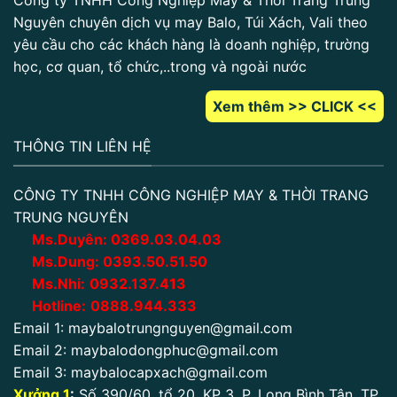
Công ty TNHH Công Nghiệp May & Thời Trang Trung
Nguyên chuyên dịch vụ may Balo, Túi Xách, Vali theo
yêu cầu cho các khách hàng là doanh nghiệp, trường
học, cơ quan, tổ chức,..trong và ngoài nước
Xem thêm >> CLICK <<
THÔNG TIN LIÊN HỆ
CÔNG TY TNHH CÔNG NGHIỆP MAY & THỜI TRANG
TRUNG NGUYÊN
Ms.Duyên:
0
369.03.04.03
Ms.Dung:
0393.50.51.50
Ms.Nhi:
0932.137.413
Hotline:
0888.944.333
Email 1:
maybalotrungnguyen@gmail.com
Email 2:
maybalodongphuc@gmail.com
Email 3:
maybalocapxach@gmail.com
Xưởng 1
:
Số 390/60, tổ 20, KP 3, P. Long Bình Tân, TP.