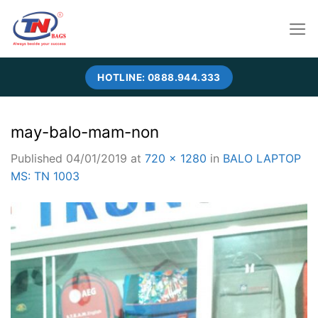
Skip
to
content
HOTLINE: 0888.944.333
may-balo-mam-non
Published
04/01/2019
at
720 × 1280
in
BALO LAPTOP
MS: TN 1003