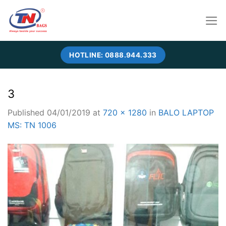
Skip
to
content
HOTLINE: 0888.944.333
3
Published
04/01/2019
at
720 × 1280
in
BALO LAPTOP
MS: TN 1006