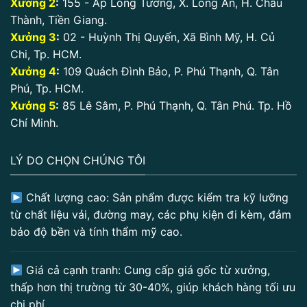
Xưởng 2
:
155 - Ấp Long Tường, X. Long An, H. Châu
Thành, Tiền Giang.
Xưởng 3
:
02 - Huỳnh Thị Quyến, Xã Bình Mỹ, H. Củ
Chi, Tp. HCM.
Xưởng 4
:
109 Quách Đình Bảo, P. Phú Thạnh, Q. Tân
Phú, Tp. HCM.
Xưởng 5
:
85 Lê Sâm, P. Phú Thạnh, Q. Tân Phú. Tp. Hồ
Chí Minh.
LÝ DO CHỌN CHÚNG TÔI
Chất lượng cao: Sản phẩm được kiểm tra kỹ lưỡng
từ chất liệu vải, đường may, các phụ kiện đi kèm, đảm
bảo độ bền và tính thẩm mỹ cao.
Giá cả cạnh tranh: Cung cấp giá gốc từ xưởng,
thấp hơn thị trường từ 30-40%, giúp khách hàng tối ưu
chi phí.