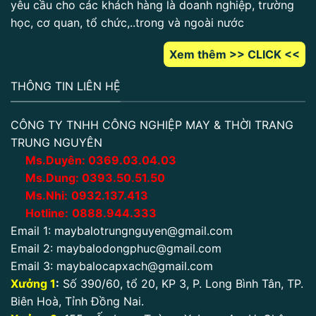
yêu cầu cho các khách hàng là doanh nghiệp, trường
học, cơ quan, tổ chức,..trong và ngoài nước
Xem thêm >> CLICK <<
THÔNG TIN LIÊN HỆ
CÔNG TY TNHH CÔNG NGHIỆP MAY & THỜI TRANG
TRUNG NGUYÊN
Ms.Duyên:
0
369.03.04.03
Ms.Dung:
0393.50.51.50
Ms.Nhi:
0932.137.413
Hotline:
0888.944.333
Email 1:
maybalotrungnguyen@gmail.com
Email 2:
maybalodongphuc@gmail.com
Email 3:
maybalocapxach@gmail.com
Xưởng 1
:
Số 390/60, tổ 20, KP 3, P. Long Bình Tân, TP.
Biên Hoà, Tỉnh Đồng Nai.