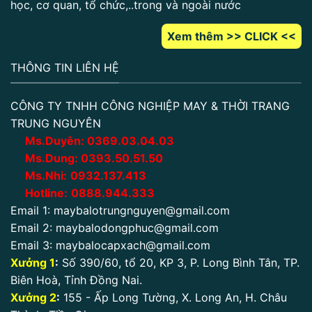
học, cơ quan, tổ chức,..trong và ngoài nước
Xem thêm >> CLICK <<
THÔNG TIN LIÊN HỆ
CÔNG TY TNHH CÔNG NGHIỆP MAY & THỜI TRANG
TRUNG NGUYÊN
Ms.Duyên:
0
369.03.04.03
Ms.Dung:
0393.50.51.50
Ms.Nhi:
0932.137.413
Hotline:
0888.944.333
Email 1:
maybalotrungnguyen@gmail.com
Email 2:
maybalodongphuc@gmail.com
Email 3:
maybalocapxach@gmail.com
Xưởng 1
:
Số 390/60, tổ 20, KP 3, P. Long Bình Tân, TP.
Biên Hoà, Tỉnh Đồng Nai.
Xưởng 2
:
155 - Ấp Long Tường, X. Long An, H. Châu